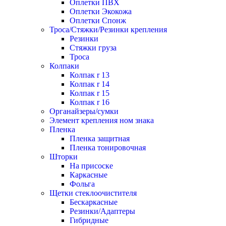
Оплетки ПВХ
Оплетки Экокожа
Оплетки Спонж
Троса/Стяжки/Резинки крепления
Резинки
Стяжки груза
Троса
Колпаки
Колпак r 13
Колпак r 14
Колпак r 15
Колпак r 16
Органайзеры/сумки
Элемент крепления ном знака
Пленка
Пленка защитная
Пленка тонировочная
Шторки
На присоске
Каркасные
Фольга
Щетки стеклоочистителя
Бескаркасные
Резинки/Адаптеры
Гибридные