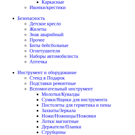
Каркасные
Иконки/крестики
Безопасность
Детское кресло
Жилеты
Знак аварийный
Прочее
Биты бейсбольные
Огнетушители
Наборы автомобилиста
Аптечка
Инструмент и оборудование
Стенд в Подарок
Подставки ремонтные
Вспомогательный инструмент
Молотки/Кувалды
Сумки/Ящики для инструмента
Пистолеты для герметика и пены
Захваты/Зеркала
Ножи/Ножницы/Ножовки
Лотки магнитные
Держатели/Планки
Струбцины