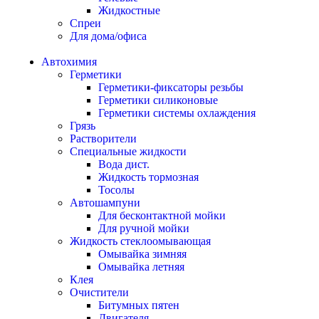
Жидкостные
Спреи
Для дома/офиса
Автохимия
Герметики
Герметики-фиксаторы резьбы
Герметики силиконовые
Герметики системы охлаждения
Грязь
Растворители
Специальные жидкости
Вода дист.
Жидкость тормозная
Тосолы
Автошампуни
Для бесконтактной мойки
Для ручной мойки
Жидкость стеклоомывающая
Омывайка зимняя
Омывайка летняя
Клея
Очистители
Битумных пятен
Двигателя