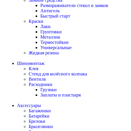
Зимние средства
Размораживатели стекол и замков
Антигель
Быстрый старт
Краски
Лаки
Грунтовки
Металлик
Термостойкие
Универсальные
Жидкая резина
Шиномонтаж
Клея
Стенд для колёсного колпака
Вентиля
Расходники
Грузики
Заплаты и пластыря
Аксессуары
Багажники
Батарейки
Брелоки
Брызговики