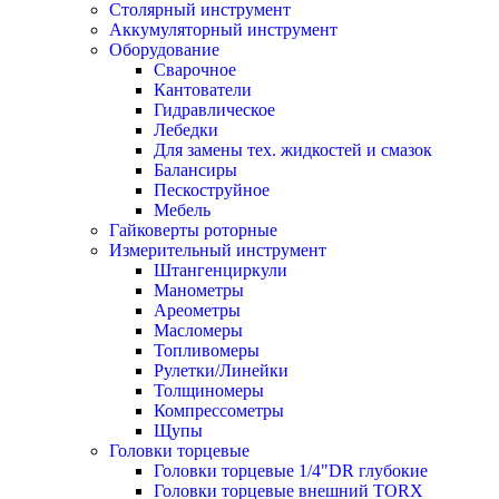
Столярный инструмент
Аккумуляторный инструмент
Оборудование
Сварочное
Кантователи
Гидравлическое
Лебедки
Для замены тех. жидкостей и смазок
Балансиры
Пескоструйное
Мебель
Гайковерты роторные
Измерительный инструмент
Штангенциркули
Манометры
Ареометры
Масломеры
Топливомеры
Рулетки/Линейки
Толщиномеры
Компрессометры
Щупы
Головки торцевые
Головки торцевые 1/4"DR глубокие
Головки торцевые внешний TORX