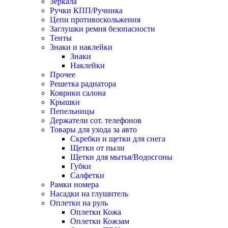
Зеркала
Ручки КПП/Ручника
Цепи противоскольжения
Заглушки ремня безопасности
Тенты
Знаки и наклейки
Знаки
Наклейки
Прочее
Решетка радиатора
Коврики салона
Крышки
Пепельницы
Держатели сот. телефонов
Товары для ухода за авто
Скребки и щетки для снега
Щетки от пыли
Щетки для мытья/Водосгоны
Губки
Салфетки
Рамки номера
Насадки на глушитель
Оплетки на руль
Оплетки Кожа
Оплетки Кожзам