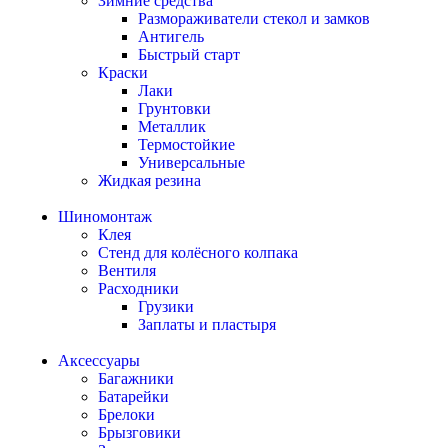
Зимние средства
Размораживатели стекол и замков
Антигель
Быстрый старт
Краски
Лаки
Грунтовки
Металлик
Термостойкие
Универсальные
Жидкая резина
Шиномонтаж
Клея
Стенд для колёсного колпака
Вентиля
Расходники
Грузики
Заплаты и пластыря
Аксессуары
Багажники
Батарейки
Брелоки
Брызговики