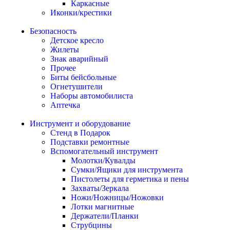
Каркасные
Иконки/крестики
Безопасность
Детское кресло
Жилеты
Знак аварийный
Прочее
Биты бейсбольные
Огнетушители
Наборы автомобилиста
Аптечка
Инструмент и оборудование
Стенд в Подарок
Подставки ремонтные
Вспомогательный инструмент
Молотки/Кувалды
Сумки/Ящики для инструмента
Пистолеты для герметика и пены
Захваты/Зеркала
Ножи/Ножницы/Ножовки
Лотки магнитные
Держатели/Планки
Струбцины