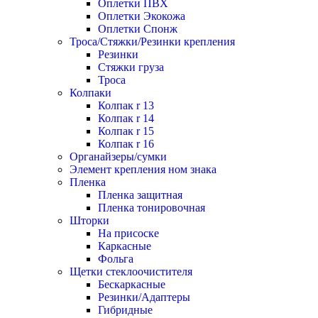
Оплетки ПВХ
Оплетки Экокожа
Оплетки Спонж
Троса/Стяжки/Резинки крепления
Резинки
Стяжки груза
Троса
Колпаки
Колпак r 13
Колпак r 14
Колпак r 15
Колпак r 16
Органайзеры/сумки
Элемент крепления ном знака
Пленка
Пленка защитная
Пленка тонировочная
Шторки
На присоске
Каркасные
Фольга
Щетки стеклоочистителя
Бескаркасные
Резинки/Адаптеры
Гибридные