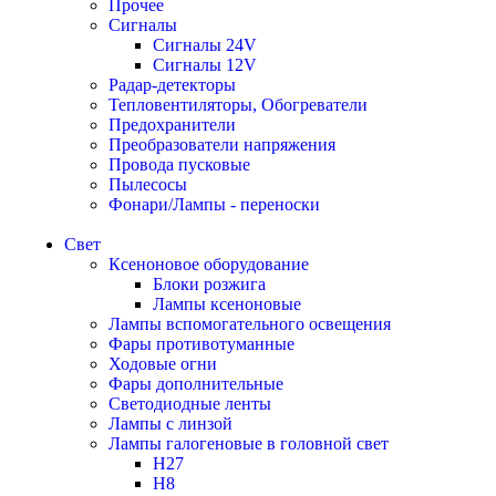
Прочее
Сигналы
Сигналы 24V
Сигналы 12V
Радар-детекторы
Тепловентиляторы, Обогреватели
Предохранители
Преобразователи напряжения
Провода пусковые
Пылесосы
Фонари/Лампы - переноски
Свет
Ксеноновое оборудование
Блоки розжига
Лампы ксеноновые
Лампы вспомогательного освещения
Фары противотуманные
Ходовые огни
Фары дополнительные
Светодиодные ленты
Лампы с линзой
Лампы галогеновые в головной свет
H27
H8