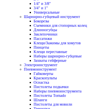
1/4" и 3/8"
3/4" и 1"
Универсальные
Шарнирно-губцевый инструмент
Бокорезы
Съемники для стопорных колец
Длинногубцы
Заклепочники
Пассатижи
Клещи/Зажимы для хомутов
Пинцеты
Клещи переставные
Наборы шарнирно-губцевые
Захваты гейферные
Электроинструмент
Пневмоинструмент
Гайковерты
Краскопульты
Оснастка
Пистолеты подкачки
Наборы пневмоинструмента
Пистолеты Tornado
Шланги
Пистолеты для мовили
Трещотки