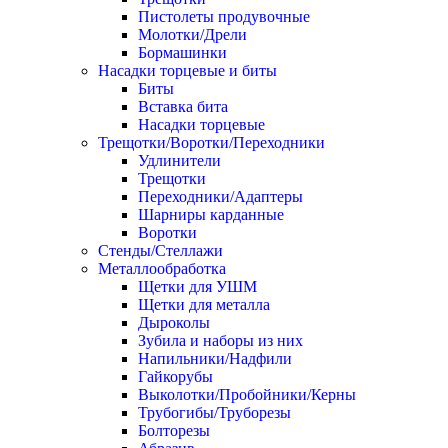
Пистолеты продувочные
Молотки/Дрели
Бормашинки
Насадки торцевые и биты
Биты
Вставка бита
Насадки торцевые
Трещотки/Воротки/Переходники
Удлинители
Трещотки
Переходники/Адаптеры
Шарниры карданные
Воротки
Стенды/Стеллажи
Металлообработка
Щетки для УШМ
Щетки для металла
Дыроколы
Зубила и наборы из них
Напильники/Надфили
Гайкорубы
Выколотки/Пробойники/Керны
Трубогибы/Труборезы
Болторезы