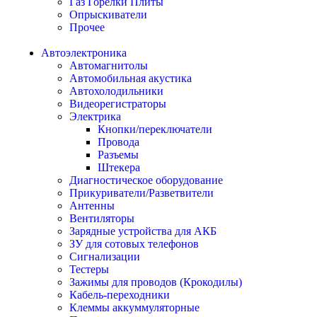
Газ Горелки Плиты
Опрыскиватели
Прочее
Автоэлектроника
Автомагнитолы
Автомобильная акустика
Автохолодильники
Видеорегистраторы
Электрика
Кнопки/переключатели
Провода
Разъемы
Штекера
Диагностическое оборудование
Прикуриватели/Разветвители
Антенны
Вентиляторы
Зарядные устройства для АКБ
ЗУ для сотовых телефонов
Сигнализации
Тестеры
Зажимы для проводов (Крокодилы)
Кабель-переходники
Клеммы аккуммуляторные