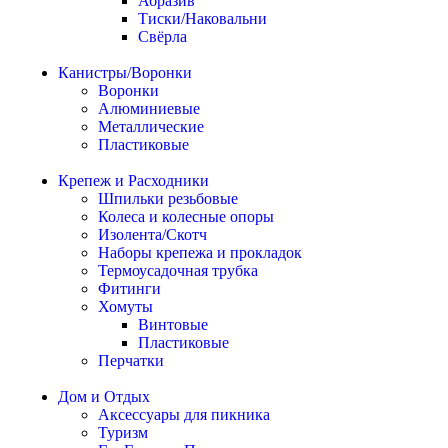
Абразив
Тиски/Наковальни
Свёрла
Канистры/Воронки
Воронки
Алюминиевые
Металлические
Пластиковые
Крепеж и Расходники
Шпильки резьбовые
Колеса и колесные опоры
Изолента/Скотч
Наборы крепежа и прокладок
Термоусадочная трубка
Фитинги
Хомуты
Винтовые
Пластиковые
Перчатки
Дом и Отдых
Аксессуары для пикника
Туризм