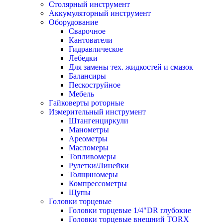
Столярный инструмент
Аккумуляторный инструмент
Оборудование
Сварочное
Кантователи
Гидравлическое
Лебедки
Для замены тех. жидкостей и смазок
Балансиры
Пескоструйное
Мебель
Гайковерты роторные
Измерительный инструмент
Штангенциркули
Манометры
Ареометры
Масломеры
Топливомеры
Рулетки/Линейки
Толщиномеры
Компрессометры
Щупы
Головки торцевые
Головки торцевые 1/4"DR глубокие
Головки торцевые внешний TORX