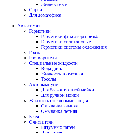
Жидкостные
Спреи
Для дома/офиса
Автохимия
Герметики
Герметики-фиксаторы резьбы
Герметики силиконовые
Герметики системы охлаждения
Грязь
Растворители
Специальные жидкости
Вода дист.
Жидкость тормозная
Тосолы
Автошампуни
Для бесконтактной мойки
Для ручной мойки
Жидкость стеклоомывающая
Омывайка зимняя
Омывайка летняя
Клея
Очистители
Битумных пятен
Двигателя