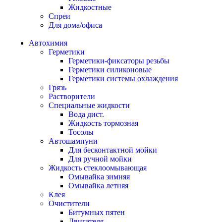
Жидкостные
Спреи
Для дома/офиса
Автохимия
Герметики
Герметики-фиксаторы резьбы
Герметики силиконовые
Герметики системы охлаждения
Грязь
Растворители
Специальные жидкости
Вода дист.
Жидкость тормозная
Тосолы
Автошампуни
Для бесконтактной мойки
Для ручной мойки
Жидкость стеклоомывающая
Омывайка зимняя
Омывайка летняя
Клея
Очистители
Битумных пятен
Двигателя