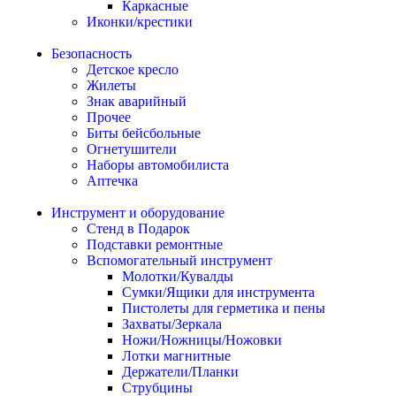
Каркасные
Иконки/крестики
Безопасность
Детское кресло
Жилеты
Знак аварийный
Прочее
Биты бейсбольные
Огнетушители
Наборы автомобилиста
Аптечка
Инструмент и оборудование
Стенд в Подарок
Подставки ремонтные
Вспомогательный инструмент
Молотки/Кувалды
Сумки/Ящики для инструмента
Пистолеты для герметика и пены
Захваты/Зеркала
Ножи/Ножницы/Ножовки
Лотки магнитные
Держатели/Планки
Струбцины