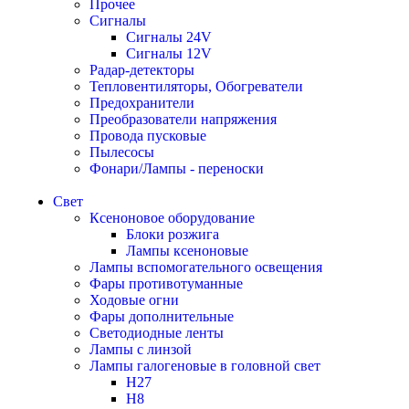
Прочее
Сигналы
Сигналы 24V
Сигналы 12V
Радар-детекторы
Тепловентиляторы, Обогреватели
Предохранители
Преобразователи напряжения
Провода пусковые
Пылесосы
Фонари/Лампы - переноски
Свет
Ксеноновое оборудование
Блоки розжига
Лампы ксеноновые
Лампы вспомогательного освещения
Фары противотуманные
Ходовые огни
Фары дополнительные
Светодиодные ленты
Лампы с линзой
Лампы галогеновые в головной свет
H27
H8