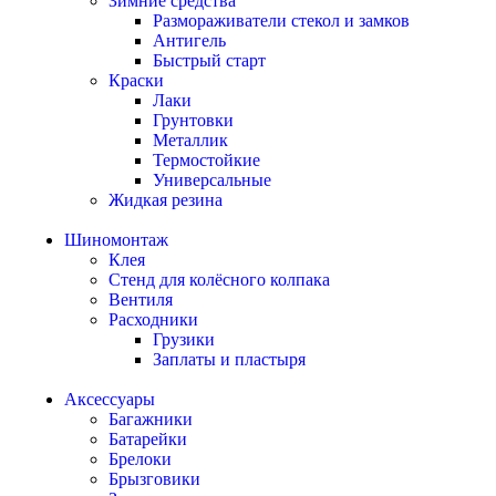
Зимние средства
Размораживатели стекол и замков
Антигель
Быстрый старт
Краски
Лаки
Грунтовки
Металлик
Термостойкие
Универсальные
Жидкая резина
Шиномонтаж
Клея
Стенд для колёсного колпака
Вентиля
Расходники
Грузики
Заплаты и пластыря
Аксессуары
Багажники
Батарейки
Брелоки
Брызговики