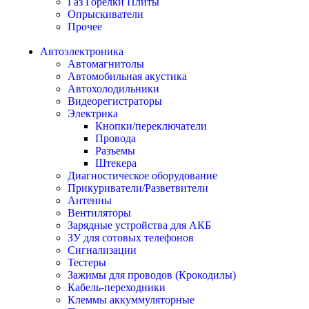
Газ Горелки Плиты
Опрыскиватели
Прочее
Автоэлектроника
Автомагнитолы
Автомобильная акустика
Автохолодильники
Видеорегистраторы
Электрика
Кнопки/переключатели
Провода
Разъемы
Штекера
Диагностическое оборудование
Прикуриватели/Разветвители
Антенны
Вентиляторы
Зарядные устройства для АКБ
ЗУ для сотовых телефонов
Сигнализации
Тестеры
Зажимы для проводов (Крокодилы)
Кабель-переходники
Клеммы аккуммуляторные