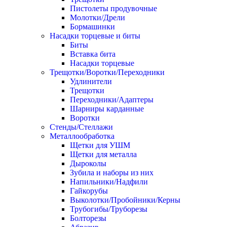
Пистолеты продувочные
Молотки/Дрели
Бормашинки
Насадки торцевые и биты
Биты
Вставка бита
Насадки торцевые
Трещотки/Воротки/Переходники
Удлинители
Трещотки
Переходники/Адаптеры
Шарниры карданные
Воротки
Стенды/Стеллажи
Металлообработка
Щетки для УШМ
Щетки для металла
Дыроколы
Зубила и наборы из них
Напильники/Надфили
Гайкорубы
Выколотки/Пробойники/Керны
Трубогибы/Труборезы
Болторезы