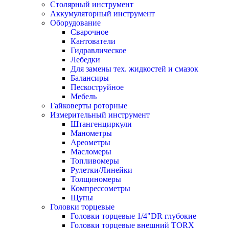
Столярный инструмент
Аккумуляторный инструмент
Оборудование
Сварочное
Кантователи
Гидравлическое
Лебедки
Для замены тех. жидкостей и смазок
Балансиры
Пескоструйное
Мебель
Гайковерты роторные
Измерительный инструмент
Штангенциркули
Манометры
Ареометры
Масломеры
Топливомеры
Рулетки/Линейки
Толщиномеры
Компрессометры
Щупы
Головки торцевые
Головки торцевые 1/4"DR глубокие
Головки торцевые внешний TORX