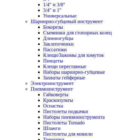
1/4" и 3/8"
3/4" и 1"
Универсальные
Шарнирно-губцевый инструмент
Бокорезы
Съемники для стопорных колец
Длинногубцы
Заклепочники
Пассатижи
Клещи/Зажимы для хомутов
Пинцеты
Клещи переставные
Наборы шарнирно-губцевые
Захваты гейферные
Электроинструмент
Пневмоинструмент
Гайковерты
Краскопульты
Оснастка
Пистолеты подкачки
Наборы пневмоинструмента
Пистолеты Tornado
Шланги
Пистолеты для мовили
Трещотки