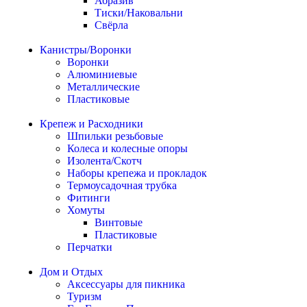
Абразив
Тиски/Наковальни
Свёрла
Канистры/Воронки
Воронки
Алюминиевые
Металлические
Пластиковые
Крепеж и Расходники
Шпильки резьбовые
Колеса и колесные опоры
Изолента/Скотч
Наборы крепежа и прокладок
Термоусадочная трубка
Фитинги
Хомуты
Винтовые
Пластиковые
Перчатки
Дом и Отдых
Аксессуары для пикника
Туризм