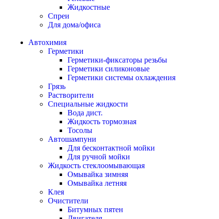
Жидкостные
Спреи
Для дома/офиса
Автохимия
Герметики
Герметики-фиксаторы резьбы
Герметики силиконовые
Герметики системы охлаждения
Грязь
Растворители
Специальные жидкости
Вода дист.
Жидкость тормозная
Тосолы
Автошампуни
Для бесконтактной мойки
Для ручной мойки
Жидкость стеклоомывающая
Омывайка зимняя
Омывайка летняя
Клея
Очистители
Битумных пятен
Двигателя