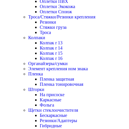
Оплетки ПВХ
Оплетки Экокожа
Оплетки Спонж
Троса/Стяжки/Резинки крепления
Резинки
Стяжки груза
Троса
Колпаки
Колпак r 13
Колпак r 14
Колпак r 15
Колпак r 16
Органайзеры/сумки
Элемент крепления ном знака
Пленка
Пленка защитная
Пленка тонировочная
Шторки
На присоске
Каркасные
Фольга
Щетки стеклоочистителя
Бескаркасные
Резинки/Адаптеры
Гибридные