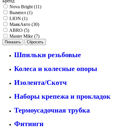
Бренд
Nova Bright (
11
)
Вымпел (
1
)
LION (
1
)
МаякАвто (
30
)
ABRO (
5
)
Master Mike (
7
)
Шпильки резьбовые
Колеса и колесные опоры
Изолента/Скотч
Наборы крепежа и прокладок
Термоусадочная трубка
Фитинги