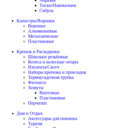
Абразив
Тиски/Наковальни
Свёрла
Канистры/Воронки
Воронки
Алюминиевые
Металлические
Пластиковые
Крепеж и Расходники
Шпильки резьбовые
Колеса и колесные опоры
Изолента/Скотч
Наборы крепежа и прокладок
Термоусадочная трубка
Фитинги
Хомуты
Винтовые
Пластиковые
Перчатки
Дом и Отдых
Аксессуары для пикника
Туризм