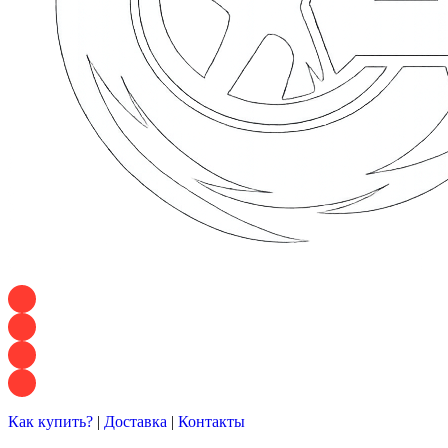
+7 928 120 54 36 — Игорь
+7 928 120 94 83 — Евгения
+7 928 767 21 62 — Алеся
+7 928 121 54 18 — Влад
Как купить?
|
Доставка
|
Контакты