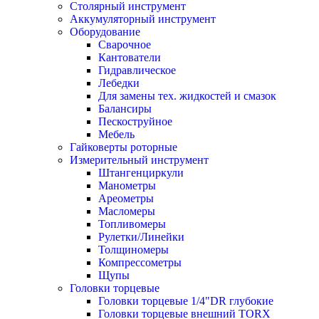
Столярный инструмент
Аккумуляторный инструмент
Оборудование
Сварочное
Кантователи
Гидравлическое
Лебедки
Для замены тех. жидкостей и смазок
Балансиры
Пескоструйное
Мебель
Гайковерты роторные
Измерительный инструмент
Штангенциркули
Манометры
Ареометры
Масломеры
Топливомеры
Рулетки/Линейки
Толщиномеры
Компрессометры
Щупы
Головки торцевые
Головки торцевые 1/4"DR глубокие
Головки торцевые внешний TORX