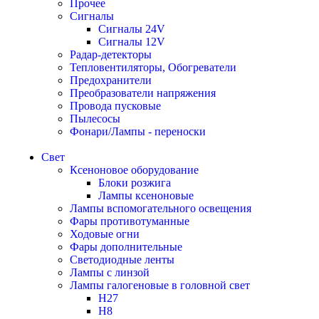
Прочее
Сигналы
Сигналы 24V
Сигналы 12V
Радар-детекторы
Тепловентиляторы, Обогреватели
Предохранители
Преобразователи напряжения
Провода пусковые
Пылесосы
Фонари/Лампы - переноски
Свет
Ксеноновое оборудование
Блоки розжига
Лампы ксеноновые
Лампы вспомогательного освещения
Фары противотуманные
Ходовые огни
Фары дополнительные
Светодиодные ленты
Лампы с линзой
Лампы галогеновые в головной свет
H27
H8