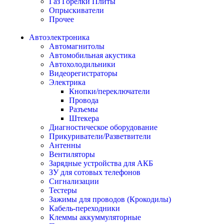
Газ Горелки Плиты
Опрыскиватели
Прочее
Автоэлектроника
Автомагнитолы
Автомобильная акустика
Автохолодильники
Видеорегистраторы
Электрика
Кнопки/переключатели
Провода
Разъемы
Штекера
Диагностическое оборудование
Прикуриватели/Разветвители
Антенны
Вентиляторы
Зарядные устройства для АКБ
ЗУ для сотовых телефонов
Сигнализации
Тестеры
Зажимы для проводов (Крокодилы)
Кабель-переходники
Клеммы аккуммуляторные