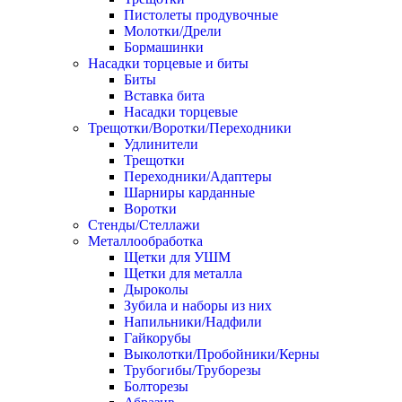
Пистолеты продувочные
Молотки/Дрели
Бормашинки
Насадки торцевые и биты
Биты
Вставка бита
Насадки торцевые
Трещотки/Воротки/Переходники
Удлинители
Трещотки
Переходники/Адаптеры
Шарниры карданные
Воротки
Стенды/Стеллажи
Металлообработка
Щетки для УШМ
Щетки для металла
Дыроколы
Зубила и наборы из них
Напильники/Надфили
Гайкорубы
Выколотки/Пробойники/Керны
Трубогибы/Труборезы
Болторезы