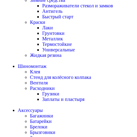
Зимние средства
Размораживатели стекол и замков
Антигель
Быстрый старт
Краски
Лаки
Грунтовки
Металлик
Термостойкие
Универсальные
Жидкая резина
Шиномонтаж
Клея
Стенд для колёсного колпака
Вентиля
Расходники
Грузики
Заплаты и пластыря
Аксессуары
Багажники
Батарейки
Брелоки
Брызговики