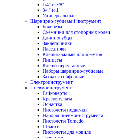
1/4" и 3/8"
3/4" и 1"
Универсальные
Шарнирно-губцевый инструмент
Бокорезы
Съемники для стопорных колец
Длинногубцы
Заклепочники
Пассатижи
Клещи/Зажимы для хомутов
Пинцеты
Клещи переставные
Наборы шарнирно-губцевые
Захваты гейферные
Электроинструмент
Пневмоинструмент
Гайковерты
Краскопульты
Оснастка
Пистолеты подкачки
Наборы пневмоинструмента
Пистолеты Tornado
Шланги
Пистолеты для мовили
Трещотки