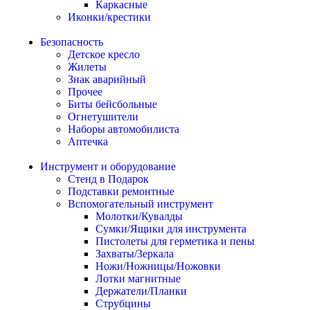
Каркасные
Иконки/крестики
Безопасность
Детское кресло
Жилеты
Знак аварийный
Прочее
Биты бейсбольные
Огнетушители
Наборы автомобилиста
Аптечка
Инструмент и оборудование
Стенд в Подарок
Подставки ремонтные
Вспомогательный инструмент
Молотки/Кувалды
Сумки/Ящики для инструмента
Пистолеты для герметика и пены
Захваты/Зеркала
Ножи/Ножницы/Ножовки
Лотки магнитные
Держатели/Планки
Струбцины