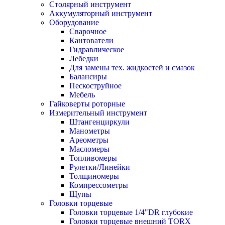
Столярный инструмент
Аккумуляторный инструмент
Оборудование
Сварочное
Кантователи
Гидравлическое
Лебедки
Для замены тех. жидкостей и смазок
Балансиры
Пескоструйное
Мебель
Гайковерты роторные
Измерительный инструмент
Штангенциркули
Манометры
Ареометры
Масломеры
Топливомеры
Рулетки/Линейки
Толщиномеры
Компрессометры
Щупы
Головки торцевые
Головки торцевые 1/4"DR глубокие
Головки торцевые внешний TORX