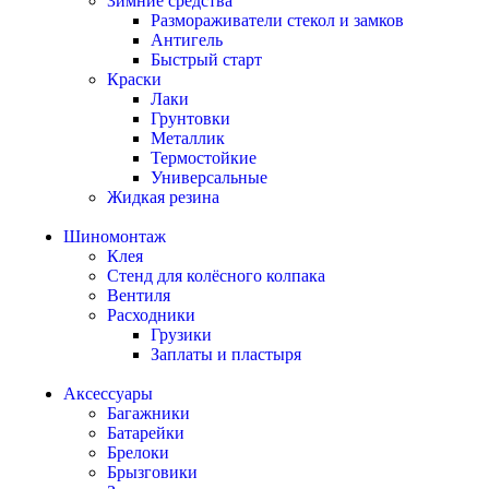
Зимние средства
Размораживатели стекол и замков
Антигель
Быстрый старт
Краски
Лаки
Грунтовки
Металлик
Термостойкие
Универсальные
Жидкая резина
Шиномонтаж
Клея
Стенд для колёсного колпака
Вентиля
Расходники
Грузики
Заплаты и пластыря
Аксессуары
Багажники
Батарейки
Брелоки
Брызговики