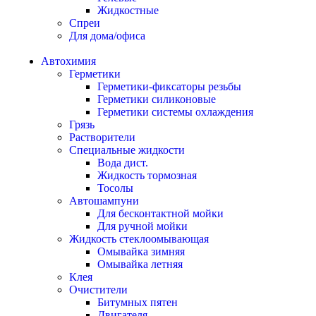
Жидкостные
Спреи
Для дома/офиса
Автохимия
Герметики
Герметики-фиксаторы резьбы
Герметики силиконовые
Герметики системы охлаждения
Грязь
Растворители
Специальные жидкости
Вода дист.
Жидкость тормозная
Тосолы
Автошампуни
Для бесконтактной мойки
Для ручной мойки
Жидкость стеклоомывающая
Омывайка зимняя
Омывайка летняя
Клея
Очистители
Битумных пятен
Двигателя