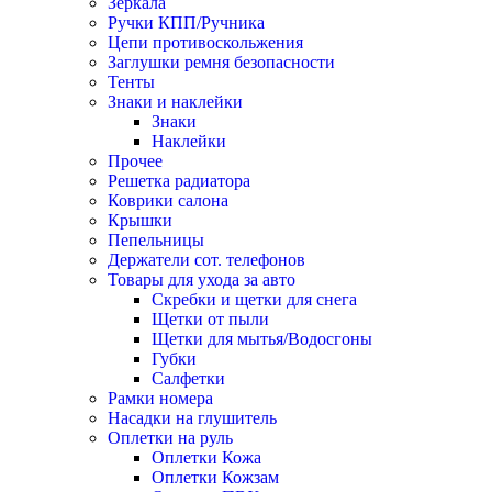
Зеркала
Ручки КПП/Ручника
Цепи противоскольжения
Заглушки ремня безопасности
Тенты
Знаки и наклейки
Знаки
Наклейки
Прочее
Решетка радиатора
Коврики салона
Крышки
Пепельницы
Держатели сот. телефонов
Товары для ухода за авто
Скребки и щетки для снега
Щетки от пыли
Щетки для мытья/Водосгоны
Губки
Салфетки
Рамки номера
Насадки на глушитель
Оплетки на руль
Оплетки Кожа
Оплетки Кожзам