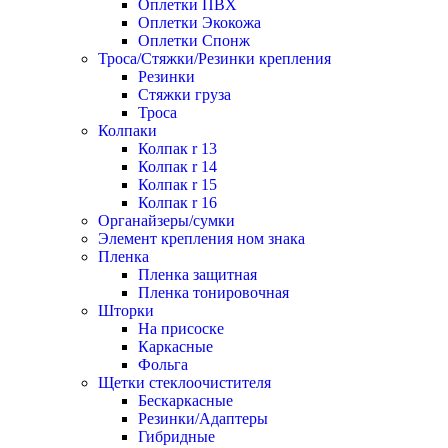
Оплетки ПВХ
Оплетки Экокожа
Оплетки Спонж
Троса/Стяжки/Резинки крепления
Резинки
Стяжки груза
Троса
Колпаки
Колпак r 13
Колпак r 14
Колпак r 15
Колпак r 16
Органайзеры/сумки
Элемент крепления ном знака
Пленка
Пленка защитная
Пленка тонировочная
Шторки
На присоске
Каркасные
Фольга
Щетки стеклоочистителя
Бескаркасные
Резинки/Адаптеры
Гибридные