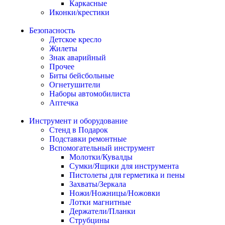
Каркасные
Иконки/крестики
Безопасность
Детское кресло
Жилеты
Знак аварийный
Прочее
Биты бейсбольные
Огнетушители
Наборы автомобилиста
Аптечка
Инструмент и оборудование
Стенд в Подарок
Подставки ремонтные
Вспомогательный инструмент
Молотки/Кувалды
Сумки/Ящики для инструмента
Пистолеты для герметика и пены
Захваты/Зеркала
Ножи/Ножницы/Ножовки
Лотки магнитные
Держатели/Планки
Струбцины