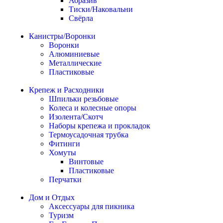
Абразив
Тиски/Наковальни
Свёрла
Канистры/Воронки
Воронки
Алюминиевые
Металлические
Пластиковые
Крепеж и Расходники
Шпильки резьбовые
Колеса и колесные опоры
Изолента/Скотч
Наборы крепежа и прокладок
Термоусадочная трубка
Фитинги
Хомуты
Винтовые
Пластиковые
Перчатки
Дом и Отдых
Аксессуары для пикника
Туризм