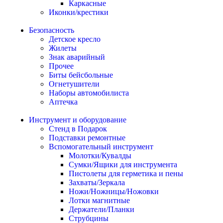
Каркасные
Иконки/крестики
Безопасность
Детское кресло
Жилеты
Знак аварийный
Прочее
Биты бейсбольные
Огнетушители
Наборы автомобилиста
Аптечка
Инструмент и оборудование
Стенд в Подарок
Подставки ремонтные
Вспомогательный инструмент
Молотки/Кувалды
Сумки/Ящики для инструмента
Пистолеты для герметика и пены
Захваты/Зеркала
Ножи/Ножницы/Ножовки
Лотки магнитные
Держатели/Планки
Струбцины