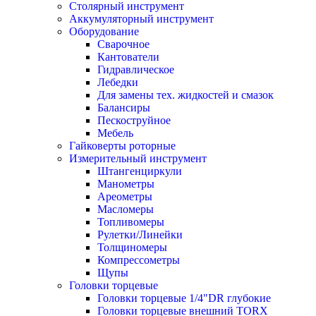
Столярный инструмент
Аккумуляторный инструмент
Оборудование
Сварочное
Кантователи
Гидравлическое
Лебедки
Для замены тех. жидкостей и смазок
Балансиры
Пескоструйное
Мебель
Гайковерты роторные
Измерительный инструмент
Штангенциркули
Манометры
Ареометры
Масломеры
Топливомеры
Рулетки/Линейки
Толщиномеры
Компрессометры
Щупы
Головки торцевые
Головки торцевые 1/4"DR глубокие
Головки торцевые внешний TORX