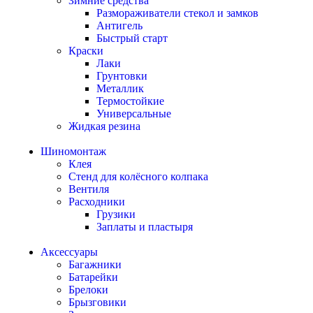
Зимние средства
Размораживатели стекол и замков
Антигель
Быстрый старт
Краски
Лаки
Грунтовки
Металлик
Термостойкие
Универсальные
Жидкая резина
Шиномонтаж
Клея
Стенд для колёсного колпака
Вентиля
Расходники
Грузики
Заплаты и пластыря
Аксессуары
Багажники
Батарейки
Брелоки
Брызговики