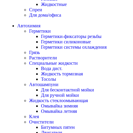
Жидкостные
Спреи
Для дома/офиса
Автохимия
Герметики
Герметики-фиксаторы резьбы
Герметики силиконовые
Герметики системы охлаждения
Грязь
Растворители
Специальные жидкости
Вода дист.
Жидкость тормозная
Тосолы
Автошампуни
Для бесконтактной мойки
Для ручной мойки
Жидкость стеклоомывающая
Омывайка зимняя
Омывайка летняя
Клея
Очистители
Битумных пятен
Двигателя