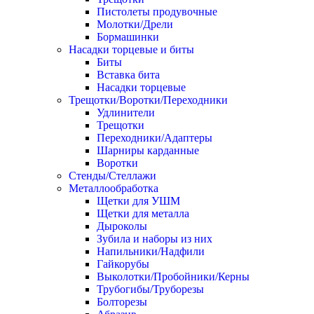
Пистолеты продувочные
Молотки/Дрели
Бормашинки
Насадки торцевые и биты
Биты
Вставка бита
Насадки торцевые
Трещотки/Воротки/Переходники
Удлинители
Трещотки
Переходники/Адаптеры
Шарниры карданные
Воротки
Стенды/Стеллажи
Металлообработка
Щетки для УШМ
Щетки для металла
Дыроколы
Зубила и наборы из них
Напильники/Надфили
Гайкорубы
Выколотки/Пробойники/Керны
Трубогибы/Труборезы
Болторезы