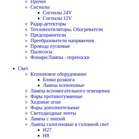
Прочее
Сигналы
Сигналы 24V
Сигналы 12V
Радар-детекторы
Тепловентиляторы, Обогреватели
Предохранители
Преобразователи напряжения
Провода пусковые
Пылесосы
Фонари/Лампы - переноски
Свет
Ксеноновое оборудование
Блоки розжига
Лампы ксеноновые
Лампы вспомогательного освещения
Фары противотуманные
Ходовые огни
Фары дополнительные
Светодиодные ленты
Лампы с линзой
Лампы галогеновые в головной свет
H27
H8