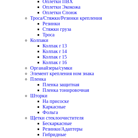
Оплетки ПВХ
Оплетки Экокожа
Оплетки Спонж
Троса/Стяжки/Резинки крепления
Резинки
Стяжки груза
Троса
Колпаки
Колпак r 13
Колпак r 14
Колпак r 15
Колпак r 16
Органайзеры/сумки
Элемент крепления ном знака
Пленка
Пленка защитная
Пленка тонировочная
Шторки
На присоске
Каркасные
Фольга
Щетки стеклоочистителя
Бескаркасные
Резинки/Адаптеры
Гибридные