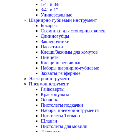
1/4" и 3/8"
3/4" и 1"
Универсальные
Шарнирно-губцевый инструмент
Бокорезы
Съемники для стопорных колец
Длинногубцы
Заклепочники
Пассатижи
Клещи/Зажимы для хомутов
Пинцеты
Клещи переставные
Наборы шарнирно-губцевые
Захваты гейферные
Электроинструмент
Пневмоинструмент
Гайковерты
Краскопульты
Оснастка
Пистолеты подкачки
Наборы пневмоинструмента
Пистолеты Tornado
Шланги
Пистолеты для мовили
Трещотки