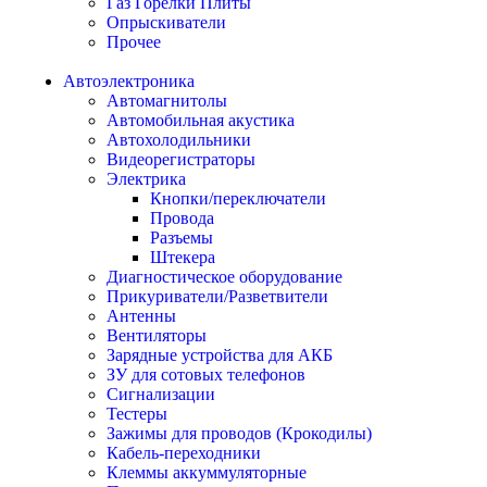
Газ Горелки Плиты
Опрыскиватели
Прочее
Автоэлектроника
Автомагнитолы
Автомобильная акустика
Автохолодильники
Видеорегистраторы
Электрика
Кнопки/переключатели
Провода
Разъемы
Штекера
Диагностическое оборудование
Прикуриватели/Разветвители
Антенны
Вентиляторы
Зарядные устройства для АКБ
ЗУ для сотовых телефонов
Сигнализации
Тестеры
Зажимы для проводов (Крокодилы)
Кабель-переходники
Клеммы аккуммуляторные