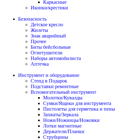
Каркасные
Иконки/крестики
Безопасность
Детское кресло
Жилеты
Знак аварийный
Прочее
Биты бейсбольные
Огнетушители
Наборы автомобилиста
Аптечка
Инструмент и оборудование
Стенд в Подарок
Подставки ремонтные
Вспомогательный инструмент
Молотки/Кувалды
Сумки/Ящики для инструмента
Пистолеты для герметика и пены
Захваты/Зеркала
Ножи/Ножницы/Ножовки
Лотки магнитные
Держатели/Планки
Струбцины