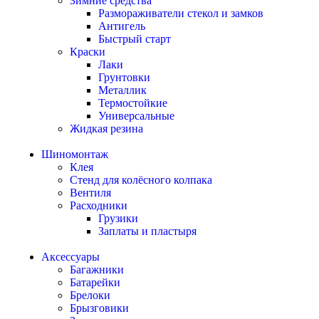
Зимние средства
Размораживатели стекол и замков
Антигель
Быстрый старт
Краски
Лаки
Грунтовки
Металлик
Термостойкие
Универсальные
Жидкая резина
Шиномонтаж
Клея
Стенд для колёсного колпака
Вентиля
Расходники
Грузики
Заплаты и пластыря
Аксессуары
Багажники
Батарейки
Брелоки
Брызговики