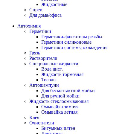
Жидкостные
Спреи
Для дома/офиса
Автохимия
Герметики
Герметики-фиксаторы резьбы
Герметики силиконовые
Герметики системы охлаждения
Грязь
Растворители
Специальные жидкости
Вода дист.
Жидкость тормозная
Тосолы
Автошампуни
Для бесконтактной мойки
Для ручной мойки
Жидкость стеклоомывающая
Омывайка зимняя
Омывайка летняя
Клея
Очистители
Битумных пятен
Двигателя