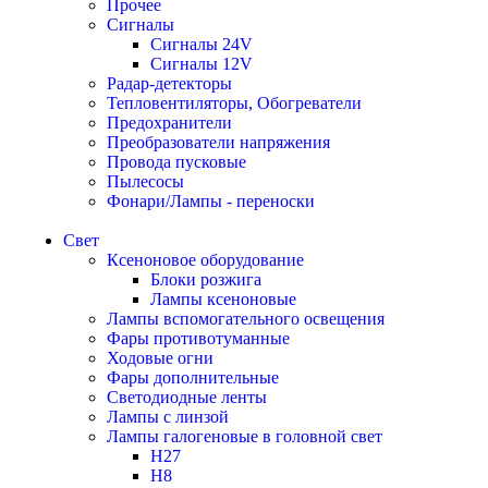
Прочее
Сигналы
Сигналы 24V
Сигналы 12V
Радар-детекторы
Тепловентиляторы, Обогреватели
Предохранители
Преобразователи напряжения
Провода пусковые
Пылесосы
Фонари/Лампы - переноски
Свет
Ксеноновое оборудование
Блоки розжига
Лампы ксеноновые
Лампы вспомогательного освещения
Фары противотуманные
Ходовые огни
Фары дополнительные
Светодиодные ленты
Лампы с линзой
Лампы галогеновые в головной свет
H27
H8