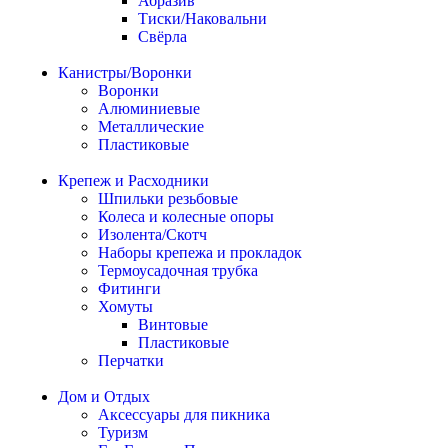
Абразив
Тиски/Наковальни
Свёрла
Канистры/Воронки
Воронки
Алюминиевые
Металлические
Пластиковые
Крепеж и Расходники
Шпильки резьбовые
Колеса и колесные опоры
Изолента/Скотч
Наборы крепежа и прокладок
Термоусадочная трубка
Фитинги
Хомуты
Винтовые
Пластиковые
Перчатки
Дом и Отдых
Аксессуары для пикника
Туризм