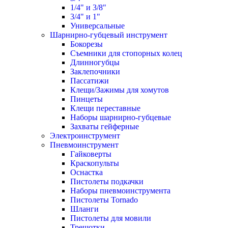
1/4" и 3/8"
3/4" и 1"
Универсальные
Шарнирно-губцевый инструмент
Бокорезы
Съемники для стопорных колец
Длинногубцы
Заклепочники
Пассатижи
Клещи/Зажимы для хомутов
Пинцеты
Клещи переставные
Наборы шарнирно-губцевые
Захваты гейферные
Электроинструмент
Пневмоинструмент
Гайковерты
Краскопульты
Оснастка
Пистолеты подкачки
Наборы пневмоинструмента
Пистолеты Tornado
Шланги
Пистолеты для мовили
Трещотки