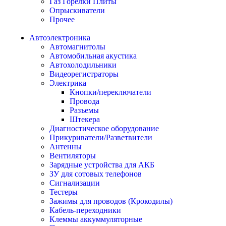
Газ Горелки Плиты
Опрыскиватели
Прочее
Автоэлектроника
Автомагнитолы
Автомобильная акустика
Автохолодильники
Видеорегистраторы
Электрика
Кнопки/переключатели
Провода
Разъемы
Штекера
Диагностическое оборудование
Прикуриватели/Разветвители
Антенны
Вентиляторы
Зарядные устройства для АКБ
ЗУ для сотовых телефонов
Сигнализации
Тестеры
Зажимы для проводов (Крокодилы)
Кабель-переходники
Клеммы аккуммуляторные