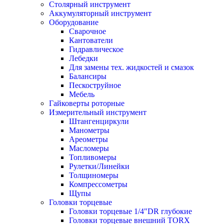
Столярный инструмент
Аккумуляторный инструмент
Оборудование
Сварочное
Кантователи
Гидравлическое
Лебедки
Для замены тех. жидкостей и смазок
Балансиры
Пескоструйное
Мебель
Гайковерты роторные
Измерительный инструмент
Штангенциркули
Манометры
Ареометры
Масломеры
Топливомеры
Рулетки/Линейки
Толщиномеры
Компрессометры
Щупы
Головки торцевые
Головки торцевые 1/4"DR глубокие
Головки торцевые внешний TORX