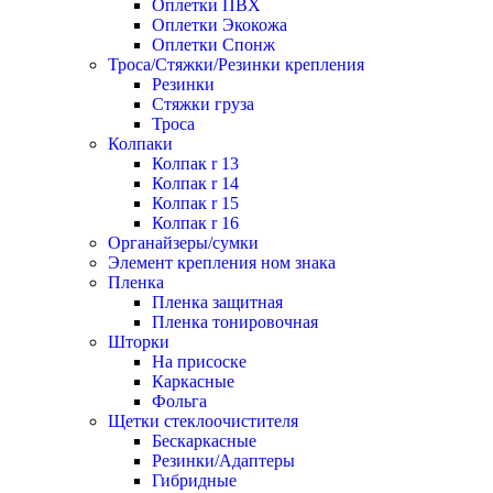
Оплетки ПВХ
Оплетки Экокожа
Оплетки Спонж
Троса/Стяжки/Резинки крепления
Резинки
Стяжки груза
Троса
Колпаки
Колпак r 13
Колпак r 14
Колпак r 15
Колпак r 16
Органайзеры/сумки
Элемент крепления ном знака
Пленка
Пленка защитная
Пленка тонировочная
Шторки
На присоске
Каркасные
Фольга
Щетки стеклоочистителя
Бескаркасные
Резинки/Адаптеры
Гибридные