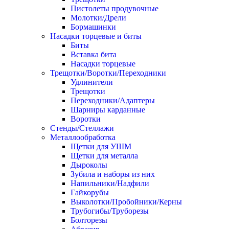
Пистолеты продувочные
Молотки/Дрели
Бормашинки
Насадки торцевые и биты
Биты
Вставка бита
Насадки торцевые
Трещотки/Воротки/Переходники
Удлинители
Трещотки
Переходники/Адаптеры
Шарниры карданные
Воротки
Стенды/Стеллажи
Металлообработка
Щетки для УШМ
Щетки для металла
Дыроколы
Зубила и наборы из них
Напильники/Надфили
Гайкорубы
Выколотки/Пробойники/Керны
Трубогибы/Труборезы
Болторезы