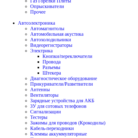
Газ Горелки Плиты
Опрыскиватели
Прочее
Автоэлектроника
Автомагнитолы
Автомобильная акустика
Автохолодильники
Видеорегистраторы
Электрика
Кнопки/переключатели
Провода
Разъемы
Штекера
Диагностическое оборудование
Прикуриватели/Разветвители
Антенны
Вентиляторы
Зарядные устройства для АКБ
ЗУ для сотовых телефонов
Сигнализации
Тестеры
Зажимы для проводов (Крокодилы)
Кабель-переходники
Клеммы аккуммуляторные