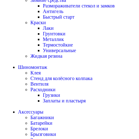
Зимние средства
Размораживатели стекол и замков
Антигель
Быстрый старт
Краски
Лаки
Грунтовки
Металлик
Термостойкие
Универсальные
Жидкая резина
Шиномонтаж
Клея
Стенд для колёсного колпака
Вентиля
Расходники
Грузики
Заплаты и пластыря
Аксессуары
Багажники
Батарейки
Брелоки
Брызговики