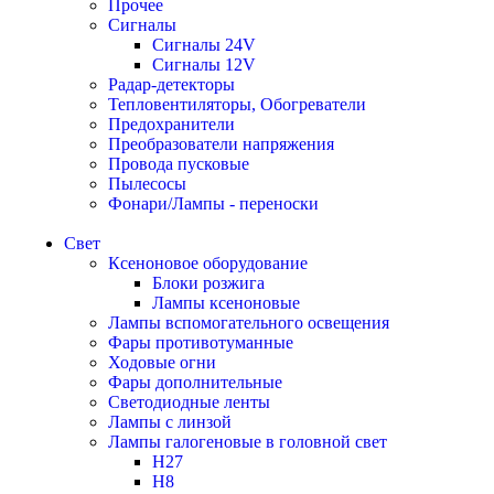
Прочее
Сигналы
Сигналы 24V
Сигналы 12V
Радар-детекторы
Тепловентиляторы, Обогреватели
Предохранители
Преобразователи напряжения
Провода пусковые
Пылесосы
Фонари/Лампы - переноски
Свет
Ксеноновое оборудование
Блоки розжига
Лампы ксеноновые
Лампы вспомогательного освещения
Фары противотуманные
Ходовые огни
Фары дополнительные
Светодиодные ленты
Лампы с линзой
Лампы галогеновые в головной свет
H27
H8