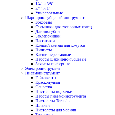
1/4" и 3/8"
3/4" и 1"
Универсальные
Шарнирно-губцевый инструмент
Бокорезы
Съемники для стопорных колец
Длинногубцы
Заклепочники
Пассатижи
Клещи/Зажимы для хомутов
Пинцеты
Клещи переставные
Наборы шарнирно-губцевые
Захваты гейферные
Электроинструмент
Пневмоинструмент
Гайковерты
Краскопульты
Оснастка
Пистолеты подкачки
Наборы пневмоинструмента
Пистолеты Tornado
Шланги
Пистолеты для мовили
Трещотки