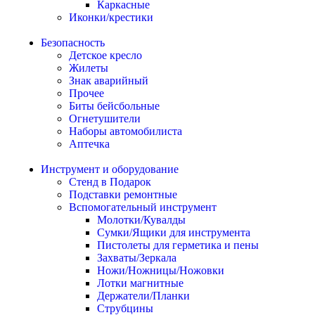
Каркасные
Иконки/крестики
Безопасность
Детское кресло
Жилеты
Знак аварийный
Прочее
Биты бейсбольные
Огнетушители
Наборы автомобилиста
Аптечка
Инструмент и оборудование
Стенд в Подарок
Подставки ремонтные
Вспомогательный инструмент
Молотки/Кувалды
Сумки/Ящики для инструмента
Пистолеты для герметика и пены
Захваты/Зеркала
Ножи/Ножницы/Ножовки
Лотки магнитные
Держатели/Планки
Струбцины