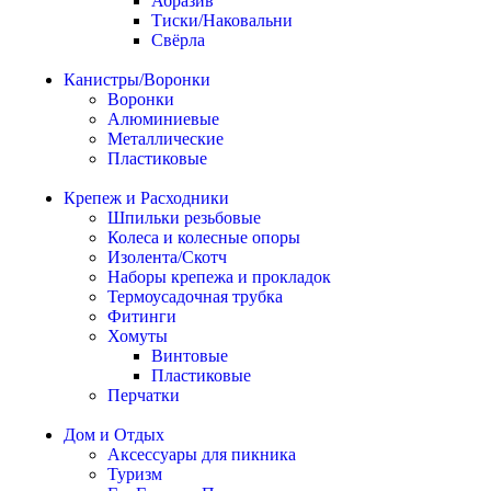
Абразив
Тиски/Наковальни
Свёрла
Канистры/Воронки
Воронки
Алюминиевые
Металлические
Пластиковые
Крепеж и Расходники
Шпильки резьбовые
Колеса и колесные опоры
Изолента/Скотч
Наборы крепежа и прокладок
Термоусадочная трубка
Фитинги
Хомуты
Винтовые
Пластиковые
Перчатки
Дом и Отдых
Аксессуары для пикника
Туризм