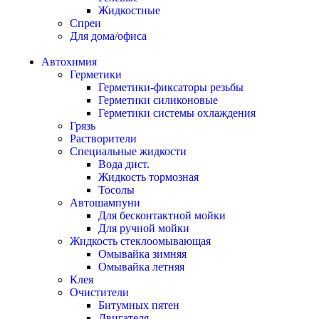
Жидкостные
Спреи
Для дома/офиса
Автохимия
Герметики
Герметики-фиксаторы резьбы
Герметики силиконовые
Герметики системы охлаждения
Грязь
Растворители
Специальные жидкости
Вода дист.
Жидкость тормозная
Тосолы
Автошампуни
Для бесконтактной мойки
Для ручной мойки
Жидкость стеклоомывающая
Омывайка зимняя
Омывайка летняя
Клея
Очистители
Битумных пятен
Двигателя