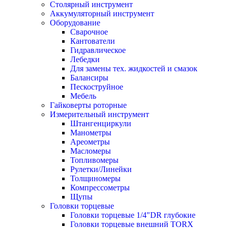
Столярный инструмент
Аккумуляторный инструмент
Оборудование
Сварочное
Кантователи
Гидравлическое
Лебедки
Для замены тех. жидкостей и смазок
Балансиры
Пескоструйное
Мебель
Гайковерты роторные
Измерительный инструмент
Штангенциркули
Манометры
Ареометры
Масломеры
Топливомеры
Рулетки/Линейки
Толщиномеры
Компрессометры
Щупы
Головки торцевые
Головки торцевые 1/4"DR глубокие
Головки торцевые внешний TORX