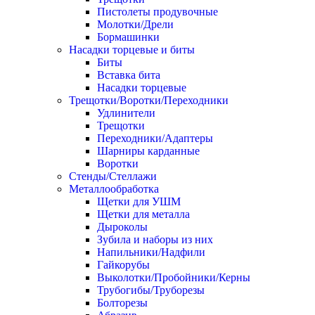
Пистолеты продувочные
Молотки/Дрели
Бормашинки
Насадки торцевые и биты
Биты
Вставка бита
Насадки торцевые
Трещотки/Воротки/Переходники
Удлинители
Трещотки
Переходники/Адаптеры
Шарниры карданные
Воротки
Стенды/Стеллажи
Металлообработка
Щетки для УШМ
Щетки для металла
Дыроколы
Зубила и наборы из них
Напильники/Надфили
Гайкорубы
Выколотки/Пробойники/Керны
Трубогибы/Труборезы
Болторезы