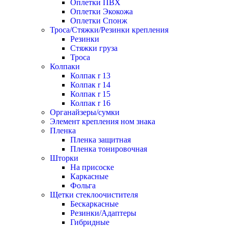
Оплетки ПВХ
Оплетки Экокожа
Оплетки Спонж
Троса/Стяжки/Резинки крепления
Резинки
Стяжки груза
Троса
Колпаки
Колпак r 13
Колпак r 14
Колпак r 15
Колпак r 16
Органайзеры/сумки
Элемент крепления ном знака
Пленка
Пленка защитная
Пленка тонировочная
Шторки
На присоске
Каркасные
Фольга
Щетки стеклоочистителя
Бескаркасные
Резинки/Адаптеры
Гибридные