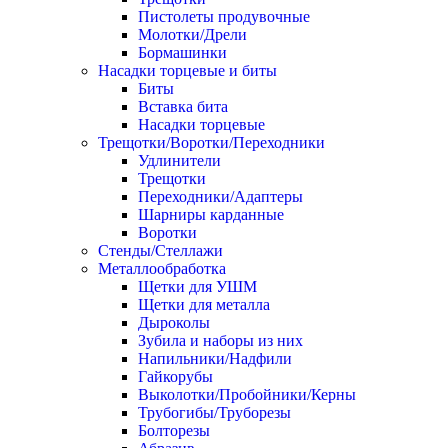
Пистолеты продувочные
Молотки/Дрели
Бормашинки
Насадки торцевые и биты
Биты
Вставка бита
Насадки торцевые
Трещотки/Воротки/Переходники
Удлинители
Трещотки
Переходники/Адаптеры
Шарниры карданные
Воротки
Стенды/Стеллажи
Металлообработка
Щетки для УШМ
Щетки для металла
Дыроколы
Зубила и наборы из них
Напильники/Надфили
Гайкорубы
Выколотки/Пробойники/Керны
Трубогибы/Труборезы
Болторезы