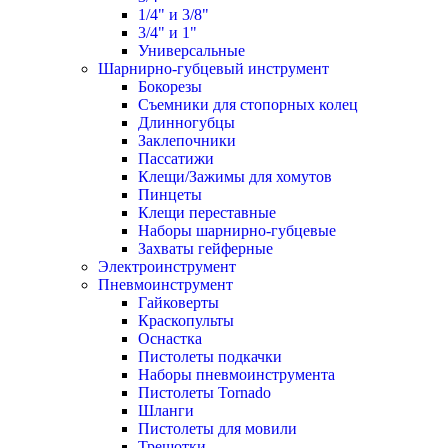
1/4" и 3/8"
3/4" и 1"
Универсальные
Шарнирно-губцевый инструмент
Бокорезы
Съемники для стопорных колец
Длинногубцы
Заклепочники
Пассатижи
Клещи/Зажимы для хомутов
Пинцеты
Клещи переставные
Наборы шарнирно-губцевые
Захваты гейферные
Электроинструмент
Пневмоинструмент
Гайковерты
Краскопульты
Оснастка
Пистолеты подкачки
Наборы пневмоинструмента
Пистолеты Tornado
Шланги
Пистолеты для мовили
Трещотки