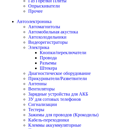
Газ Горелки Плиты
Опрыскиватели
Прочее
Автоэлектроника
Автомагнитолы
Автомобильная акустика
Автохолодильники
Видеорегистраторы
Электрика
Кнопки/переключатели
Провода
Разъемы
Штекера
Диагностическое оборудование
Прикуриватели/Разветвители
Антенны
Вентиляторы
Зарядные устройства для АКБ
ЗУ для сотовых телефонов
Сигнализации
Тестеры
Зажимы для проводов (Крокодилы)
Кабель-переходники
Клеммы аккуммуляторные