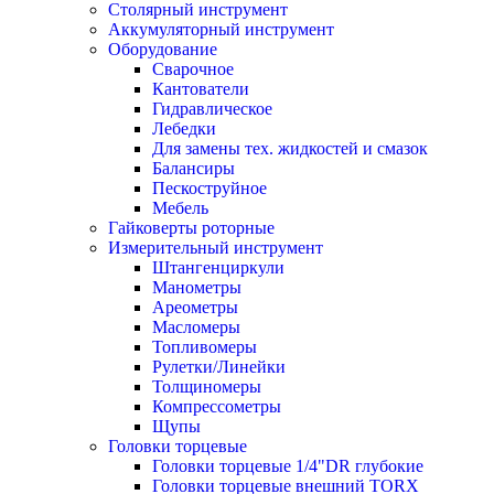
Столярный инструмент
Аккумуляторный инструмент
Оборудование
Сварочное
Кантователи
Гидравлическое
Лебедки
Для замены тех. жидкостей и смазок
Балансиры
Пескоструйное
Мебель
Гайковерты роторные
Измерительный инструмент
Штангенциркули
Манометры
Ареометры
Масломеры
Топливомеры
Рулетки/Линейки
Толщиномеры
Компрессометры
Щупы
Головки торцевые
Головки торцевые 1/4"DR глубокие
Головки торцевые внешний TORX