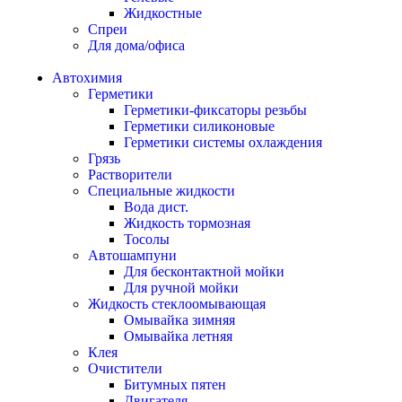
Жидкостные
Спреи
Для дома/офиса
Автохимия
Герметики
Герметики-фиксаторы резьбы
Герметики силиконовые
Герметики системы охлаждения
Грязь
Растворители
Специальные жидкости
Вода дист.
Жидкость тормозная
Тосолы
Автошампуни
Для бесконтактной мойки
Для ручной мойки
Жидкость стеклоомывающая
Омывайка зимняя
Омывайка летняя
Клея
Очистители
Битумных пятен
Двигателя