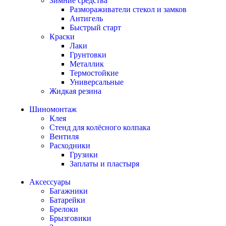
Зимние средства
Размораживатели стекол и замков
Антигель
Быстрый старт
Краски
Лаки
Грунтовки
Металлик
Термостойкие
Универсальные
Жидкая резина
Шиномонтаж
Клея
Стенд для колёсного колпака
Вентиля
Расходники
Грузики
Заплаты и пластыря
Аксессуары
Багажники
Батарейки
Брелоки
Брызговики