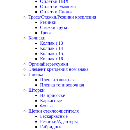
Оплетки ПВХ
Оплетки Экокожа
Оплетки Спонж
Троса/Стяжки/Резинки крепления
Резинки
Стяжки груза
Троса
Колпаки
Колпак r 13
Колпак r 14
Колпак r 15
Колпак r 16
Органайзеры/сумки
Элемент крепления ном знака
Пленка
Пленка защитная
Пленка тонировочная
Шторки
На присоске
Каркасные
Фольга
Щетки стеклоочистителя
Бескаркасные
Резинки/Адаптеры
Гибридные