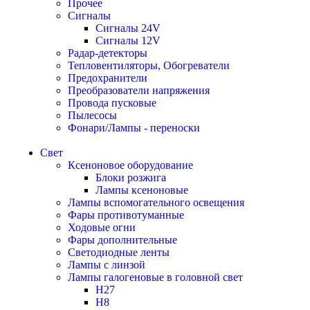
Прочее
Сигналы
Сигналы 24V
Сигналы 12V
Радар-детекторы
Тепловентиляторы, Обогреватели
Предохранители
Преобразователи напряжения
Провода пусковые
Пылесосы
Фонари/Лампы - переноски
Свет
Ксеноновое оборудование
Блоки розжига
Лампы ксеноновые
Лампы вспомогательного освещения
Фары противотуманные
Ходовые огни
Фары дополнительные
Светодиодные ленты
Лампы с линзой
Лампы галогеновые в головной свет
H27
H8