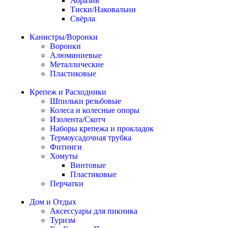
Абразив
Тиски/Наковальни
Свёрла
Канистры/Воронки
Воронки
Алюминиевые
Металлические
Пластиковые
Крепеж и Расходники
Шпильки резьбовые
Колеса и колесные опоры
Изолента/Скотч
Наборы крепежа и прокладок
Термоусадочная трубка
Фитинги
Хомуты
Винтовые
Пластиковые
Перчатки
Дом и Отдых
Аксессуары для пикника
Туризм