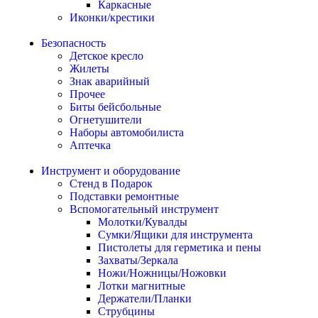
Каркасные
Иконки/крестики
Безопасность
Детское кресло
Жилеты
Знак аварийный
Прочее
Биты бейсбольные
Огнетушители
Наборы автомобилиста
Аптечка
Инструмент и оборудование
Стенд в Подарок
Подставки ремонтные
Вспомогательный инструмент
Молотки/Кувалды
Сумки/Ящики для инструмента
Пистолеты для герметика и пены
Захваты/Зеркала
Ножи/Ножницы/Ножовки
Лотки магнитные
Держатели/Планки
Струбцины