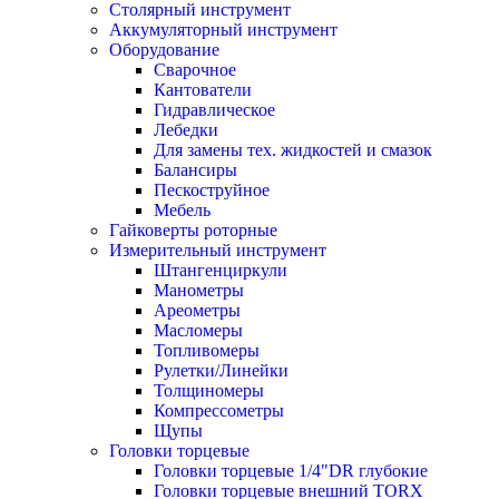
Столярный инструмент
Аккумуляторный инструмент
Оборудование
Сварочное
Кантователи
Гидравлическое
Лебедки
Для замены тех. жидкостей и смазок
Балансиры
Пескоструйное
Мебель
Гайковерты роторные
Измерительный инструмент
Штангенциркули
Манометры
Ареометры
Масломеры
Топливомеры
Рулетки/Линейки
Толщиномеры
Компрессометры
Щупы
Головки торцевые
Головки торцевые 1/4"DR глубокие
Головки торцевые внешний TORX