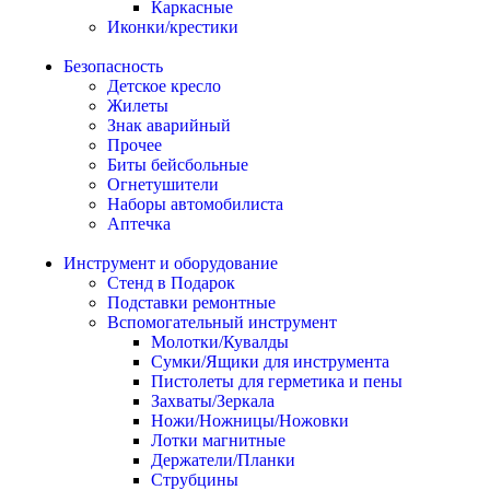
Каркасные
Иконки/крестики
Безопасность
Детское кресло
Жилеты
Знак аварийный
Прочее
Биты бейсбольные
Огнетушители
Наборы автомобилиста
Аптечка
Инструмент и оборудование
Стенд в Подарок
Подставки ремонтные
Вспомогательный инструмент
Молотки/Кувалды
Сумки/Ящики для инструмента
Пистолеты для герметика и пены
Захваты/Зеркала
Ножи/Ножницы/Ножовки
Лотки магнитные
Держатели/Планки
Струбцины