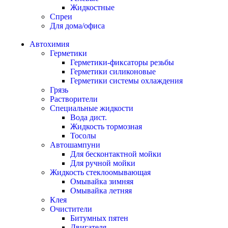
Жидкостные
Спреи
Для дома/офиса
Автохимия
Герметики
Герметики-фиксаторы резьбы
Герметики силиконовые
Герметики системы охлаждения
Грязь
Растворители
Специальные жидкости
Вода дист.
Жидкость тормозная
Тосолы
Автошампуни
Для бесконтактной мойки
Для ручной мойки
Жидкость стеклоомывающая
Омывайка зимняя
Омывайка летняя
Клея
Очистители
Битумных пятен
Двигателя