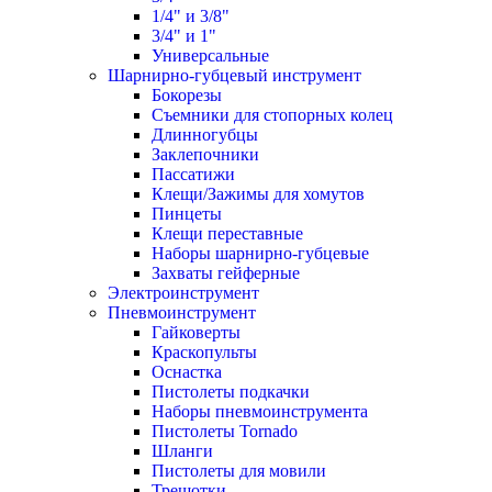
1/4" и 3/8"
3/4" и 1"
Универсальные
Шарнирно-губцевый инструмент
Бокорезы
Съемники для стопорных колец
Длинногубцы
Заклепочники
Пассатижи
Клещи/Зажимы для хомутов
Пинцеты
Клещи переставные
Наборы шарнирно-губцевые
Захваты гейферные
Электроинструмент
Пневмоинструмент
Гайковерты
Краскопульты
Оснастка
Пистолеты подкачки
Наборы пневмоинструмента
Пистолеты Tornado
Шланги
Пистолеты для мовили
Трещотки