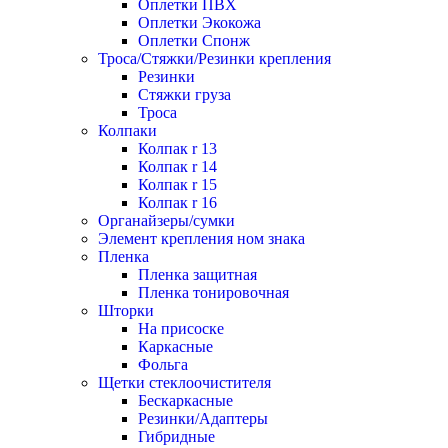
Оплетки ПВХ
Оплетки Экокожа
Оплетки Спонж
Троса/Стяжки/Резинки крепления
Резинки
Стяжки груза
Троса
Колпаки
Колпак r 13
Колпак r 14
Колпак r 15
Колпак r 16
Органайзеры/сумки
Элемент крепления ном знака
Пленка
Пленка защитная
Пленка тонировочная
Шторки
На присоске
Каркасные
Фольга
Щетки стеклоочистителя
Бескаркасные
Резинки/Адаптеры
Гибридные