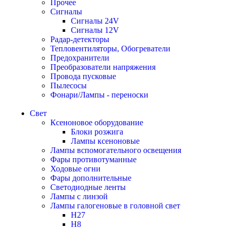
Прочее
Сигналы
Сигналы 24V
Сигналы 12V
Радар-детекторы
Тепловентиляторы, Обогреватели
Предохранители
Преобразователи напряжения
Провода пусковые
Пылесосы
Фонари/Лампы - переноски
Свет
Ксеноновое оборудование
Блоки розжига
Лампы ксеноновые
Лампы вспомогательного освещения
Фары противотуманные
Ходовые огни
Фары дополнительные
Светодиодные ленты
Лампы с линзой
Лампы галогеновые в головной свет
H27
H8