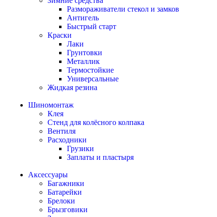
Зимние средства
Размораживатели стекол и замков
Антигель
Быстрый старт
Краски
Лаки
Грунтовки
Металлик
Термостойкие
Универсальные
Жидкая резина
Шиномонтаж
Клея
Стенд для колёсного колпака
Вентиля
Расходники
Грузики
Заплаты и пластыря
Аксессуары
Багажники
Батарейки
Брелоки
Брызговики