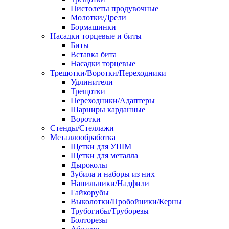
Пистолеты продувочные
Молотки/Дрели
Бормашинки
Насадки торцевые и биты
Биты
Вставка бита
Насадки торцевые
Трещотки/Воротки/Переходники
Удлинители
Трещотки
Переходники/Адаптеры
Шарниры карданные
Воротки
Стенды/Стеллажи
Металлообработка
Щетки для УШМ
Щетки для металла
Дыроколы
Зубила и наборы из них
Напильники/Надфили
Гайкорубы
Выколотки/Пробойники/Керны
Трубогибы/Труборезы
Болторезы