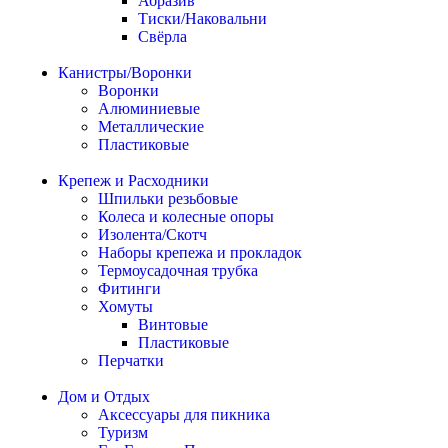
Абразив
Тиски/Наковальни
Свёрла
Канистры/Воронки
Воронки
Алюминиевые
Металлические
Пластиковые
Крепеж и Расходники
Шпильки резьбовые
Колеса и колесные опоры
Изолента/Скотч
Наборы крепежа и прокладок
Термоусадочная трубка
Фитинги
Хомуты
Винтовые
Пластиковые
Перчатки
Дом и Отдых
Аксессуары для пикника
Туризм