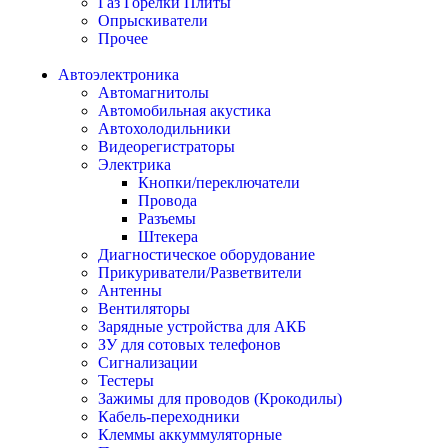
Газ Горелки Плиты
Опрыскиватели
Прочее
Автоэлектроника
Автомагнитолы
Автомобильная акустика
Автохолодильники
Видеорегистраторы
Электрика
Кнопки/переключатели
Провода
Разъемы
Штекера
Диагностическое оборудование
Прикуриватели/Разветвители
Антенны
Вентиляторы
Зарядные устройства для АКБ
ЗУ для сотовых телефонов
Сигнализации
Тестеры
Зажимы для проводов (Крокодилы)
Кабель-переходники
Клеммы аккуммуляторные