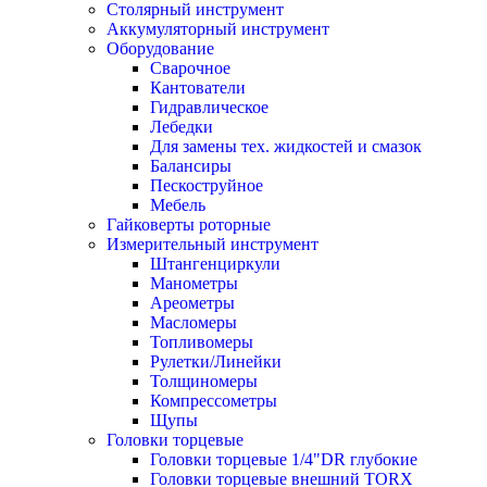
Столярный инструмент
Аккумуляторный инструмент
Оборудование
Сварочное
Кантователи
Гидравлическое
Лебедки
Для замены тех. жидкостей и смазок
Балансиры
Пескоструйное
Мебель
Гайковерты роторные
Измерительный инструмент
Штангенциркули
Манометры
Ареометры
Масломеры
Топливомеры
Рулетки/Линейки
Толщиномеры
Компрессометры
Щупы
Головки торцевые
Головки торцевые 1/4"DR глубокие
Головки торцевые внешний TORX