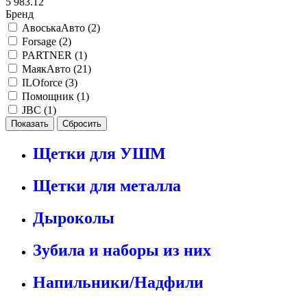
5 983.12
Бренд
АвоськаАвто (
2
)
Forsage (
2
)
PARTNER (
1
)
МаякАвто (
21
)
ILOforce (
3
)
Помощник (
1
)
JBC (
1
)
Щетки для УШМ
Щетки для металла
Дыроколы
Зубила и наборы из них
Напильники/Надфили