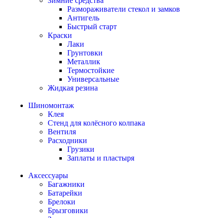
Зимние средства
Размораживатели стекол и замков
Антигель
Быстрый старт
Краски
Лаки
Грунтовки
Металлик
Термостойкие
Универсальные
Жидкая резина
Шиномонтаж
Клея
Стенд для колёсного колпака
Вентиля
Расходники
Грузики
Заплаты и пластыря
Аксессуары
Багажники
Батарейки
Брелоки
Брызговики