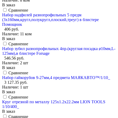
Наличие:
8 ком
В заказ
Сравнение
Набор надфилей разнопрофильных 5 предм
(3х160мм,кругл,полукругл,плоский,треуг) в блистере
Помощник
406 руб.
Наличие:
11 ком
В заказ
Сравнение
Набор зубил разнопрофильных 4пр.(круглая посадка ø10мм,L-
125мм),в блистере Forsage
546.56 руб.
Наличие:
2 шт
В заказ
Сравнение
Набор гайкорубов 9-27мм,4 предмета МАЯКАВТО™/1/10_
3 127.35 руб.
Наличие:
1 шт
В заказ
Сравнение
Круг отрезной по металлу 125x1.2x22.2мм LION TOOLS
1/10/400_
В заказ
Сравнение