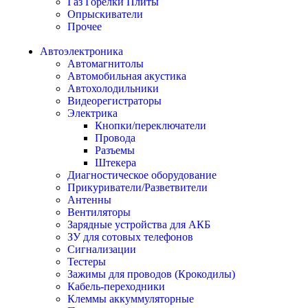
Газ Горелки Плиты
Опрыскиватели
Прочее
Автоэлектроника
Автомагнитолы
Автомобильная акустика
Автохолодильники
Видеорегистраторы
Электрика
Кнопки/переключатели
Провода
Разъемы
Штекера
Диагностическое оборудование
Прикуриватели/Разветвители
Антенны
Вентиляторы
Зарядные устройства для АКБ
ЗУ для сотовых телефонов
Сигнализации
Тестеры
Зажимы для проводов (Крокодилы)
Кабель-переходники
Клеммы аккуммуляторные