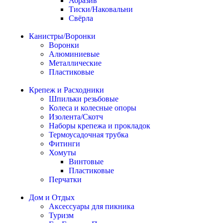
Абразив
Тиски/Наковальни
Свёрла
Канистры/Воронки
Воронки
Алюминиевые
Металлические
Пластиковые
Крепеж и Расходники
Шпильки резьбовые
Колеса и колесные опоры
Изолента/Скотч
Наборы крепежа и прокладок
Термоусадочная трубка
Фитинги
Хомуты
Винтовые
Пластиковые
Перчатки
Дом и Отдых
Аксессуары для пикника
Туризм