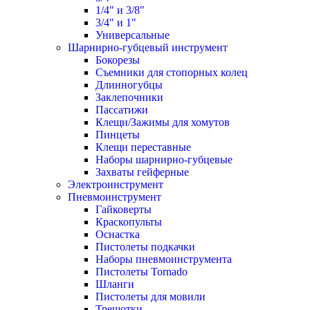
1/4" и 3/8"
3/4" и 1"
Универсальные
Шарнирно-губцевый инструмент
Бокорезы
Съемники для стопорных колец
Длинногубцы
Заклепочники
Пассатижи
Клещи/Зажимы для хомутов
Пинцеты
Клещи переставные
Наборы шарнирно-губцевые
Захваты гейферные
Электроинструмент
Пневмоинструмент
Гайковерты
Краскопульты
Оснастка
Пистолеты подкачки
Наборы пневмоинструмента
Пистолеты Tornado
Шланги
Пистолеты для мовили
Трещотки