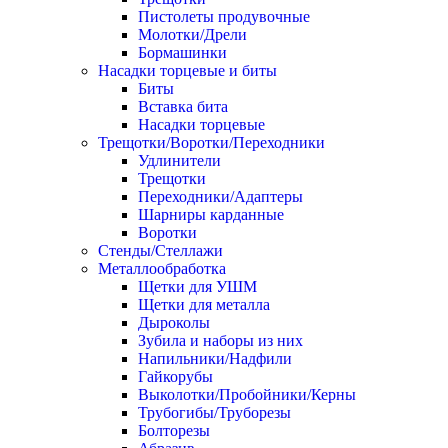
Пистолеты продувочные
Молотки/Дрели
Бормашинки
Насадки торцевые и биты
Биты
Вставка бита
Насадки торцевые
Трещотки/Воротки/Переходники
Удлинители
Трещотки
Переходники/Адаптеры
Шарниры карданные
Воротки
Стенды/Стеллажи
Металлообработка
Щетки для УШМ
Щетки для металла
Дыроколы
Зубила и наборы из них
Напильники/Надфили
Гайкорубы
Выколотки/Пробойники/Керны
Трубогибы/Труборезы
Болторезы