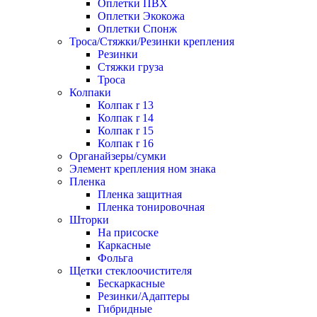
Оплетки ПВХ
Оплетки Экокожа
Оплетки Спонж
Троса/Стяжки/Резинки крепления
Резинки
Стяжки груза
Троса
Колпаки
Колпак r 13
Колпак r 14
Колпак r 15
Колпак r 16
Органайзеры/сумки
Элемент крепления ном знака
Пленка
Пленка защитная
Пленка тонировочная
Шторки
На присоске
Каркасные
Фольга
Щетки стеклоочистителя
Бескаркасные
Резинки/Адаптеры
Гибридные