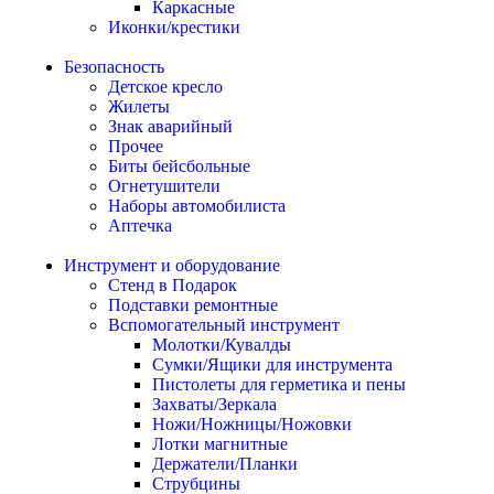
Каркасные
Иконки/крестики
Безопасность
Детское кресло
Жилеты
Знак аварийный
Прочее
Биты бейсбольные
Огнетушители
Наборы автомобилиста
Аптечка
Инструмент и оборудование
Стенд в Подарок
Подставки ремонтные
Вспомогательный инструмент
Молотки/Кувалды
Сумки/Ящики для инструмента
Пистолеты для герметика и пены
Захваты/Зеркала
Ножи/Ножницы/Ножовки
Лотки магнитные
Держатели/Планки
Струбцины