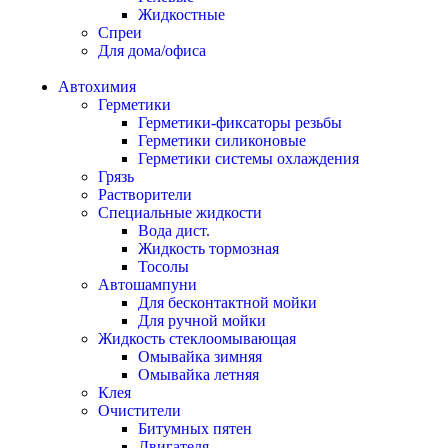
Жидкостные
Спреи
Для дома/офиса
Автохимия
Герметики
Герметики-фиксаторы резьбы
Герметики силиконовые
Герметики системы охлаждения
Грязь
Растворители
Специальные жидкости
Вода дист.
Жидкость тормозная
Тосолы
Автошампуни
Для бесконтактной мойки
Для ручной мойки
Жидкость стеклоомывающая
Омывайка зимняя
Омывайка летняя
Клея
Очистители
Битумных пятен
Двигателя