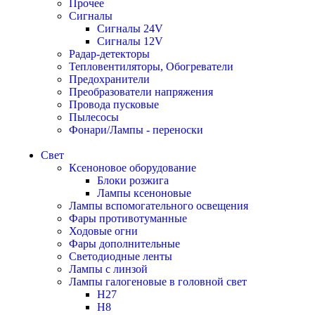
Прочее
Сигналы
Сигналы 24V
Сигналы 12V
Радар-детекторы
Тепловентиляторы, Обогреватели
Предохранители
Преобразователи напряжения
Провода пусковые
Пылесосы
Фонари/Лампы - переноски
Свет
Ксеноновое оборудование
Блоки розжига
Лампы ксеноновые
Лампы вспомогательного освещения
Фары противотуманные
Ходовые огни
Фары дополнительные
Светодиодные ленты
Лампы с линзой
Лампы галогеновые в головной свет
H27
H8