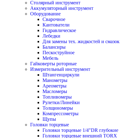
Столярный инструмент
Аккумуляторный инструмент
Оборудование
Сварочное
Кантователи
Гидравлическое
Лебедки
Для замены тех. жидкостей и смазок
Балансиры
Пескоструйное
Мебель
Гайковерты роторные
Измерительный инструмент
Штангенциркули
Манометры
Ареометры
Масломеры
Топливомеры
Рулетки/Линейки
Толщиномеры
Компрессометры
Щупы
Головки торцевые
Головки торцевые 1/4"DR глубокие
Головки торцевые внешний TORX