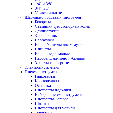
1/4" и 3/8"
3/4" и 1"
Универсальные
Шарнирно-губцевый инструмент
Бокорезы
Съемники для стопорных колец
Длинногубцы
Заклепочники
Пассатижи
Клещи/Зажимы для хомутов
Пинцеты
Клещи переставные
Наборы шарнирно-губцевые
Захваты гейферные
Электроинструмент
Пневмоинструмент
Гайковерты
Краскопульты
Оснастка
Пистолеты подкачки
Наборы пневмоинструмента
Пистолеты Tornado
Шланги
Пистолеты для мовили
Трещотки