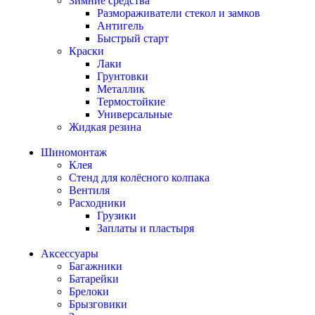
Зимние средства
Размораживатели стекол и замков
Антигель
Быстрый старт
Краски
Лаки
Грунтовки
Металлик
Термостойкие
Универсальные
Жидкая резина
Шиномонтаж
Клея
Стенд для колёсного колпака
Вентиля
Расходники
Грузики
Заплаты и пластыря
Аксессуары
Багажники
Батарейки
Брелоки
Брызговики