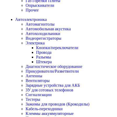
Газ Горелки Плиты
Опрыскиватели
Прочее
Автоэлектроника
Автомагнитолы
Автомобильная акустика
Автохолодильники
Видеорегистраторы
Электрика
Кнопки/переключатели
Провода
Разъемы
Штекера
Диагностическое оборудование
Прикуриватели/Разветвители
Антенны
Вентиляторы
Зарядные устройства для АКБ
ЗУ для сотовых телефонов
Сигнализации
Тестеры
Зажимы для проводов (Крокодилы)
Кабель-переходники
Клеммы аккуммуляторные