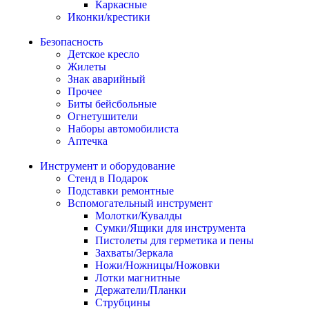
Каркасные
Иконки/крестики
Безопасность
Детское кресло
Жилеты
Знак аварийный
Прочее
Биты бейсбольные
Огнетушители
Наборы автомобилиста
Аптечка
Инструмент и оборудование
Стенд в Подарок
Подставки ремонтные
Вспомогательный инструмент
Молотки/Кувалды
Сумки/Ящики для инструмента
Пистолеты для герметика и пены
Захваты/Зеркала
Ножи/Ножницы/Ножовки
Лотки магнитные
Держатели/Планки
Струбцины