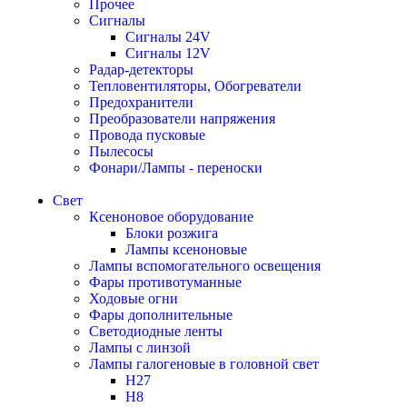
Прочее
Сигналы
Сигналы 24V
Сигналы 12V
Радар-детекторы
Тепловентиляторы, Обогреватели
Предохранители
Преобразователи напряжения
Провода пусковые
Пылесосы
Фонари/Лампы - переноски
Свет
Ксеноновое оборудование
Блоки розжига
Лампы ксеноновые
Лампы вспомогательного освещения
Фары противотуманные
Ходовые огни
Фары дополнительные
Светодиодные ленты
Лампы с линзой
Лампы галогеновые в головной свет
H27
H8