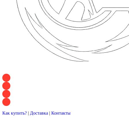
+7 928 120 54 36 — Игорь
+7 928 120 94 83 — Евгения
+7 928 767 21 62 — Алеся
+7 928 121 54 18 — Влад
Как купить?
|
Доставка
|
Контакты