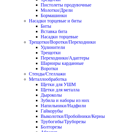
Пистолеты продувочные
Молотки/Дрели
Бормашинки
Насадки торцевые и биты
Биты
Вставка бита
Насадки торцевые
Трещотки/Воротки/Переходники
Удлинители
Трещотки
Переходники/Адаптеры
Шарниры карданные
Воротки
Стенды/Стеллажи
Металлообработка
Щетки для УШМ
Щетки для металла
Дыроколы
Зубила и наборы из них
Напильники/Надфили
Гайкорубы
Выколотки/Пробойники/Керны
Трубогибы/Труборезы
Болторезы