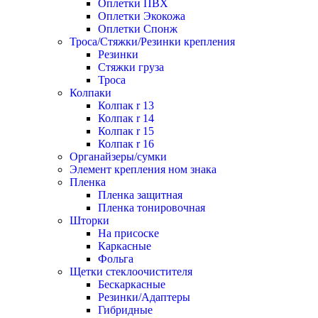
Оплетки ПВХ
Оплетки Экокожа
Оплетки Спонж
Троса/Стяжки/Резинки крепления
Резинки
Стяжки груза
Троса
Колпаки
Колпак r 13
Колпак r 14
Колпак r 15
Колпак r 16
Органайзеры/сумки
Элемент крепления ном знака
Пленка
Пленка защитная
Пленка тонировочная
Шторки
На присоске
Каркасные
Фольга
Щетки стеклоочистителя
Бескаркасные
Резинки/Адаптеры
Гибридные