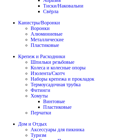
Абразив
Тиски/Наковальни
Свёрла
Канистры/Воронки
Воронки
Алюминиевые
Металлические
Пластиковые
Крепеж и Расходники
Шпильки резьбовые
Колеса и колесные опоры
Изолента/Скотч
Наборы крепежа и прокладок
Термоусадочная трубка
Фитинги
Хомуты
Винтовые
Пластиковые
Перчатки
Дом и Отдых
Аксессуары для пикника
Туризм