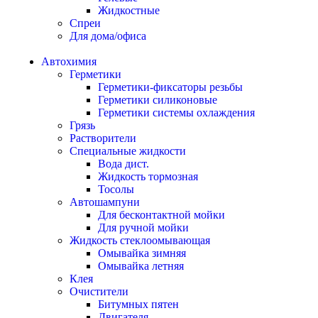
Жидкостные
Спреи
Для дома/офиса
Автохимия
Герметики
Герметики-фиксаторы резьбы
Герметики силиконовые
Герметики системы охлаждения
Грязь
Растворители
Специальные жидкости
Вода дист.
Жидкость тормозная
Тосолы
Автошампуни
Для бесконтактной мойки
Для ручной мойки
Жидкость стеклоомывающая
Омывайка зимняя
Омывайка летняя
Клея
Очистители
Битумных пятен
Двигателя