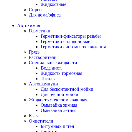
Жидкостные
Спреи
Для дома/офиса
Автохимия
Герметики
Герметики-фиксаторы резьбы
Герметики силиконовые
Герметики системы охлаждения
Грязь
Растворители
Специальные жидкости
Вода дист.
Жидкость тормозная
Тосолы
Автошампуни
Для бесконтактной мойки
Для ручной мойки
Жидкость стеклоомывающая
Омывайка зимняя
Омывайка летняя
Клея
Очистители
Битумных пятен
Двигателя