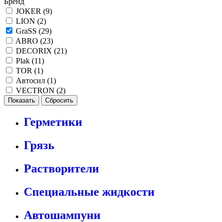
Бренд
JOKER (
9
)
LION (
2
)
GraSS (
29
)
ABRO (
23
)
DECORIX (
21
)
Plak (
11
)
TOR (
1
)
Автосил (
1
)
VECTRON (
2
)
Герметики
Грязь
Растворители
Специальные жидкости
Автошампуни