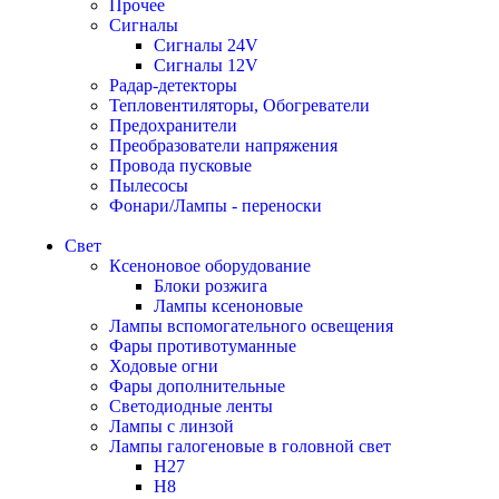
Прочее
Сигналы
Сигналы 24V
Сигналы 12V
Радар-детекторы
Тепловентиляторы, Обогреватели
Предохранители
Преобразователи напряжения
Провода пусковые
Пылесосы
Фонари/Лампы - переноски
Свет
Ксеноновое оборудование
Блоки розжига
Лампы ксеноновые
Лампы вспомогательного освещения
Фары противотуманные
Ходовые огни
Фары дополнительные
Светодиодные ленты
Лампы с линзой
Лампы галогеновые в головной свет
H27
H8