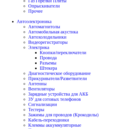
Газ Горелки Плиты
Опрыскиватели
Прочее
Автоэлектроника
Автомагнитолы
Автомобильная акустика
Автохолодильники
Видеорегистраторы
Электрика
Кнопки/переключатели
Провода
Разъемы
Штекера
Диагностическое оборудование
Прикуриватели/Разветвители
Антенны
Вентиляторы
Зарядные устройства для АКБ
ЗУ для сотовых телефонов
Сигнализации
Тестеры
Зажимы для проводов (Крокодилы)
Кабель-переходники
Клеммы аккуммуляторные