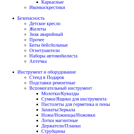
Каркасные
Иконки/крестики
Безопасность
Детское кресло
Жилеты
Знак аварийный
Прочее
Биты бейсбольные
Огнетушители
Наборы автомобилиста
Аптечка
Инструмент и оборудование
Стенд в Подарок
Подставки ремонтные
Вспомогательный инструмент
Молотки/Кувалды
Сумки/Ящики для инструмента
Пистолеты для герметика и пены
Захваты/Зеркала
Ножи/Ножницы/Ножовки
Лотки магнитные
Держатели/Планки
Струбцины