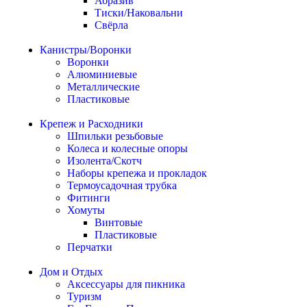
Абразив
Тиски/Наковальни
Свёрла
Канистры/Воронки
Воронки
Алюминиевые
Металлические
Пластиковые
Крепеж и Расходники
Шпильки резьбовые
Колеса и колесные опоры
Изолента/Скотч
Наборы крепежа и прокладок
Термоусадочная трубка
Фитинги
Хомуты
Винтовые
Пластиковые
Перчатки
Дом и Отдых
Аксессуары для пикника
Туризм