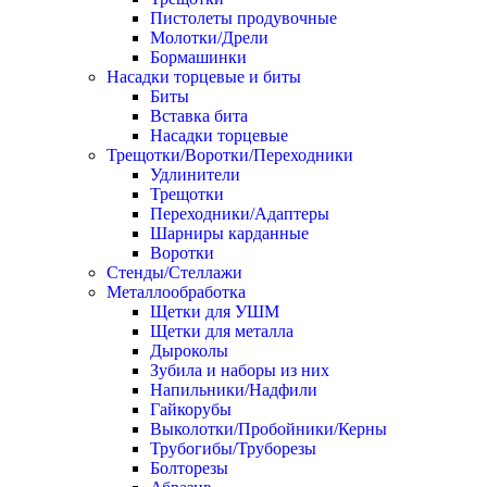
Пистолеты продувочные
Молотки/Дрели
Бормашинки
Насадки торцевые и биты
Биты
Вставка бита
Насадки торцевые
Трещотки/Воротки/Переходники
Удлинители
Трещотки
Переходники/Адаптеры
Шарниры карданные
Воротки
Стенды/Стеллажи
Металлообработка
Щетки для УШМ
Щетки для металла
Дыроколы
Зубила и наборы из них
Напильники/Надфили
Гайкорубы
Выколотки/Пробойники/Керны
Трубогибы/Труборезы
Болторезы