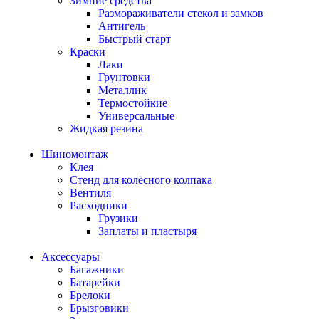
Зимние средства
Размораживатели стекол и замков
Антигель
Быстрый старт
Краски
Лаки
Грунтовки
Металлик
Термостойкие
Универсальные
Жидкая резина
Шиномонтаж
Клея
Стенд для колёсного колпака
Вентиля
Расходники
Грузики
Заплаты и пластыря
Аксессуары
Багажники
Батарейки
Брелоки
Брызговики