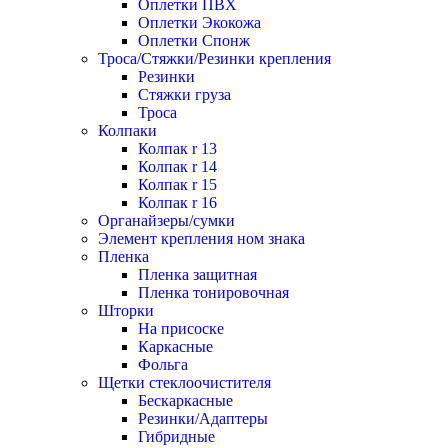
Оплетки ПВХ
Оплетки Экокожа
Оплетки Спонж
Троса/Стяжки/Резинки крепления
Резинки
Стяжки груза
Троса
Колпаки
Колпак r 13
Колпак r 14
Колпак r 15
Колпак r 16
Органайзеры/сумки
Элемент крепления ном знака
Пленка
Пленка защитная
Пленка тонировочная
Шторки
На присоске
Каркасные
Фольга
Щетки стеклоочистителя
Бескаркасные
Резинки/Адаптеры
Гибридные