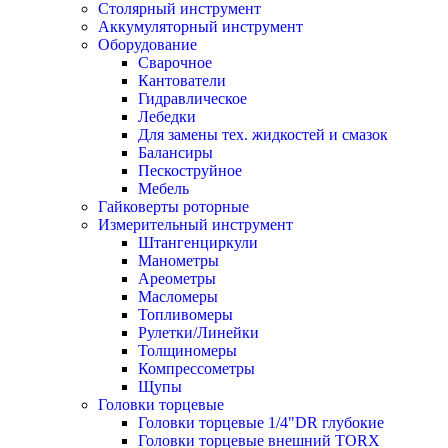
Столярный инструмент
Аккумуляторный инструмент
Оборудование
Сварочное
Кантователи
Гидравлическое
Лебедки
Для замены тех. жидкостей и смазок
Балансиры
Пескоструйное
Мебель
Гайковерты роторные
Измерительный инструмент
Штангенциркули
Манометры
Ареометры
Масломеры
Топливомеры
Рулетки/Линейки
Толщиномеры
Компрессометры
Щупы
Головки торцевые
Головки торцевые 1/4"DR глубокие
Головки торцевые внешний TORX