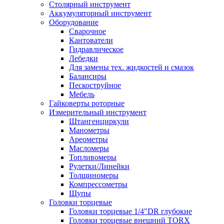
Столярный инструмент
Аккумуляторный инструмент
Оборудование
Сварочное
Кантователи
Гидравлическое
Лебедки
Для замены тех. жидкостей и смазок
Балансиры
Пескоструйное
Мебель
Гайковерты роторные
Измерительный инструмент
Штангенциркули
Манометры
Ареометры
Масломеры
Топливомеры
Рулетки/Линейки
Толщиномеры
Компрессометры
Щупы
Головки торцевые
Головки торцевые 1/4"DR глубокие
Головки торцевые внешний TORX