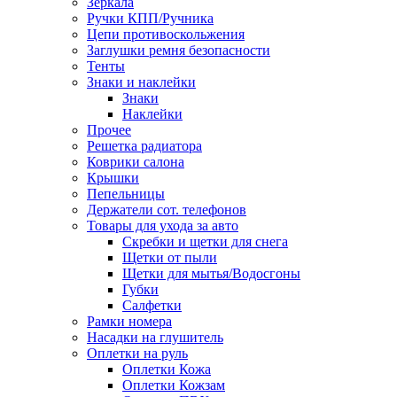
Зеркала
Ручки КПП/Ручника
Цепи противоскольжения
Заглушки ремня безопасности
Тенты
Знаки и наклейки
Знаки
Наклейки
Прочее
Решетка радиатора
Коврики салона
Крышки
Пепельницы
Держатели сот. телефонов
Товары для ухода за авто
Скребки и щетки для снега
Щетки от пыли
Щетки для мытья/Водосгоны
Губки
Салфетки
Рамки номера
Насадки на глушитель
Оплетки на руль
Оплетки Кожа
Оплетки Кожзам