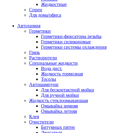
Жидкостные
Спреи
Для дома/офиса
Автохимия
Герметики
Герметики-фиксаторы резьбы
Герметики силиконовые
Герметики системы охлаждения
Грязь
Растворители
Специальные жидкости
Вода дист.
Жидкость тормозная
Тосолы
Автошампуни
Для бесконтактной мойки
Для ручной мойки
Жидкость стеклоомывающая
Омывайка зимняя
Омывайка летняя
Клея
Очистители
Битумных пятен
Двигателя