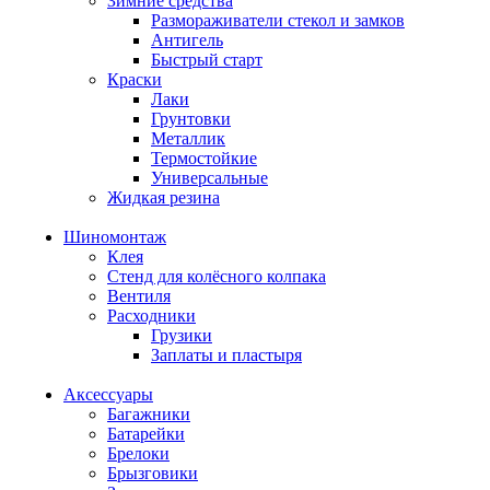
Зимние средства
Размораживатели стекол и замков
Антигель
Быстрый старт
Краски
Лаки
Грунтовки
Металлик
Термостойкие
Универсальные
Жидкая резина
Шиномонтаж
Клея
Стенд для колёсного колпака
Вентиля
Расходники
Грузики
Заплаты и пластыря
Аксессуары
Багажники
Батарейки
Брелоки
Брызговики