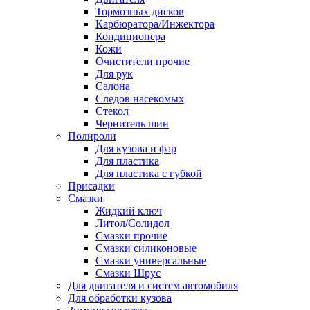
Тормозных дисков
Карбюратора/Инжектора
Кондиционера
Кожи
Очистители прочие
Для рук
Салона
Следов насекомых
Стекол
Чернитель шин
Полироли
Для кузова и фар
Для пластика
Для пластика с губкой
Присадки
Смазки
Жидкий ключ
Литол/Солидол
Смазки прочие
Смазки силиконовые
Смазки универсальные
Смазки Шрус
Для двигателя и систем автомобиля
Для обработки кузова