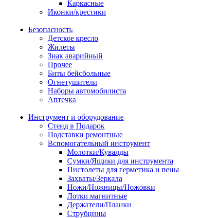
Каркасные
Иконки/крестики
Безопасность
Детское кресло
Жилеты
Знак аварийный
Прочее
Биты бейсбольные
Огнетушители
Наборы автомобилиста
Аптечка
Инструмент и оборудование
Стенд в Подарок
Подставки ремонтные
Вспомогательный инструмент
Молотки/Кувалды
Сумки/Ящики для инструмента
Пистолеты для герметика и пены
Захваты/Зеркала
Ножи/Ножницы/Ножовки
Лотки магнитные
Держатели/Планки
Струбцины