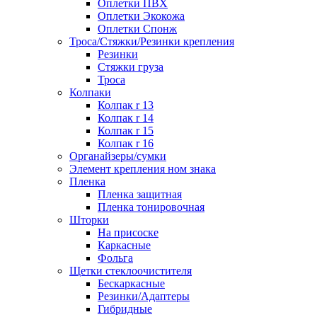
Оплетки ПВХ
Оплетки Экокожа
Оплетки Спонж
Троса/Стяжки/Резинки крепления
Резинки
Стяжки груза
Троса
Колпаки
Колпак r 13
Колпак r 14
Колпак r 15
Колпак r 16
Органайзеры/сумки
Элемент крепления ном знака
Пленка
Пленка защитная
Пленка тонировочная
Шторки
На присоске
Каркасные
Фольга
Щетки стеклоочистителя
Бескаркасные
Резинки/Адаптеры
Гибридные