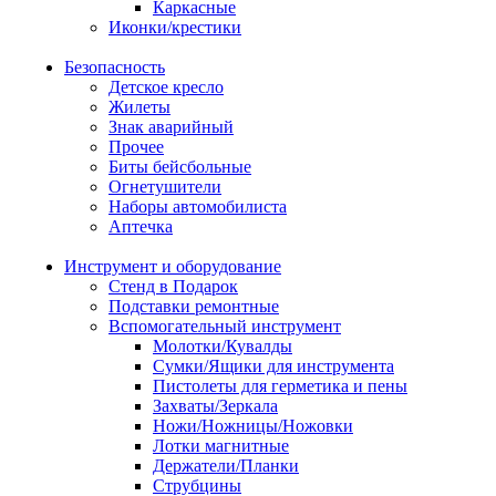
Каркасные
Иконки/крестики
Безопасность
Детское кресло
Жилеты
Знак аварийный
Прочее
Биты бейсбольные
Огнетушители
Наборы автомобилиста
Аптечка
Инструмент и оборудование
Стенд в Подарок
Подставки ремонтные
Вспомогательный инструмент
Молотки/Кувалды
Сумки/Ящики для инструмента
Пистолеты для герметика и пены
Захваты/Зеркала
Ножи/Ножницы/Ножовки
Лотки магнитные
Держатели/Планки
Струбцины