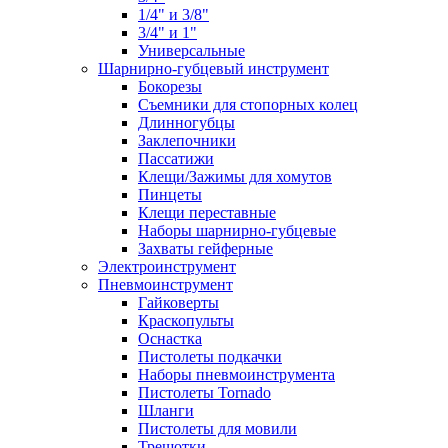
1/4" и 3/8"
3/4" и 1"
Универсальные
Шарнирно-губцевый инструмент
Бокорезы
Съемники для стопорных колец
Длинногубцы
Заклепочники
Пассатижи
Клещи/Зажимы для хомутов
Пинцеты
Клещи переставные
Наборы шарнирно-губцевые
Захваты гейферные
Электроинструмент
Пневмоинструмент
Гайковерты
Краскопульты
Оснастка
Пистолеты подкачки
Наборы пневмоинструмента
Пистолеты Tornado
Шланги
Пистолеты для мовили
Трещотки