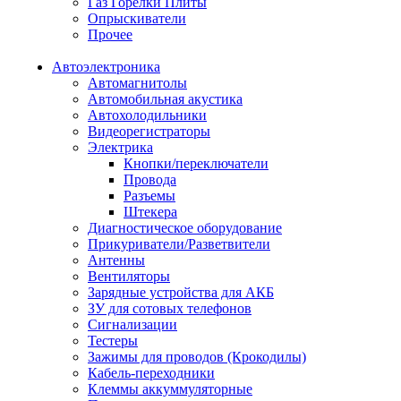
Газ Горелки Плиты
Опрыскиватели
Прочее
Автоэлектроника
Автомагнитолы
Автомобильная акустика
Автохолодильники
Видеорегистраторы
Электрика
Кнопки/переключатели
Провода
Разъемы
Штекера
Диагностическое оборудование
Прикуриватели/Разветвители
Антенны
Вентиляторы
Зарядные устройства для АКБ
ЗУ для сотовых телефонов
Сигнализации
Тестеры
Зажимы для проводов (Крокодилы)
Кабель-переходники
Клеммы аккуммуляторные