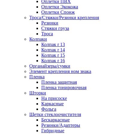
Оплетки ПВХ
Оплетки Экокожа
Оплетки Спонж
Троса/Стяжки/Резинки крепления
Резинки
Стяжки груза
Троса
Колпаки
Колпак r 13
Колпак r 14
Колпак r 15
Колпак r 16
Органайзеры/сумки
Элемент крепления ном знака
Пленка
Пленка защитная
Пленка тонировочная
Шторки
На присоске
Каркасные
Фольга
Щетки стеклоочистителя
Бескаркасные
Резинки/Адаптеры
Гибридные