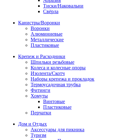
Абразив
Тиски/Наковальни
Свёрла
Канистры/Воронки
Воронки
Алюминиевые
Металлические
Пластиковые
Крепеж и Расходники
Шпильки резьбовые
Колеса и колесные опоры
Изолента/Скотч
Наборы крепежа и прокладок
Термоусадочная трубка
Фитинги
Хомуты
Винтовые
Пластиковые
Перчатки
Дом и Отдых
Аксессуары для пикника
Туризм