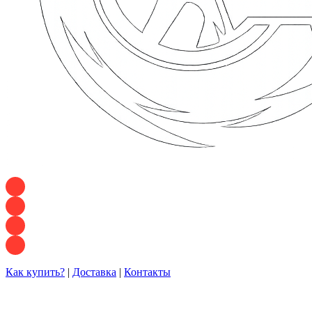
+7 928 120 54 36 — Игорь
+7 928 120 94 83 — Евгения
+7 928 767 21 62 — Алеся
+7 928 121 54 18 — Влад
Как купить?
|
Доставка
|
Контакты