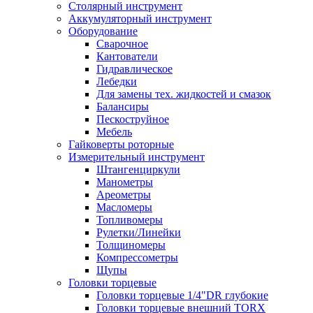
Столярный инструмент
Аккумуляторный инструмент
Оборудование
Сварочное
Кантователи
Гидравлическое
Лебедки
Для замены тех. жидкостей и смазок
Балансиры
Пескоструйное
Мебель
Гайковерты роторные
Измерительный инструмент
Штангенциркули
Манометры
Ареометры
Масломеры
Топливомеры
Рулетки/Линейки
Толщиномеры
Компрессометры
Щупы
Головки торцевые
Головки торцевые 1/4"DR глубокие
Головки торцевые внешний TORX