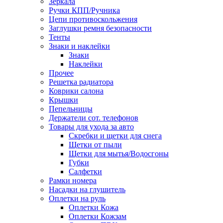
Зеркала
Ручки КПП/Ручника
Цепи противоскольжения
Заглушки ремня безопасности
Тенты
Знаки и наклейки
Знаки
Наклейки
Прочее
Решетка радиатора
Коврики салона
Крышки
Пепельницы
Держатели сот. телефонов
Товары для ухода за авто
Скребки и щетки для снега
Щетки от пыли
Щетки для мытья/Водосгоны
Губки
Салфетки
Рамки номера
Насадки на глушитель
Оплетки на руль
Оплетки Кожа
Оплетки Кожзам