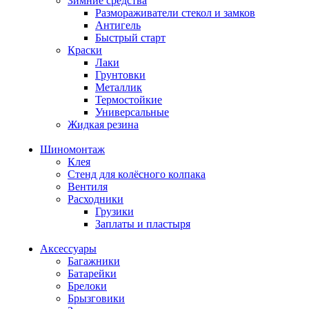
Зимние средства
Размораживатели стекол и замков
Антигель
Быстрый старт
Краски
Лаки
Грунтовки
Металлик
Термостойкие
Универсальные
Жидкая резина
Шиномонтаж
Клея
Стенд для колёсного колпака
Вентиля
Расходники
Грузики
Заплаты и пластыря
Аксессуары
Багажники
Батарейки
Брелоки
Брызговики