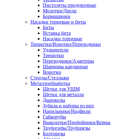
Пистолеты продувочные
Молотки/Дрели
Бормашинки
Насадки торцевые и биты
Биты
Вставка бита
Насадки торцевые
Трещотки/Воротки/Переходники
Удлинители
Трещотки
Переходники/Адаптеры
Шарниры карданные
Воротки
Стенды/Стеллажи
Металлообработка
Щетки для УШМ
Щетки для металла
Дыроколы
Зубила и наборы из них
Напильники/Надфили
Гайкорубы
Выколотки/Пробойники/Керны
Трубогибы/Труборезы
Болторезы