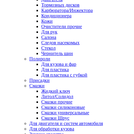
Тормозных дисков
Карбюратора/Инжектора
Кондиционера
Кожи
Очистители прочие
Для рук
Салона
Следов насекомых
Стекол
Чернитель шин
Полироли
Для кузова и фар
Для пластика
Для пластика с губкой
Присадки
Смазки
Жидкий ключ
Литол/Солидол
Смазки прочие
Смазки силиконовые
Смазки универсальные
Смазки Шрус
Для двигателя и систем автомобиля
Для обработки кузова