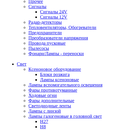
Прочее
Сигналы
Сигналы 24V
Сигналы 12V
Радар-детекторы
Тепловентиляторы, Обогреватели
Предохранители
Преобразователи напряжения
Провода пусковые
Пылесосы
Фонари/Лампы - переноски
Свет
Ксеноновое оборудование
Блоки розжига
Лампы ксеноновые
Лампы вспомогательного освещения
Фары противотуманные
Ходовые огни
Фары дополнительные
Светодиодные ленты
Лампы с линзой
Лампы галогеновые в головной свет
H27
H8