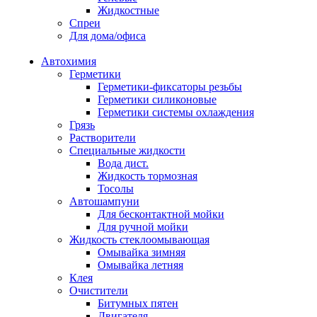
Жидкостные
Спреи
Для дома/офиса
Автохимия
Герметики
Герметики-фиксаторы резьбы
Герметики силиконовые
Герметики системы охлаждения
Грязь
Растворители
Специальные жидкости
Вода дист.
Жидкость тормозная
Тосолы
Автошампуни
Для бесконтактной мойки
Для ручной мойки
Жидкость стеклоомывающая
Омывайка зимняя
Омывайка летняя
Клея
Очистители
Битумных пятен
Двигателя