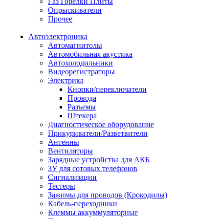
Газ Горелки Плиты
Опрыскиватели
Прочее
Автоэлектроника
Автомагнитолы
Автомобильная акустика
Автохолодильники
Видеорегистраторы
Электрика
Кнопки/переключатели
Провода
Разъемы
Штекера
Диагностическое оборудование
Прикуриватели/Разветвители
Антенны
Вентиляторы
Зарядные устройства для АКБ
ЗУ для сотовых телефонов
Сигнализации
Тестеры
Зажимы для проводов (Крокодилы)
Кабель-переходники
Клеммы аккуммуляторные