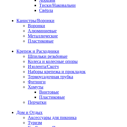
Абразив
Тиски/Наковальни
Свёрла
Канистры/Воронки
Воронки
Алюминиевые
Металлические
Пластиковые
Крепеж и Расходники
Шпильки резьбовые
Колеса и колесные опоры
Изолента/Скотч
Наборы крепежа и прокладок
Термоусадочная трубка
Фитинги
Хомуты
Винтовые
Пластиковые
Перчатки
Дом и Отдых
Аксессуары для пикника
Туризм