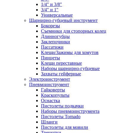
1/4" и 3/8"
3/4" и 1"
Универсальные
Шарнирно-губцевый инструмент
Бокорезы
Съемники для стопорных колец
Длинногубцы
Заклепочники
Пассатижи
Клещи/Зажимы для хомутов
Пинцеты
Клещи переставные
Наборы шарнирно-губцевые
Захваты гейферные
Электроинструмент
Пневмоинструмент
Гайковерты
Краскопульты
Оснастка
Пистолеты подкачки
Наборы пневмоинструмента
Пистолеты Tornado
Шланги
Пистолеты для мовили
Трещотки