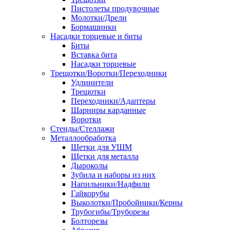
Пистолеты продувочные
Молотки/Дрели
Бормашинки
Насадки торцевые и биты
Биты
Вставка бита
Насадки торцевые
Трещотки/Воротки/Переходники
Удлинители
Трещотки
Переходники/Адаптеры
Шарниры карданные
Воротки
Стенды/Стеллажи
Металлообработка
Щетки для УШМ
Щетки для металла
Дыроколы
Зубила и наборы из них
Напильники/Надфили
Гайкорубы
Выколотки/Пробойники/Керны
Трубогибы/Труборезы
Болторезы