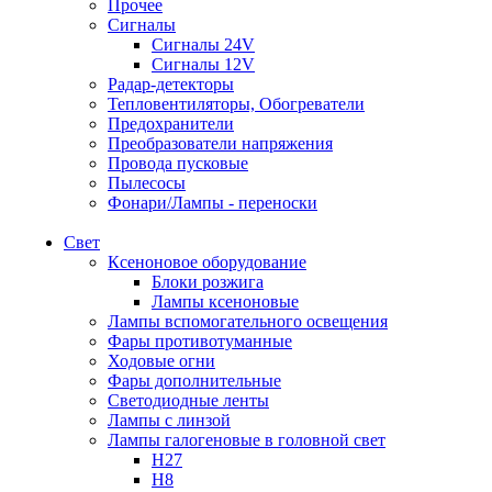
Прочее
Сигналы
Сигналы 24V
Сигналы 12V
Радар-детекторы
Тепловентиляторы, Обогреватели
Предохранители
Преобразователи напряжения
Провода пусковые
Пылесосы
Фонари/Лампы - переноски
Свет
Ксеноновое оборудование
Блоки розжига
Лампы ксеноновые
Лампы вспомогательного освещения
Фары противотуманные
Ходовые огни
Фары дополнительные
Светодиодные ленты
Лампы с линзой
Лампы галогеновые в головной свет
H27
H8