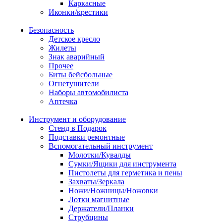
Каркасные
Иконки/крестики
Безопасность
Детское кресло
Жилеты
Знак аварийный
Прочее
Биты бейсбольные
Огнетушители
Наборы автомобилиста
Аптечка
Инструмент и оборудование
Стенд в Подарок
Подставки ремонтные
Вспомогательный инструмент
Молотки/Кувалды
Сумки/Ящики для инструмента
Пистолеты для герметика и пены
Захваты/Зеркала
Ножи/Ножницы/Ножовки
Лотки магнитные
Держатели/Планки
Струбцины