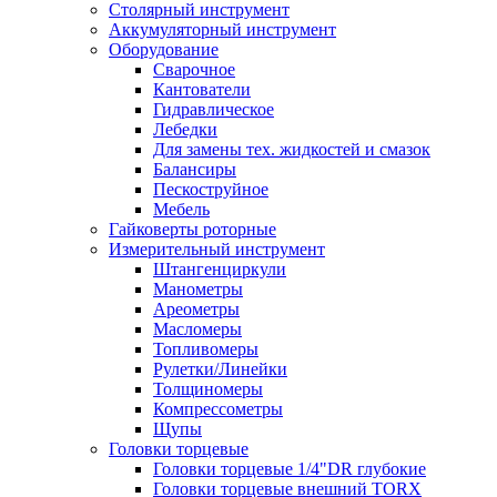
Столярный инструмент
Аккумуляторный инструмент
Оборудование
Сварочное
Кантователи
Гидравлическое
Лебедки
Для замены тех. жидкостей и смазок
Балансиры
Пескоструйное
Мебель
Гайковерты роторные
Измерительный инструмент
Штангенциркули
Манометры
Ареометры
Масломеры
Топливомеры
Рулетки/Линейки
Толщиномеры
Компрессометры
Щупы
Головки торцевые
Головки торцевые 1/4"DR глубокие
Головки торцевые внешний TORX