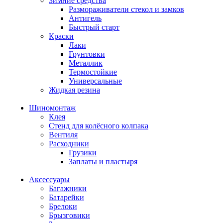
Зимние средства
Размораживатели стекол и замков
Антигель
Быстрый старт
Краски
Лаки
Грунтовки
Металлик
Термостойкие
Универсальные
Жидкая резина
Шиномонтаж
Клея
Стенд для колёсного колпака
Вентиля
Расходники
Грузики
Заплаты и пластыря
Аксессуары
Багажники
Батарейки
Брелоки
Брызговики