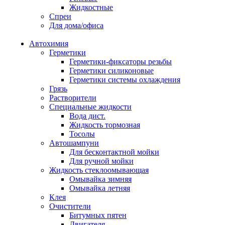
Жидкостные
Спреи
Для дома/офиса
Автохимия
Герметики
Герметики-фиксаторы резьбы
Герметики силиконовые
Герметики системы охлаждения
Грязь
Растворители
Специальные жидкости
Вода дист.
Жидкость тормозная
Тосолы
Автошампуни
Для бесконтактной мойки
Для ручной мойки
Жидкость стеклоомывающая
Омывайка зимняя
Омывайка летняя
Клея
Очистители
Битумных пятен
Двигателя