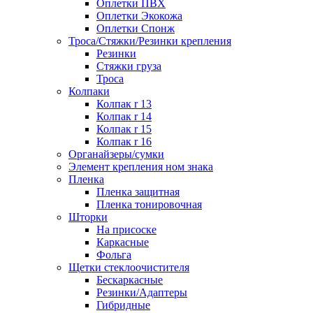
Оплетки ПВХ
Оплетки Экокожа
Оплетки Спонж
Троса/Стяжки/Резинки крепления
Резинки
Стяжки груза
Троса
Колпаки
Колпак r 13
Колпак r 14
Колпак r 15
Колпак r 16
Органайзеры/сумки
Элемент крепления ном знака
Пленка
Пленка защитная
Пленка тонировочная
Шторки
На присоске
Каркасные
Фольга
Щетки стеклоочистителя
Бескаркасные
Резинки/Адаптеры
Гибридные