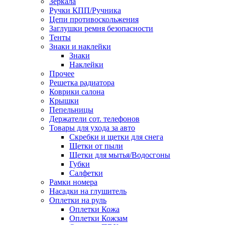
Зеркала
Ручки КПП/Ручника
Цепи противоскольжения
Заглушки ремня безопасности
Тенты
Знаки и наклейки
Знаки
Наклейки
Прочее
Решетка радиатора
Коврики салона
Крышки
Пепельницы
Держатели сот. телефонов
Товары для ухода за авто
Скребки и щетки для снега
Щетки от пыли
Щетки для мытья/Водосгоны
Губки
Салфетки
Рамки номера
Насадки на глушитель
Оплетки на руль
Оплетки Кожа
Оплетки Кожзам