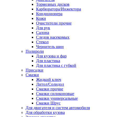
Тормозных дисков
Карбюратора/Инжектора
Кондиционера
Кожи
Очистители прочие
Для рук
Салона
Следов насекомых
Стекол
Чернитель шин
Полироли
Для кузова и фар
Для пластика
Для пластика с губкой
Присадки
Смазки
Жидкий ключ
Литол/Солидол
Смазки прочие
Смазки силиконовые
Смазки универсальные
Смазки Шрус
Для двигателя и систем автомобиля
Для обработки кузова