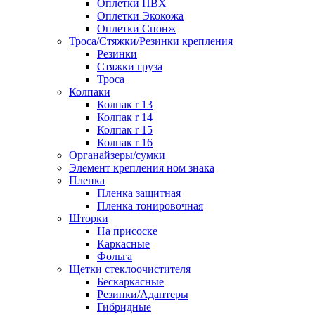
Оплетки ПВХ
Оплетки Экокожа
Оплетки Спонж
Троса/Стяжки/Резинки крепления
Резинки
Стяжки груза
Троса
Колпаки
Колпак r 13
Колпак r 14
Колпак r 15
Колпак r 16
Органайзеры/сумки
Элемент крепления ном знака
Пленка
Пленка защитная
Пленка тонировочная
Шторки
На присоске
Каркасные
Фольга
Щетки стеклоочистителя
Бескаркасные
Резинки/Адаптеры
Гибридные