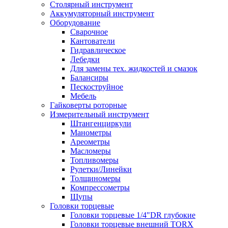
Столярный инструмент
Аккумуляторный инструмент
Оборудование
Сварочное
Кантователи
Гидравлическое
Лебедки
Для замены тех. жидкостей и смазок
Балансиры
Пескоструйное
Мебель
Гайковерты роторные
Измерительный инструмент
Штангенциркули
Манометры
Ареометры
Масломеры
Топливомеры
Рулетки/Линейки
Толщиномеры
Компрессометры
Щупы
Головки торцевые
Головки торцевые 1/4"DR глубокие
Головки торцевые внешний TORX