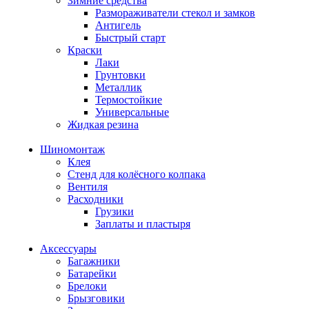
Зимние средства
Размораживатели стекол и замков
Антигель
Быстрый старт
Краски
Лаки
Грунтовки
Металлик
Термостойкие
Универсальные
Жидкая резина
Шиномонтаж
Клея
Стенд для колёсного колпака
Вентиля
Расходники
Грузики
Заплаты и пластыря
Аксессуары
Багажники
Батарейки
Брелоки
Брызговики