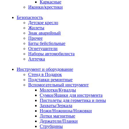
Каркасные
Иконки/крестики
Безопасность
Детское кресло
Жилеты
Знак аварийный
Прочее
Биты бейсбольные
Огнетушители
Наборы автомобилиста
Аптечка
Инструмент и оборудование
Стенд в Подарок
Подставки ремонтные
Вспомогательный инструмент
Молотки/Кувалды
Сумки/Ящики для инструмента
Пистолеты для герметика и пены
Захваты/Зеркала
Ножи/Ножницы/Ножовки
Лотки магнитные
Держатели/Планки
Струбцины