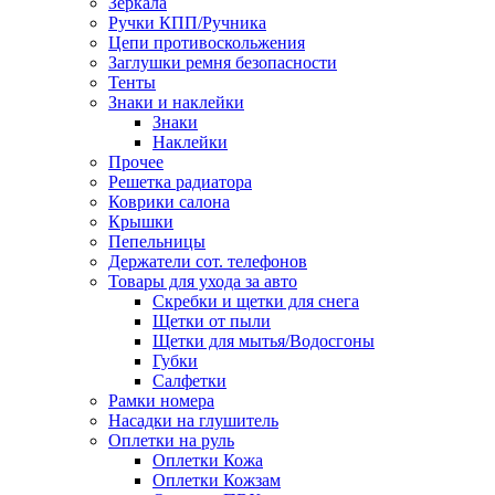
Зеркала
Ручки КПП/Ручника
Цепи противоскольжения
Заглушки ремня безопасности
Тенты
Знаки и наклейки
Знаки
Наклейки
Прочее
Решетка радиатора
Коврики салона
Крышки
Пепельницы
Держатели сот. телефонов
Товары для ухода за авто
Скребки и щетки для снега
Щетки от пыли
Щетки для мытья/Водосгоны
Губки
Салфетки
Рамки номера
Насадки на глушитель
Оплетки на руль
Оплетки Кожа
Оплетки Кожзам