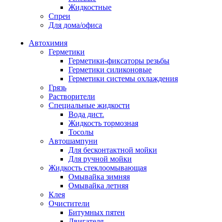
Жидкостные
Спреи
Для дома/офиса
Автохимия
Герметики
Герметики-фиксаторы резьбы
Герметики силиконовые
Герметики системы охлаждения
Грязь
Растворители
Специальные жидкости
Вода дист.
Жидкость тормозная
Тосолы
Автошампуни
Для бесконтактной мойки
Для ручной мойки
Жидкость стеклоомывающая
Омывайка зимняя
Омывайка летняя
Клея
Очистители
Битумных пятен
Двигателя