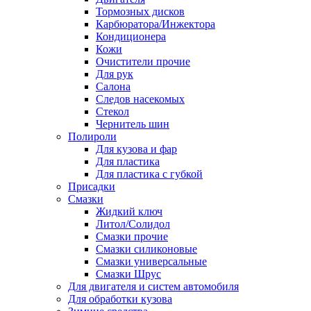
Тормозных дисков
Карбюратора/Инжектора
Кондиционера
Кожи
Очистители прочие
Для рук
Салона
Следов насекомых
Стекол
Чернитель шин
Полироли
Для кузова и фар
Для пластика
Для пластика с губкой
Присадки
Смазки
Жидкий ключ
Литол/Солидол
Смазки прочие
Смазки силиконовые
Смазки универсальные
Смазки Шрус
Для двигателя и систем автомобиля
Для обработки кузова