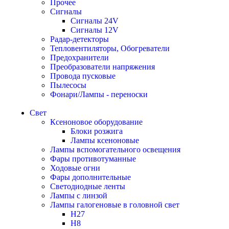
Прочее
Сигналы
Сигналы 24V
Сигналы 12V
Радар-детекторы
Тепловентиляторы, Обогреватели
Предохранители
Преобразователи напряжения
Провода пусковые
Пылесосы
Фонари/Лампы - переноски
Свет
Ксеноновое оборудование
Блоки розжига
Лампы ксеноновые
Лампы вспомогательного освещения
Фары противотуманные
Ходовые огни
Фары дополнительные
Светодиодные ленты
Лампы с линзой
Лампы галогеновые в головной свет
H27
H8