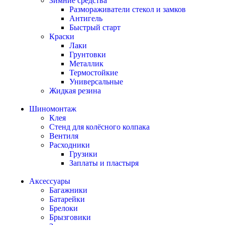
Зимние средства
Размораживатели стекол и замков
Антигель
Быстрый старт
Краски
Лаки
Грунтовки
Металлик
Термостойкие
Универсальные
Жидкая резина
Шиномонтаж
Клея
Стенд для колёсного колпака
Вентиля
Расходники
Грузики
Заплаты и пластыря
Аксессуары
Багажники
Батарейки
Брелоки
Брызговики