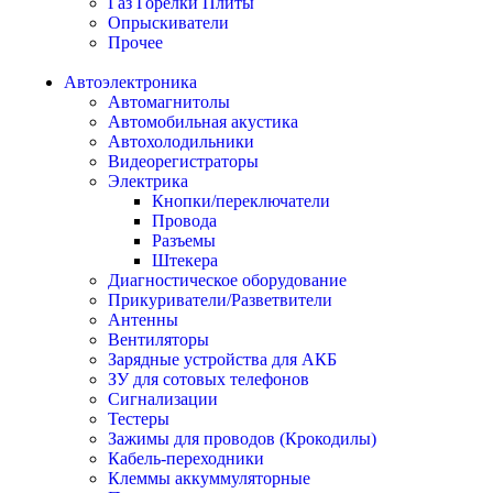
Газ Горелки Плиты
Опрыскиватели
Прочее
Автоэлектроника
Автомагнитолы
Автомобильная акустика
Автохолодильники
Видеорегистраторы
Электрика
Кнопки/переключатели
Провода
Разъемы
Штекера
Диагностическое оборудование
Прикуриватели/Разветвители
Антенны
Вентиляторы
Зарядные устройства для АКБ
ЗУ для сотовых телефонов
Сигнализации
Тестеры
Зажимы для проводов (Крокодилы)
Кабель-переходники
Клеммы аккуммуляторные