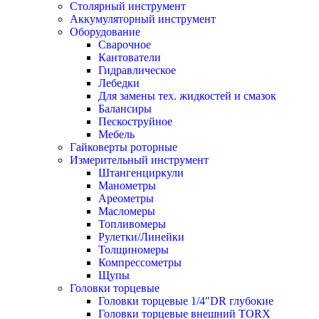
Столярный инструмент
Аккумуляторный инструмент
Оборудование
Сварочное
Кантователи
Гидравлическое
Лебедки
Для замены тех. жидкостей и смазок
Балансиры
Пескоструйное
Мебель
Гайковерты роторные
Измерительный инструмент
Штангенциркули
Манометры
Ареометры
Масломеры
Топливомеры
Рулетки/Линейки
Толщиномеры
Компрессометры
Щупы
Головки торцевые
Головки торцевые 1/4"DR глубокие
Головки торцевые внешний TORX