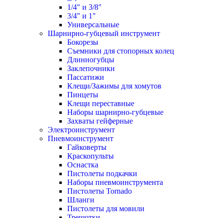
1/4" и 3/8"
3/4" и 1"
Универсальные
Шарнирно-губцевый инструмент
Бокорезы
Съемники для стопорных колец
Длинногубцы
Заклепочники
Пассатижи
Клещи/Зажимы для хомутов
Пинцеты
Клещи переставные
Наборы шарнирно-губцевые
Захваты гейферные
Электроинструмент
Пневмоинструмент
Гайковерты
Краскопульты
Оснастка
Пистолеты подкачки
Наборы пневмоинструмента
Пистолеты Tornado
Шланги
Пистолеты для мовили
Трещотки