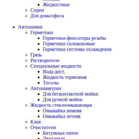
Жидкостные
Спреи
Для дома/офиса
Автохимия
Герметики
Герметики-фиксаторы резьбы
Герметики силиконовые
Герметики системы охлаждения
Грязь
Растворители
Специальные жидкости
Вода дист.
Жидкость тормозная
Тосолы
Автошампуни
Для бесконтактной мойки
Для ручной мойки
Жидкость стеклоомывающая
Омывайка зимняя
Омывайка летняя
Клея
Очистители
Битумных пятен
Двигателя