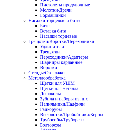
Пистолеты продувочные
Молотки/Дрели
Бормашинки
Насадки торцевые и биты
Биты
Вставка бита
Насадки торцевые
Трещотки/Воротки/Переходники
Удлинители
Трещотки
Переходники/Адаптеры
Шарниры карданные
Воротки
Стенды/Стеллажи
Металлообработка
Щетки для УШМ
Щетки для металла
Дыроколы
Зубила и наборы из них
Напильники/Надфили
Гайкорубы
Выколотки/Пробойники/Керны
Трубогибы/Труборезы
Болторезы