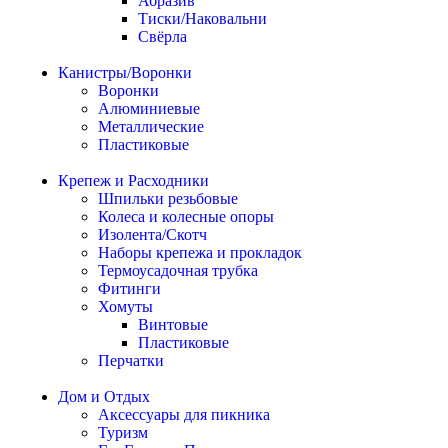
Абразив
Тиски/Наковальни
Свёрла
Канистры/Воронки
Воронки
Алюминиевые
Металлические
Пластиковые
Крепеж и Расходники
Шпильки резьбовые
Колеса и колесные опоры
Изолента/Скотч
Наборы крепежа и прокладок
Термоусадочная трубка
Фитинги
Хомуты
Винтовые
Пластиковые
Перчатки
Дом и Отдых
Аксессуары для пикника
Туризм