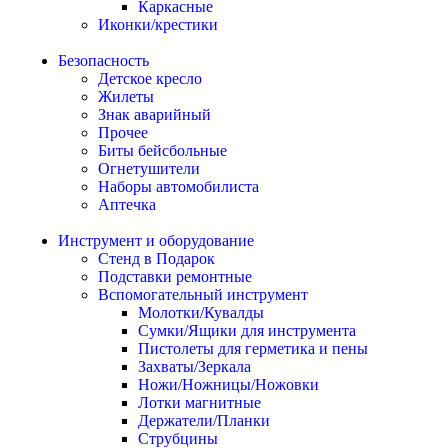
Каркасные
Иконки/крестики
Безопасность
Детское кресло
Жилеты
Знак аварийный
Прочее
Биты бейсбольные
Огнетушители
Наборы автомобилиста
Аптечка
Инструмент и оборудование
Стенд в Подарок
Подставки ремонтные
Вспомогательный инструмент
Молотки/Кувалды
Сумки/Ящики для инструмента
Пистолеты для герметика и пены
Захваты/Зеркала
Ножи/Ножницы/Ножовки
Лотки магнитные
Держатели/Планки
Струбцины