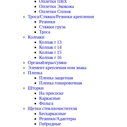
Оплетки ПВХ
Оплетки Экокожа
Оплетки Спонж
Троса/Стяжки/Резинки крепления
Резинки
Стяжки груза
Троса
Колпаки
Колпак r 13
Колпак r 14
Колпак r 15
Колпак r 16
Органайзеры/сумки
Элемент крепления ном знака
Пленка
Пленка защитная
Пленка тонировочная
Шторки
На присоске
Каркасные
Фольга
Щетки стеклоочистителя
Бескаркасные
Резинки/Адаптеры
Гибридные