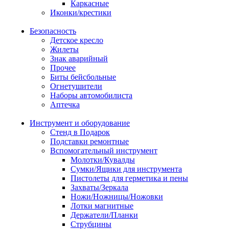
Каркасные
Иконки/крестики
Безопасность
Детское кресло
Жилеты
Знак аварийный
Прочее
Биты бейсбольные
Огнетушители
Наборы автомобилиста
Аптечка
Инструмент и оборудование
Стенд в Подарок
Подставки ремонтные
Вспомогательный инструмент
Молотки/Кувалды
Сумки/Ящики для инструмента
Пистолеты для герметика и пены
Захваты/Зеркала
Ножи/Ножницы/Ножовки
Лотки магнитные
Держатели/Планки
Струбцины