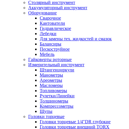
Столярный инструмент
Аккумуляторный инструмент
Оборудование
Сварочное
Кантователи
Гидравлическое
Лебедки
Для замены тех. жидкостей и смазок
Балансиры
Пескоструйное
Мебель
Гайковерты роторные
Измерительный инструмент
Штангенциркули
Манометры
Ареометры
Масломеры
Топливомеры
Рулетки/Линейки
Толщиномеры
Компрессометры
Щупы
Головки торцевые
Головки торцевые 1/4"DR глубокие
Головки торцевые внешний TORX