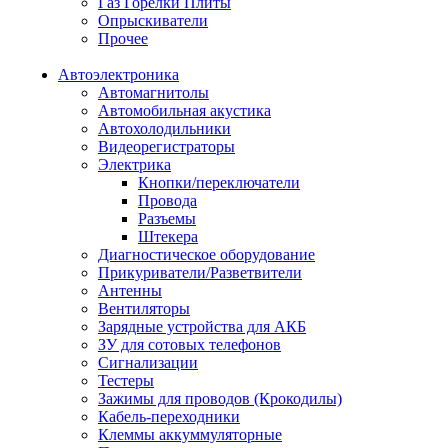
Газ Горелки Плиты
Опрыскиватели
Прочее
Автоэлектроника
Автомагнитолы
Автомобильная акустика
Автохолодильники
Видеорегистраторы
Электрика
Кнопки/переключатели
Провода
Разъемы
Штекера
Диагностическое оборудование
Прикуриватели/Разветвители
Антенны
Вентиляторы
Зарядные устройства для АКБ
ЗУ для сотовых телефонов
Сигнализации
Тестеры
Зажимы для проводов (Крокодилы)
Кабель-переходники
Клеммы аккуммуляторные