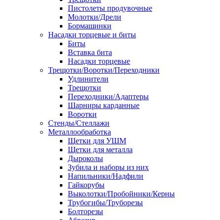
Пистолеты продувочные
Молотки/Дрели
Бормашинки
Насадки торцевые и биты
Биты
Вставка бита
Насадки торцевые
Трещотки/Воротки/Переходники
Удлинители
Трещотки
Переходники/Адаптеры
Шарниры карданные
Воротки
Стенды/Стеллажи
Металлообработка
Щетки для УШМ
Щетки для металла
Дыроколы
Зубила и наборы из них
Напильники/Надфили
Гайкорубы
Выколотки/Пробойники/Керны
Трубогибы/Труборезы
Болторезы