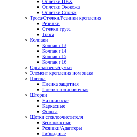
Оплетки ПВХ
Оплетки Экокожа
Оплетки Спонж
Троса/Стяжки/Резинки крепления
Резинки
Стяжки груза
Троса
Колпаки
Колпак r 13
Колпак r 14
Колпак r 15
Колпак r 16
Органайзеры/сумки
Элемент крепления ном знака
Пленка
Пленка защитная
Пленка тонировочная
Шторки
На присоске
Каркасные
Фольга
Щетки стеклоочистителя
Бескаркасные
Резинки/Адаптеры
Гибридные