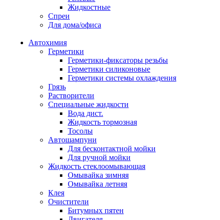
Жидкостные
Спреи
Для дома/офиса
Автохимия
Герметики
Герметики-фиксаторы резьбы
Герметики силиконовые
Герметики системы охлаждения
Грязь
Растворители
Специальные жидкости
Вода дист.
Жидкость тормозная
Тосолы
Автошампуни
Для бесконтактной мойки
Для ручной мойки
Жидкость стеклоомывающая
Омывайка зимняя
Омывайка летняя
Клея
Очистители
Битумных пятен
Двигателя