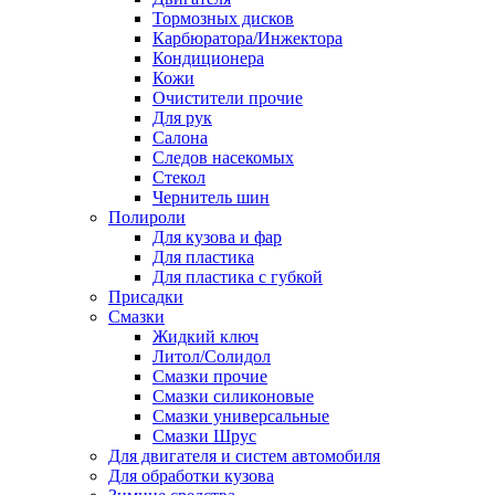
Тормозных дисков
Карбюратора/Инжектора
Кондиционера
Кожи
Очистители прочие
Для рук
Салона
Следов насекомых
Стекол
Чернитель шин
Полироли
Для кузова и фар
Для пластика
Для пластика с губкой
Присадки
Смазки
Жидкий ключ
Литол/Солидол
Смазки прочие
Смазки силиконовые
Смазки универсальные
Смазки Шрус
Для двигателя и систем автомобиля
Для обработки кузова