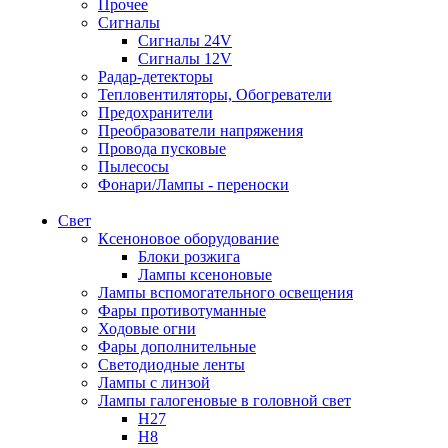
Прочее
Сигналы
Сигналы 24V
Сигналы 12V
Радар-детекторы
Тепловентиляторы, Обогреватели
Предохранители
Преобразователи напряжения
Провода пусковые
Пылесосы
Фонари/Лампы - переноски
Свет
Ксеноновое оборудование
Блоки розжига
Лампы ксеноновые
Лампы вспомогательного освещения
Фары противотуманные
Ходовые огни
Фары дополнительные
Светодиодные ленты
Лампы с линзой
Лампы галогеновые в головной свет
H27
H8