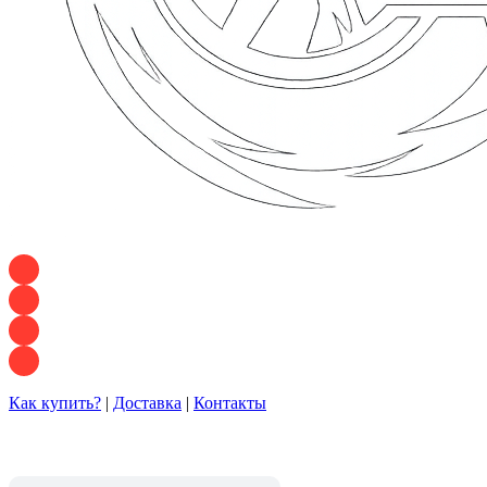
+7 928 120 54 36 — Игорь
+7 928 120 94 83 — Евгения
+7 928 767 21 62 — Алеся
+7 928 121 54 18 — Влад
Как купить?
|
Доставка
|
Контакты