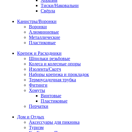
Абразив
Тиски/Наковальни
Свёрла
Канистры/Воронки
Воронки
Алюминиевые
Металлические
Пластиковые
Крепеж и Расходники
Шпильки резьбовые
Колеса и колесные опоры
Изолента/Скотч
Наборы крепежа и прокладок
Термоусадочная трубка
Фитинги
Хомуты
Винтовые
Пластиковые
Перчатки
Дом и Отдых
Аксессуары для пикника
Туризм