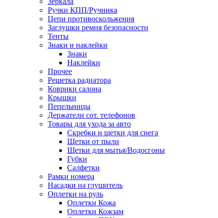
Зеркала
Ручки КПП/Ручника
Цепи противоскольжения
Заглушки ремня безопасности
Тенты
Знаки и наклейки
Знаки
Наклейки
Прочее
Решетка радиатора
Коврики салона
Крышки
Пепельницы
Держатели сот. телефонов
Товары для ухода за авто
Скребки и щетки для снега
Щетки от пыли
Щетки для мытья/Водосгоны
Губки
Салфетки
Рамки номера
Насадки на глушитель
Оплетки на руль
Оплетки Кожа
Оплетки Кожзам