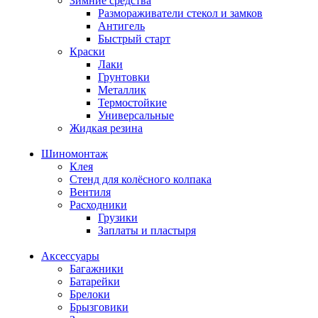
Зимние средства
Размораживатели стекол и замков
Антигель
Быстрый старт
Краски
Лаки
Грунтовки
Металлик
Термостойкие
Универсальные
Жидкая резина
Шиномонтаж
Клея
Стенд для колёсного колпака
Вентиля
Расходники
Грузики
Заплаты и пластыря
Аксессуары
Багажники
Батарейки
Брелоки
Брызговики