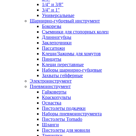
1/4" и 3/8"
3/4" и 1"
Универсальные
Шарнирно-губцевый инструмент
Бокорезы
Съемники для стопорных колец
Длинногубцы
Заклепочники
Пассатижи
Клещи/Зажимы для хомутов
Пинцеты
Клещи переставные
Наборы шарнирно-губцевые
Захваты гейферные
Электроинструмент
Пневмоинструмент
Гайковерты
Краскопульты
Оснастка
Пистолеты подкачки
Наборы пневмоинструмента
Пистолеты Tornado
Шланги
Пистолеты для мовили
Трещотки