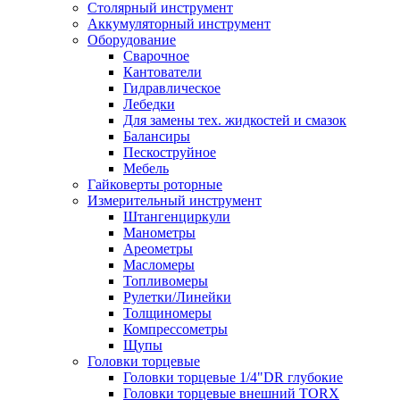
Столярный инструмент
Аккумуляторный инструмент
Оборудование
Сварочное
Кантователи
Гидравлическое
Лебедки
Для замены тех. жидкостей и смазок
Балансиры
Пескоструйное
Мебель
Гайковерты роторные
Измерительный инструмент
Штангенциркули
Манометры
Ареометры
Масломеры
Топливомеры
Рулетки/Линейки
Толщиномеры
Компрессометры
Щупы
Головки торцевые
Головки торцевые 1/4"DR глубокие
Головки торцевые внешний TORX