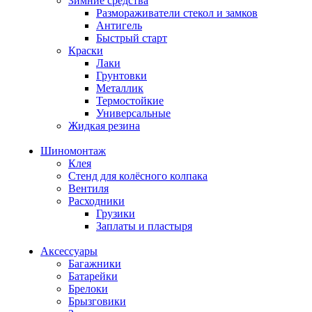
Зимние средства
Размораживатели стекол и замков
Антигель
Быстрый старт
Краски
Лаки
Грунтовки
Металлик
Термостойкие
Универсальные
Жидкая резина
Шиномонтаж
Клея
Стенд для колёсного колпака
Вентиля
Расходники
Грузики
Заплаты и пластыря
Аксессуары
Багажники
Батарейки
Брелоки
Брызговики