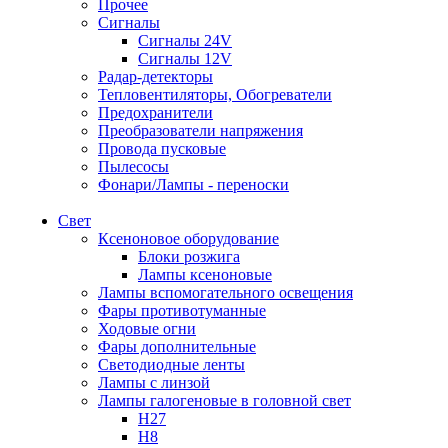
Прочее
Сигналы
Сигналы 24V
Сигналы 12V
Радар-детекторы
Тепловентиляторы, Обогреватели
Предохранители
Преобразователи напряжения
Провода пусковые
Пылесосы
Фонари/Лампы - переноски
Свет
Ксеноновое оборудование
Блоки розжига
Лампы ксеноновые
Лампы вспомогательного освещения
Фары противотуманные
Ходовые огни
Фары дополнительные
Светодиодные ленты
Лампы с линзой
Лампы галогеновые в головной свет
H27
H8