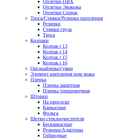
Оплетки ПВХ
Оплетки Экокожа
Оплетки Спонж
Троса/Стяжки/Резинки крепления
Резинки
Стяжки груза
Троса
Колпаки
Колпак r 13
Колпак r 14
Колпак r 15
Колпак r 16
Органайзеры/сумки
Элемент крепления ном знака
Пленка
Пленка защитная
Пленка тонировочная
Шторки
На присоске
Каркасные
Фольга
Щетки стеклоочистителя
Бескаркасные
Резинки/Адаптеры
Гибридные