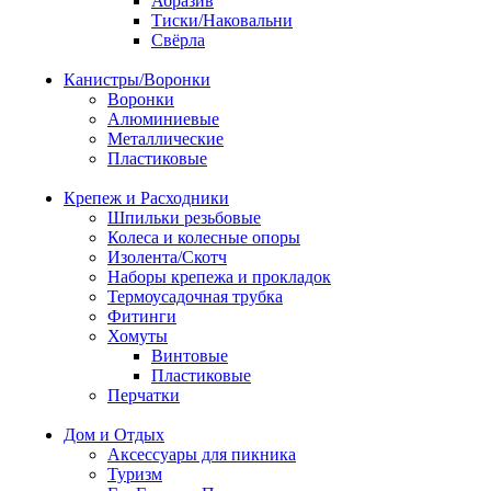
Абразив
Тиски/Наковальни
Свёрла
Канистры/Воронки
Воронки
Алюминиевые
Металлические
Пластиковые
Крепеж и Расходники
Шпильки резьбовые
Колеса и колесные опоры
Изолента/Скотч
Наборы крепежа и прокладок
Термоусадочная трубка
Фитинги
Хомуты
Винтовые
Пластиковые
Перчатки
Дом и Отдых
Аксессуары для пикника
Туризм