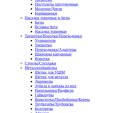
Пистолеты продувочные
Молотки/Дрели
Бормашинки
Насадки торцевые и биты
Биты
Вставка бита
Насадки торцевые
Трещотки/Воротки/Переходники
Удлинители
Трещотки
Переходники/Адаптеры
Шарниры карданные
Воротки
Стенды/Стеллажи
Металлообработка
Щетки для УШМ
Щетки для металла
Дыроколы
Зубила и наборы из них
Напильники/Надфили
Гайкорубы
Выколотки/Пробойники/Керны
Трубогибы/Труборезы
Болторезы