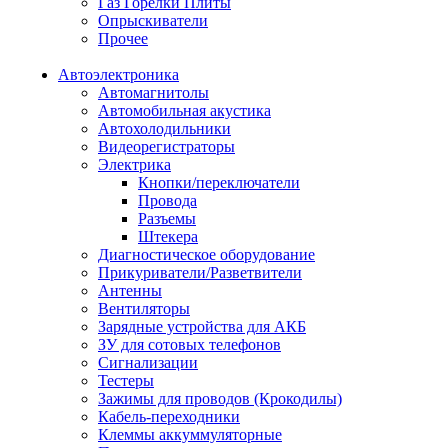
Газ Горелки Плиты
Опрыскиватели
Прочее
Автоэлектроника
Автомагнитолы
Автомобильная акустика
Автохолодильники
Видеорегистраторы
Электрика
Кнопки/переключатели
Провода
Разъемы
Штекера
Диагностическое оборудование
Прикуриватели/Разветвители
Антенны
Вентиляторы
Зарядные устройства для АКБ
ЗУ для сотовых телефонов
Сигнализации
Тестеры
Зажимы для проводов (Крокодилы)
Кабель-переходники
Клеммы аккуммуляторные