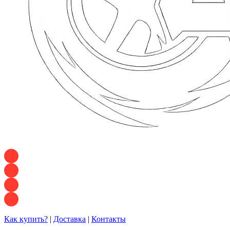
+7 928 120 54 36 — Игорь
+7 928 120 94 83 — Евгения
+7 928 767 21 62 — Алеся
+7 928 121 54 18 — Влад
Как купить?
|
Доставка
|
Контакты