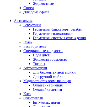
Жидкостные
Спреи
Для дома/офиса
Автохимия
Герметики
Герметики-фиксаторы резьбы
Герметики силиконовые
Герметики системы охлаждения
Грязь
Растворители
Специальные жидкости
Вода дист.
Жидкость тормозная
Тосолы
Автошампуни
Для бесконтактной мойки
Для ручной мойки
Жидкость стеклоомывающая
Омывайка зимняя
Омывайка летняя
Клея
Очистители
Битумных пятен
Двигателя