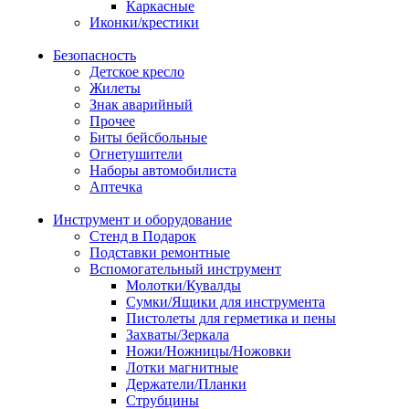
Каркасные
Иконки/крестики
Безопасность
Детское кресло
Жилеты
Знак аварийный
Прочее
Биты бейсбольные
Огнетушители
Наборы автомобилиста
Аптечка
Инструмент и оборудование
Стенд в Подарок
Подставки ремонтные
Вспомогательный инструмент
Молотки/Кувалды
Сумки/Ящики для инструмента
Пистолеты для герметика и пены
Захваты/Зеркала
Ножи/Ножницы/Ножовки
Лотки магнитные
Держатели/Планки
Струбцины