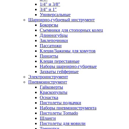
1/4" и 3/8"
3/4" и 1"
Универсальные
Шарнирно-губцевый инструмент
Бокорезы
Съемники для стопорных колец
Длинногубцы
Заклепочники
Пассатижи
Клещи/Зажимы для хомутов
Пинцеты
Клещи переставные
Наборы шарнирно-губцевые
Захваты гейферные
Электроинструмент
Пневмоинструмент
Гайковерты
Краскопульты
Оснастка
Пистолеты подкачки
Наборы пневмоинструмента
Пистолеты Tornado
Шланги
Пистолеты для мовили
Трещотки