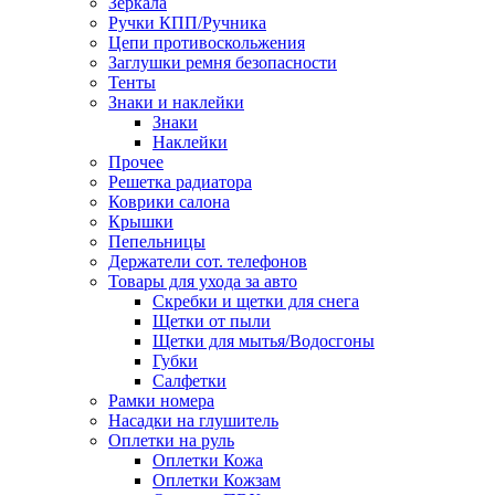
Зеркала
Ручки КПП/Ручника
Цепи противоскольжения
Заглушки ремня безопасности
Тенты
Знаки и наклейки
Знаки
Наклейки
Прочее
Решетка радиатора
Коврики салона
Крышки
Пепельницы
Держатели сот. телефонов
Товары для ухода за авто
Скребки и щетки для снега
Щетки от пыли
Щетки для мытья/Водосгоны
Губки
Салфетки
Рамки номера
Насадки на глушитель
Оплетки на руль
Оплетки Кожа
Оплетки Кожзам