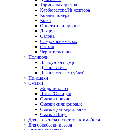
Тормозных дисков
Карбюратора/Инжектора
Кондиционера
Кожи
Очистители прочие
Для рук
Салона
Следов насекомых
Стекол
Чернитель шин
Полироли
Для кузова и фар
Для пластика
Для пластика с губкой
Присадки
Смазки
Жидкий ключ
Литол/Солидол
Смазки прочие
Смазки силиконовые
Смазки универсальные
Смазки Шрус
Для двигателя и систем автомобиля
Для обработки кузова