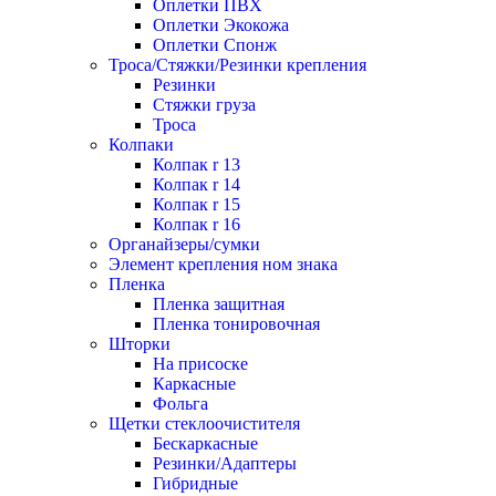
Оплетки ПВХ
Оплетки Экокожа
Оплетки Спонж
Троса/Стяжки/Резинки крепления
Резинки
Стяжки груза
Троса
Колпаки
Колпак r 13
Колпак r 14
Колпак r 15
Колпак r 16
Органайзеры/сумки
Элемент крепления ном знака
Пленка
Пленка защитная
Пленка тонировочная
Шторки
На присоске
Каркасные
Фольга
Щетки стеклоочистителя
Бескаркасные
Резинки/Адаптеры
Гибридные