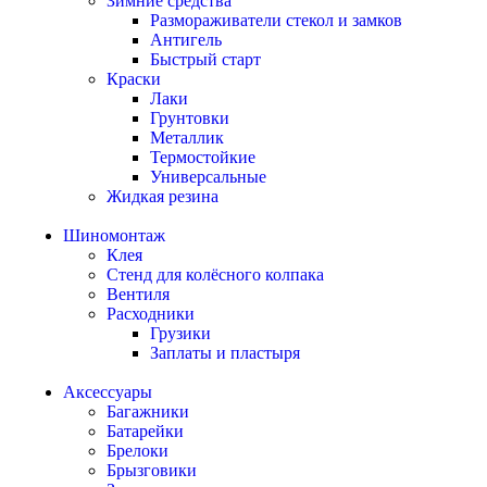
Зимние средства
Размораживатели стекол и замков
Антигель
Быстрый старт
Краски
Лаки
Грунтовки
Металлик
Термостойкие
Универсальные
Жидкая резина
Шиномонтаж
Клея
Стенд для колёсного колпака
Вентиля
Расходники
Грузики
Заплаты и пластыря
Аксессуары
Багажники
Батарейки
Брелоки
Брызговики