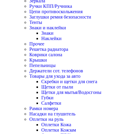
Зеркала
Ручки КПП/Ручника
Цепи противоскольжения
Заглушки ремня безопасности
Тенты
Знаки и наклейки
Знаки
Наклейки
Прочее
Решетка радиатора
Коврики салона
Крышки
Пепельницы
Держатели сот. телефонов
Товары для ухода за авто
Скребки и щетки для снега
Щетки от пыли
Щетки для мытья/Водосгоны
Губки
Салфетки
Рамки номера
Насадки на глушитель
Оплетки на руль
Оплетки Кожа
Оплетки Кожзам