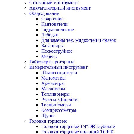
Столярный инструмент
Аккумуляторный инструмент
Оборудование
Сварочное
Кантователи
Гидравлическое
Лебедки
Для замены тех. жидкостей и смазок
Балансиры
Пескоструйное
Мебель
Гайковерты роторные
Измерительный инструмент
Штангенциркули
Манометры
Ареометры
Масломеры
Топливомеры
Рулетки/Линейки
Толщиномеры
Компрессометры
Щупы
Головки торцевые
Головки торцевые 1/4"DR глубокие
Головки торцевые внешний TORX