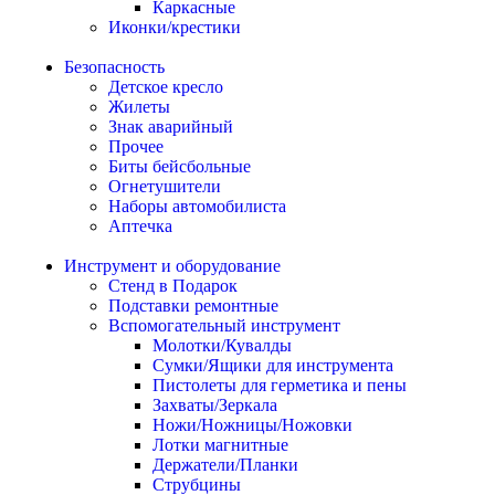
Каркасные
Иконки/крестики
Безопасность
Детское кресло
Жилеты
Знак аварийный
Прочее
Биты бейсбольные
Огнетушители
Наборы автомобилиста
Аптечка
Инструмент и оборудование
Стенд в Подарок
Подставки ремонтные
Вспомогательный инструмент
Молотки/Кувалды
Сумки/Ящики для инструмента
Пистолеты для герметика и пены
Захваты/Зеркала
Ножи/Ножницы/Ножовки
Лотки магнитные
Держатели/Планки
Струбцины