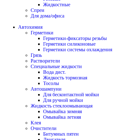
Жидкостные
Спреи
Для дома/офиса
Автохимия
Герметики
Герметики-фиксаторы резьбы
Герметики силиконовые
Герметики системы охлаждения
Грязь
Растворители
Специальные жидкости
Вода дист.
Жидкость тормозная
Тосолы
Автошампуни
Для бесконтактной мойки
Для ручной мойки
Жидкость стеклоомывающая
Омывайка зимняя
Омывайка летняя
Клея
Очистители
Битумных пятен
Двигателя