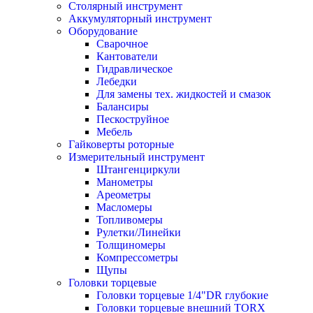
Столярный инструмент
Аккумуляторный инструмент
Оборудование
Сварочное
Кантователи
Гидравлическое
Лебедки
Для замены тех. жидкостей и смазок
Балансиры
Пескоструйное
Мебель
Гайковерты роторные
Измерительный инструмент
Штангенциркули
Манометры
Ареометры
Масломеры
Топливомеры
Рулетки/Линейки
Толщиномеры
Компрессометры
Щупы
Головки торцевые
Головки торцевые 1/4"DR глубокие
Головки торцевые внешний TORX