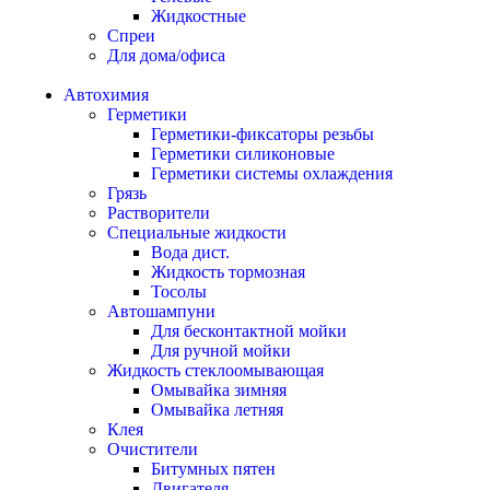
Жидкостные
Спреи
Для дома/офиса
Автохимия
Герметики
Герметики-фиксаторы резьбы
Герметики силиконовые
Герметики системы охлаждения
Грязь
Растворители
Специальные жидкости
Вода дист.
Жидкость тормозная
Тосолы
Автошампуни
Для бесконтактной мойки
Для ручной мойки
Жидкость стеклоомывающая
Омывайка зимняя
Омывайка летняя
Клея
Очистители
Битумных пятен
Двигателя