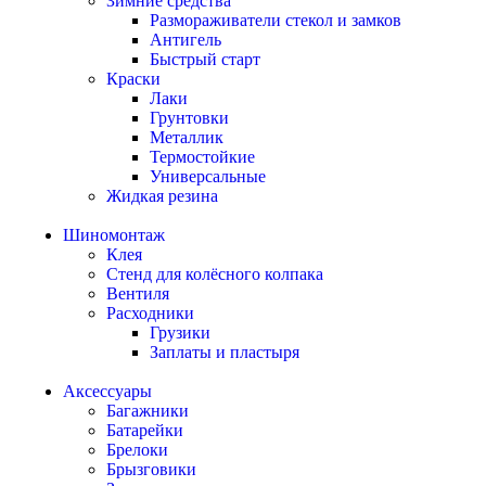
Зимние средства
Размораживатели стекол и замков
Антигель
Быстрый старт
Краски
Лаки
Грунтовки
Металлик
Термостойкие
Универсальные
Жидкая резина
Шиномонтаж
Клея
Стенд для колёсного колпака
Вентиля
Расходники
Грузики
Заплаты и пластыря
Аксессуары
Багажники
Батарейки
Брелоки
Брызговики