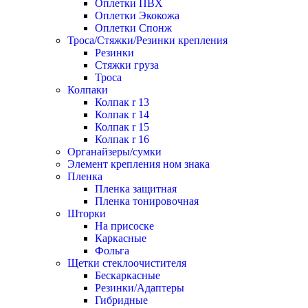
Оплетки ПВХ
Оплетки Экокожа
Оплетки Спонж
Троса/Стяжки/Резинки крепления
Резинки
Стяжки груза
Троса
Колпаки
Колпак r 13
Колпак r 14
Колпак r 15
Колпак r 16
Органайзеры/сумки
Элемент крепления ном знака
Пленка
Пленка защитная
Пленка тонировочная
Шторки
На присоске
Каркасные
Фольга
Щетки стеклоочистителя
Бескаркасные
Резинки/Адаптеры
Гибридные