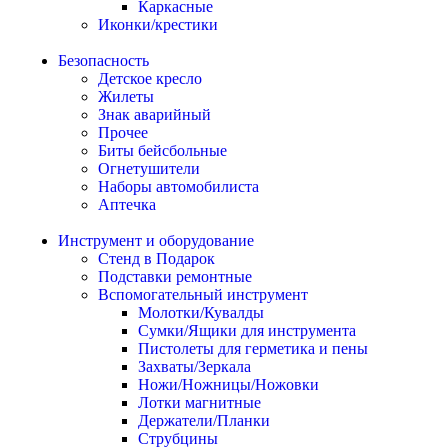
Каркасные
Иконки/крестики
Безопасность
Детское кресло
Жилеты
Знак аварийный
Прочее
Биты бейсбольные
Огнетушители
Наборы автомобилиста
Аптечка
Инструмент и оборудование
Стенд в Подарок
Подставки ремонтные
Вспомогательный инструмент
Молотки/Кувалды
Сумки/Ящики для инструмента
Пистолеты для герметика и пены
Захваты/Зеркала
Ножи/Ножницы/Ножовки
Лотки магнитные
Держатели/Планки
Струбцины