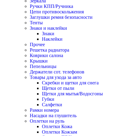
Зеркала
Ручки КПП/Ручника
Цепи противоскольжения
Заглушки ремня безопасности
Тенты
Знаки и наклейки
Знаки
Наклейки
Прочее
Решетка радиатора
Коврики салона
Крышки
Пепельницы
Держатели сот. телефонов
Товары для ухода за авто
Скребки и щетки для снега
Щетки от пыли
Щетки для мытья/Водосгоны
Губки
Салфетки
Рамки номера
Насадки на глушитель
Оплетки на руль
Оплетки Кожа
Оплетки Кожзам