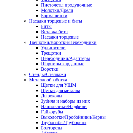
Пистолеты продувочные
Молотки/Дрели
Бормашинки
Насадки торцевые и биты
Биты
Вставка бита
Насадки торцевые
Трещотки/Воротки/Переходники
Удлинители
Трещотки
Переходники/Адаптеры
Шарниры карданные
Воротки
Стенды/Стеллажи
Металлообработка
Щетки для УШМ
Щетки для металла
Дыроколы
Зубила и наборы из них
Напильники/Надфили
Гайкорубы
Выколотки/Пробойники/Керны
Трубогибы/Труборезы
Болторезы