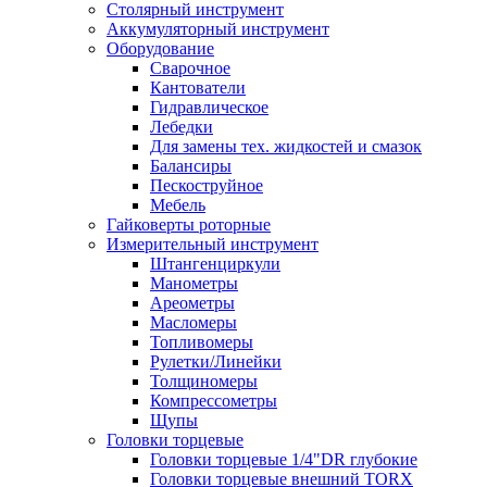
Столярный инструмент
Аккумуляторный инструмент
Оборудование
Сварочное
Кантователи
Гидравлическое
Лебедки
Для замены тех. жидкостей и смазок
Балансиры
Пескоструйное
Мебель
Гайковерты роторные
Измерительный инструмент
Штангенциркули
Манометры
Ареометры
Масломеры
Топливомеры
Рулетки/Линейки
Толщиномеры
Компрессометры
Щупы
Головки торцевые
Головки торцевые 1/4"DR глубокие
Головки торцевые внешний TORX