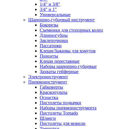
1/4" и 3/8"
3/4" и 1"
Универсальные
Шарнирно-губцевый инструмент
Бокорезы
Съемники для стопорных колец
Длинногубцы
Заклепочники
Пассатижи
Клещи/Зажимы для хомутов
Пинцеты
Клещи переставные
Наборы шарнирно-губцевые
Захваты гейферные
Электроинструмент
Пневмоинструмент
Гайковерты
Краскопульты
Оснастка
Пистолеты подкачки
Наборы пневмоинструмента
Пистолеты Tornado
Шланги
Пистолеты для мовили
Трещотки