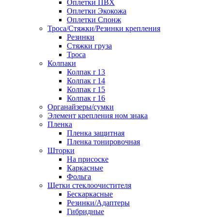
Оплетки ПВХ
Оплетки Экокожа
Оплетки Спонж
Троса/Стяжки/Резинки крепления
Резинки
Стяжки груза
Троса
Колпаки
Колпак r 13
Колпак r 14
Колпак r 15
Колпак r 16
Органайзеры/сумки
Элемент крепления ном знака
Пленка
Пленка защитная
Пленка тонировочная
Шторки
На присоске
Каркасные
Фольга
Щетки стеклоочистителя
Бескаркасные
Резинки/Адаптеры
Гибридные