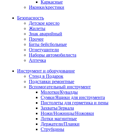
Каркасные
Иконки/крестики
Безопасность
Детское кресло
Жилеты
Знак аварийный
Прочее
Биты бейсбольные
Огнетушители
Наборы автомобилиста
Аптечка
Инструмент и оборудование
Стенд в Подарок
Подставки ремонтные
Вспомогательный инструмент
Молотки/Кувалды
Сумки/Ящики для инструмента
Пистолеты для герметика и пены
Захваты/Зеркала
Ножи/Ножницы/Ножовки
Лотки магнитные
Держатели/Планки
Струбцины