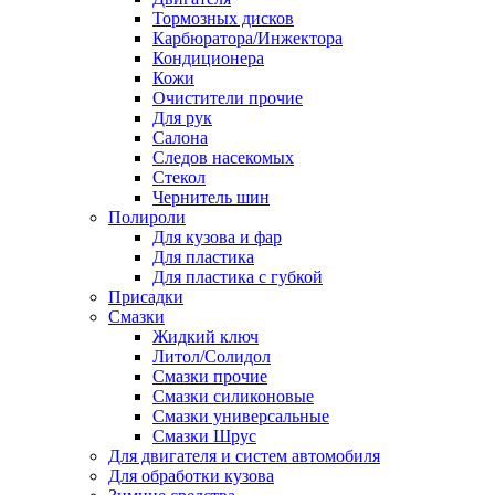
Тормозных дисков
Карбюратора/Инжектора
Кондиционера
Кожи
Очистители прочие
Для рук
Салона
Следов насекомых
Стекол
Чернитель шин
Полироли
Для кузова и фар
Для пластика
Для пластика с губкой
Присадки
Смазки
Жидкий ключ
Литол/Солидол
Смазки прочие
Смазки силиконовые
Смазки универсальные
Смазки Шрус
Для двигателя и систем автомобиля
Для обработки кузова