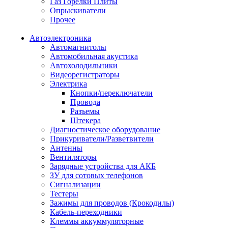
Газ Горелки Плиты
Опрыскиватели
Прочее
Автоэлектроника
Автомагнитолы
Автомобильная акустика
Автохолодильники
Видеорегистраторы
Электрика
Кнопки/переключатели
Провода
Разъемы
Штекера
Диагностическое оборудование
Прикуриватели/Разветвители
Антенны
Вентиляторы
Зарядные устройства для АКБ
ЗУ для сотовых телефонов
Сигнализации
Тестеры
Зажимы для проводов (Крокодилы)
Кабель-переходники
Клеммы аккуммуляторные