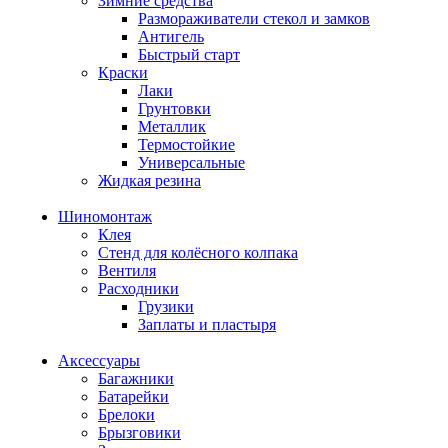
Зимние средства
Размораживатели стекол и замков
Антигель
Быстрый старт
Краски
Лаки
Грунтовки
Металлик
Термостойкие
Универсальные
Жидкая резина
Шиномонтаж
Клея
Стенд для колёсного колпака
Вентиля
Расходники
Грузики
Заплаты и пластыря
Аксессуары
Багажники
Батарейки
Брелоки
Брызговики