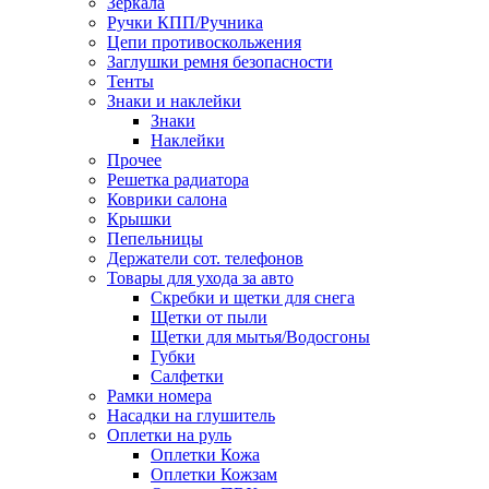
Зеркала
Ручки КПП/Ручника
Цепи противоскольжения
Заглушки ремня безопасности
Тенты
Знаки и наклейки
Знаки
Наклейки
Прочее
Решетка радиатора
Коврики салона
Крышки
Пепельницы
Держатели сот. телефонов
Товары для ухода за авто
Скребки и щетки для снега
Щетки от пыли
Щетки для мытья/Водосгоны
Губки
Салфетки
Рамки номера
Насадки на глушитель
Оплетки на руль
Оплетки Кожа
Оплетки Кожзам