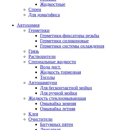
Жидкостные
Спреи
Для дома/офиса
Автохимия
Герметики
Герметики-фиксаторы резьбы
Герметики силиконовые
Герметики системы охлаждения
Грязь
Растворители
Специальные жидкости
Вода дист.
Жидкость тормозная
Тосолы
Автошампуни
Для бесконтактной мойки
Для ручной мойки
Жидкость стеклоомывающая
Омывайка зимняя
Омывайка летняя
Клея
Очистители
Битумных пятен
Двигателя