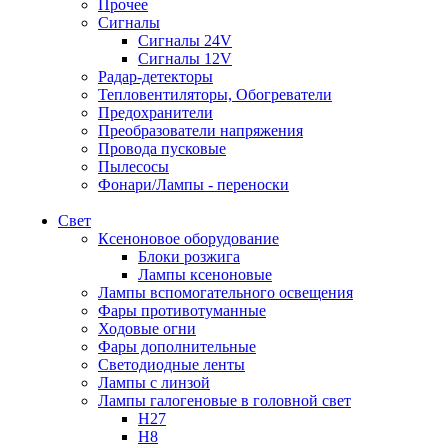
Прочее
Сигналы
Сигналы 24V
Сигналы 12V
Радар-детекторы
Тепловентиляторы, Обогреватели
Предохранители
Преобразователи напряжения
Провода пусковые
Пылесосы
Фонари/Лампы - переноски
Свет
Ксеноновое оборудование
Блоки розжига
Лампы ксеноновые
Лампы вспомогательного освещения
Фары противотуманные
Ходовые огни
Фары дополнительные
Светодиодные ленты
Лампы с линзой
Лампы галогеновые в головной свет
H27
H8