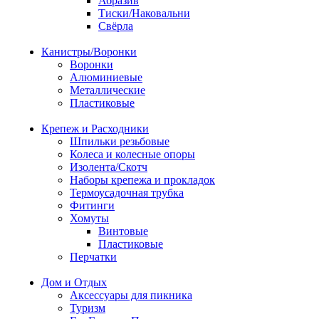
Абразив
Тиски/Наковальни
Свёрла
Канистры/Воронки
Воронки
Алюминиевые
Металлические
Пластиковые
Крепеж и Расходники
Шпильки резьбовые
Колеса и колесные опоры
Изолента/Скотч
Наборы крепежа и прокладок
Термоусадочная трубка
Фитинги
Хомуты
Винтовые
Пластиковые
Перчатки
Дом и Отдых
Аксессуары для пикника
Туризм