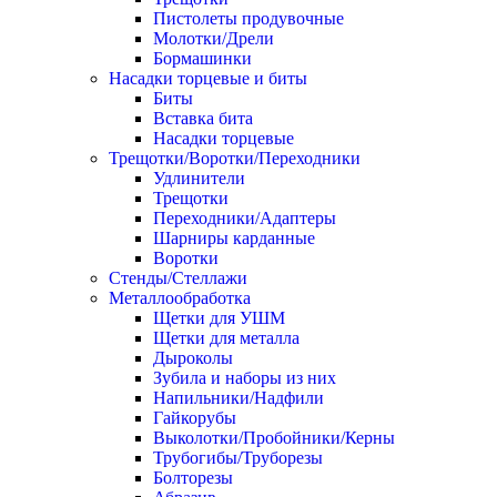
Пистолеты продувочные
Молотки/Дрели
Бормашинки
Насадки торцевые и биты
Биты
Вставка бита
Насадки торцевые
Трещотки/Воротки/Переходники
Удлинители
Трещотки
Переходники/Адаптеры
Шарниры карданные
Воротки
Стенды/Стеллажи
Металлообработка
Щетки для УШМ
Щетки для металла
Дыроколы
Зубила и наборы из них
Напильники/Надфили
Гайкорубы
Выколотки/Пробойники/Керны
Трубогибы/Труборезы
Болторезы