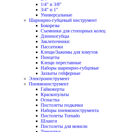
1/4" и 3/8"
3/4" и 1"
Универсальные
Шарнирно-губцевый инструмент
Бокорезы
Съемники для стопорных колец
Длинногубцы
Заклепочники
Пассатижи
Клещи/Зажимы для хомутов
Пинцеты
Клещи переставные
Наборы шарнирно-губцевые
Захваты гейферные
Электроинструмент
Пневмоинструмент
Гайковерты
Краскопульты
Оснастка
Пистолеты подкачки
Наборы пневмоинструмента
Пистолеты Tornado
Шланги
Пистолеты для мовили
Трещотки