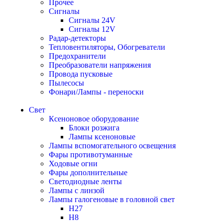
Прочее
Сигналы
Сигналы 24V
Сигналы 12V
Радар-детекторы
Тепловентиляторы, Обогреватели
Предохранители
Преобразователи напряжения
Провода пусковые
Пылесосы
Фонари/Лампы - переноски
Свет
Ксеноновое оборудование
Блоки розжига
Лампы ксеноновые
Лампы вспомогательного освещения
Фары противотуманные
Ходовые огни
Фары дополнительные
Светодиодные ленты
Лампы с линзой
Лампы галогеновые в головной свет
H27
H8