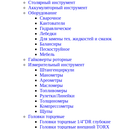
Столярный инструмент
Аккумуляторный инструмент
Оборудование
Сварочное
Кантователи
Гидравлическое
Лебедки
Для замены тех. жидкостей и смазок
Балансиры
Пескоструйное
Мебель
Гайковерты роторные
Измерительный инструмент
Штангенциркули
Манометры
Ареометры
Масломеры
Топливомеры
Рулетки/Линейки
Толщиномеры
Компрессометры
Щупы
Головки торцевые
Головки торцевые 1/4"DR глубокие
Головки торцевые внешний TORX