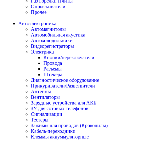
Газ Горелки Плиты
Опрыскиватели
Прочее
Автоэлектроника
Автомагнитолы
Автомобильная акустика
Автохолодильники
Видеорегистраторы
Электрика
Кнопки/переключатели
Провода
Разъемы
Штекера
Диагностическое оборудование
Прикуриватели/Разветвители
Антенны
Вентиляторы
Зарядные устройства для АКБ
ЗУ для сотовых телефонов
Сигнализации
Тестеры
Зажимы для проводов (Крокодилы)
Кабель-переходники
Клеммы аккуммуляторные