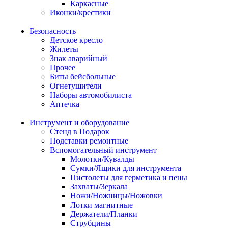
Каркасные
Иконки/крестики
Безопасность
Детское кресло
Жилеты
Знак аварийный
Прочее
Биты бейсбольные
Огнетушители
Наборы автомобилиста
Аптечка
Инструмент и оборудование
Стенд в Подарок
Подставки ремонтные
Вспомогательный инструмент
Молотки/Кувалды
Сумки/Ящики для инструмента
Пистолеты для герметика и пены
Захваты/Зеркала
Ножи/Ножницы/Ножовки
Лотки магнитные
Держатели/Планки
Струбцины