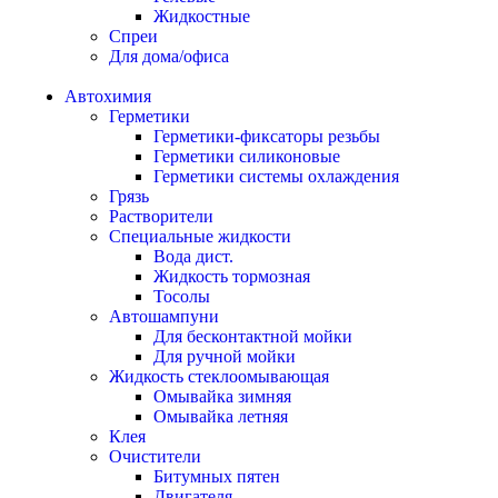
Жидкостные
Спреи
Для дома/офиса
Автохимия
Герметики
Герметики-фиксаторы резьбы
Герметики силиконовые
Герметики системы охлаждения
Грязь
Растворители
Специальные жидкости
Вода дист.
Жидкость тормозная
Тосолы
Автошампуни
Для бесконтактной мойки
Для ручной мойки
Жидкость стеклоомывающая
Омывайка зимняя
Омывайка летняя
Клея
Очистители
Битумных пятен
Двигателя