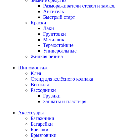
Зимние средства
Размораживатели стекол и замков
Антигель
Быстрый старт
Краски
Лаки
Грунтовки
Металлик
Термостойкие
Универсальные
Жидкая резина
Шиномонтаж
Клея
Стенд для колёсного колпака
Вентиля
Расходники
Грузики
Заплаты и пластыря
Аксессуары
Багажники
Батарейки
Брелоки
Брызговики