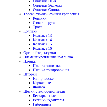
Оплетки ПВХ
Оплетки Экокожа
Оплетки Спонж
Троса/Стяжки/Резинки крепления
Резинки
Стяжки груза
Троса
Колпаки
Колпак r 13
Колпак r 14
Колпак r 15
Колпак r 16
Органайзеры/сумки
Элемент крепления ном знака
Пленка
Пленка защитная
Пленка тонировочная
Шторки
На присоске
Каркасные
Фольга
Щетки стеклоочистителя
Бескаркасные
Резинки/Адаптеры
Гибридные