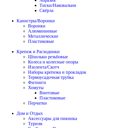
Абразив
Тиски/Наковальни
Свёрла
Канистры/Воронки
Воронки
Алюминиевые
Металлические
Пластиковые
Крепеж и Расходники
Шпильки резьбовые
Колеса и колесные опоры
Изолента/Скотч
Наборы крепежа и прокладок
Термоусадочная трубка
Фитинги
Хомуты
Винтовые
Пластиковые
Перчатки
Дом и Отдых
Аксессуары для пикника
Туризм