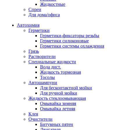
Жидкостные
Спреи
Для дома/офиса
Автохимия
Герметики
Герметики-фиксаторы резьбы
Герметики силиконовые
Герметики системы охлаждения
Грязь
Растворители
Специальные жидкости
Вода дист.
Жидкость тормозная
Тосолы
Автошампуни
Для бесконтактной мойки
Для ручной мойки
Жидкость стеклоомывающая
Омывайка зимняя
Омывайка летняя
Клея
Очистители
Битумных пятен
Двигателя