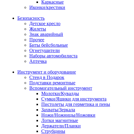
Каркасные
Иконки/крестики
Безопасность
Детское кресло
Жилеты
Знак аварийный
Прочее
Биты бейсбольные
Огнетушители
Наборы автомобилиста
Аптечка
Инструмент и оборудование
Стенд в Подарок
Подставки ремонтные
Вспомогательный инструмент
Молотки/Кувалды
Сумки/Ящики для инструмента
Пистолеты для герметика и пены
Захваты/Зеркала
Ножи/Ножницы/Ножовки
Лотки магнитные
Держатели/Планки
Струбцины