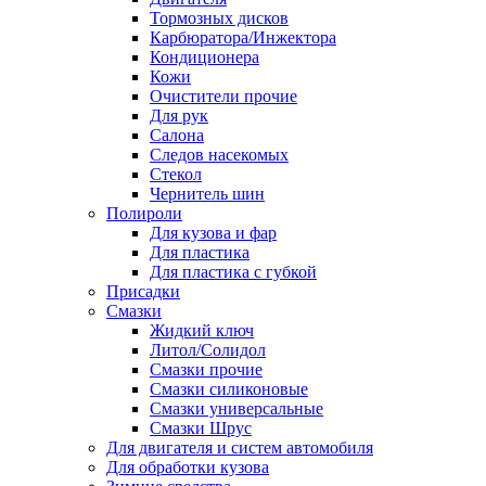
Тормозных дисков
Карбюратора/Инжектора
Кондиционера
Кожи
Очистители прочие
Для рук
Салона
Следов насекомых
Стекол
Чернитель шин
Полироли
Для кузова и фар
Для пластика
Для пластика с губкой
Присадки
Смазки
Жидкий ключ
Литол/Солидол
Смазки прочие
Смазки силиконовые
Смазки универсальные
Смазки Шрус
Для двигателя и систем автомобиля
Для обработки кузова