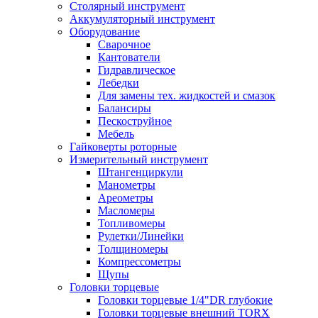
Столярный инструмент
Аккумуляторный инструмент
Оборудование
Сварочное
Кантователи
Гидравлическое
Лебедки
Для замены тех. жидкостей и смазок
Балансиры
Пескоструйное
Мебель
Гайковерты роторные
Измерительный инструмент
Штангенциркули
Манометры
Ареометры
Масломеры
Топливомеры
Рулетки/Линейки
Толщиномеры
Компрессометры
Щупы
Головки торцевые
Головки торцевые 1/4"DR глубокие
Головки торцевые внешний TORX