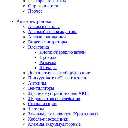
Газ Горелки Плиты
Опрыскиватели
Прочее
Автоэлектроника
Автомагнитолы
Автомобильная акустика
Автохолодильники
Видеорегистраторы
Электрика
Кнопки/переключатели
Провода
Разъемы
Штекера
Диагностическое оборудование
Прикуриватели/Разветвители
Антенны
Вентиляторы
Зарядные устройства для АКБ
ЗУ для сотовых телефонов
Сигнализации
Тестеры
Зажимы для проводов (Крокодилы)
Кабель-переходники
Клеммы аккуммуляторные