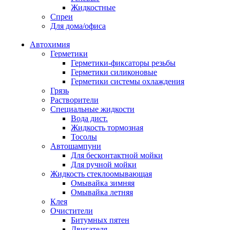
Жидкостные
Спреи
Для дома/офиса
Автохимия
Герметики
Герметики-фиксаторы резьбы
Герметики силиконовые
Герметики системы охлаждения
Грязь
Растворители
Специальные жидкости
Вода дист.
Жидкость тормозная
Тосолы
Автошампуни
Для бесконтактной мойки
Для ручной мойки
Жидкость стеклоомывающая
Омывайка зимняя
Омывайка летняя
Клея
Очистители
Битумных пятен
Двигателя