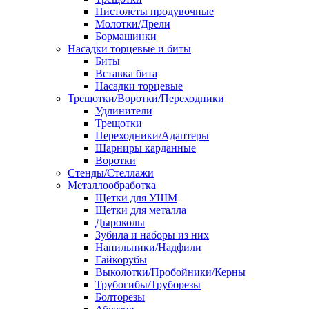
Пистолеты продувочные
Молотки/Дрели
Бормашинки
Насадки торцевые и биты
Биты
Вставка бита
Насадки торцевые
Трещотки/Воротки/Переходники
Удлинители
Трещотки
Переходники/Адаптеры
Шарниры карданные
Воротки
Стенды/Стеллажи
Металлообработка
Щетки для УШМ
Щетки для металла
Дыроколы
Зубила и наборы из них
Напильники/Надфили
Гайкорубы
Выколотки/Пробойники/Керны
Трубогибы/Труборезы
Болторезы