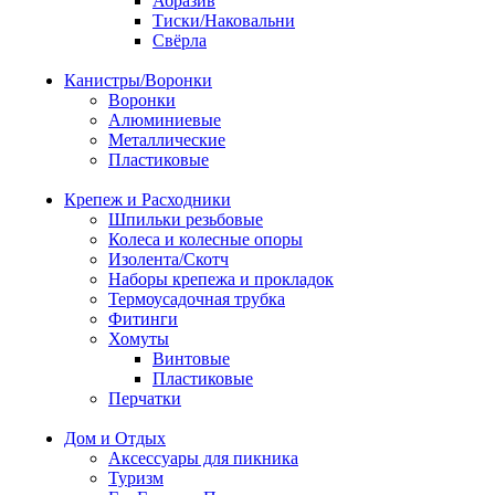
Абразив
Тиски/Наковальни
Свёрла
Канистры/Воронки
Воронки
Алюминиевые
Металлические
Пластиковые
Крепеж и Расходники
Шпильки резьбовые
Колеса и колесные опоры
Изолента/Скотч
Наборы крепежа и прокладок
Термоусадочная трубка
Фитинги
Хомуты
Винтовые
Пластиковые
Перчатки
Дом и Отдых
Аксессуары для пикника
Туризм