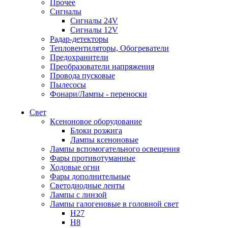
Прочее
Сигналы
Сигналы 24V
Сигналы 12V
Радар-детекторы
Тепловентиляторы, Обогреватели
Предохранители
Преобразователи напряжения
Провода пусковые
Пылесосы
Фонари/Лампы - переноски
Свет
Ксеноновое оборудование
Блоки розжига
Лампы ксеноновые
Лампы вспомогательного освещения
Фары противотуманные
Ходовые огни
Фары дополнительные
Светодиодные ленты
Лампы с линзой
Лампы галогеновые в головной свет
H27
H8