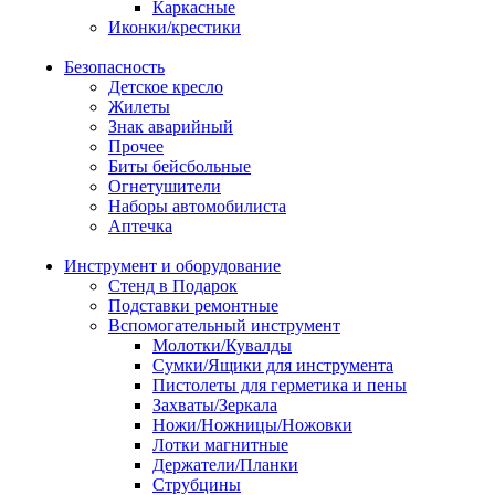
Каркасные
Иконки/крестики
Безопасность
Детское кресло
Жилеты
Знак аварийный
Прочее
Биты бейсбольные
Огнетушители
Наборы автомобилиста
Аптечка
Инструмент и оборудование
Стенд в Подарок
Подставки ремонтные
Вспомогательный инструмент
Молотки/Кувалды
Сумки/Ящики для инструмента
Пистолеты для герметика и пены
Захваты/Зеркала
Ножи/Ножницы/Ножовки
Лотки магнитные
Держатели/Планки
Струбцины