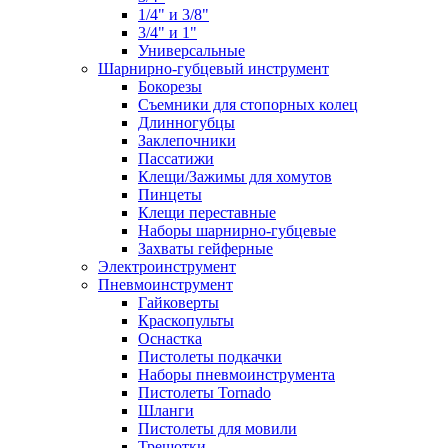
1/4" и 3/8"
3/4" и 1"
Универсальные
Шарнирно-губцевый инструмент
Бокорезы
Съемники для стопорных колец
Длинногубцы
Заклепочники
Пассатижи
Клещи/Зажимы для хомутов
Пинцеты
Клещи переставные
Наборы шарнирно-губцевые
Захваты гейферные
Электроинструмент
Пневмоинструмент
Гайковерты
Краскопульты
Оснастка
Пистолеты подкачки
Наборы пневмоинструмента
Пистолеты Tornado
Шланги
Пистолеты для мовили
Трещотки