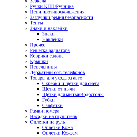
Зеркала
Ручки КПП/Ручника
Цепи противоскольжения
Заглушки ремня безопасности
Тенты
Знаки и наклейки
Знаки
Наклейки
Прочее
Решетка радиатора
Коврики салона
Крышки
Пепельницы
Держатели сот. телефонов
Товары для ухода за авто
Скребки и щетки для снега
Щетки от пыли
Щетки для мытья/Водосгоны
Губки
Салфетки
Рамки номера
Насадки на глушитель
Оплетки на руль
Оплетки Кожа
Оплетки Кожзам