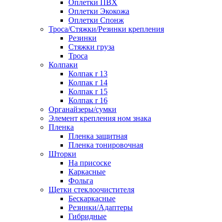
Оплетки ПВХ
Оплетки Экокожа
Оплетки Спонж
Троса/Стяжки/Резинки крепления
Резинки
Стяжки груза
Троса
Колпаки
Колпак r 13
Колпак r 14
Колпак r 15
Колпак r 16
Органайзеры/сумки
Элемент крепления ном знака
Пленка
Пленка защитная
Пленка тонировочная
Шторки
На присоске
Каркасные
Фольга
Щетки стеклоочистителя
Бескаркасные
Резинки/Адаптеры
Гибридные