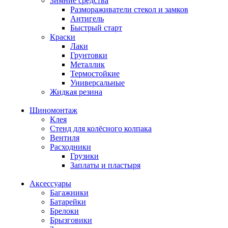
Зимние средства
Размораживатели стекол и замков
Антигель
Быстрый старт
Краски
Лаки
Грунтовки
Металлик
Термостойкие
Универсальные
Жидкая резина
Шиномонтаж
Клея
Стенд для колёсного колпака
Вентиля
Расходники
Грузики
Заплаты и пластыря
Аксессуары
Багажники
Батарейки
Брелоки
Брызговики