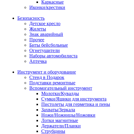
Каркасные
Иконки/крестики
Безопасность
Детское кресло
Жилеты
Знак аварийный
Прочее
Биты бейсбольные
Огнетушители
Наборы автомобилиста
Аптечка
Инструмент и оборудование
Стенд в Подарок
Подставки ремонтные
Вспомогательный инструмент
Молотки/Кувалды
Сумки/Ящики для инструмента
Пистолеты для герметика и пены
Захваты/Зеркала
Ножи/Ножницы/Ножовки
Лотки магнитные
Держатели/Планки
Струбцины