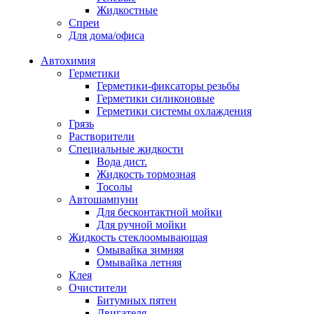
Жидкостные
Спреи
Для дома/офиса
Автохимия
Герметики
Герметики-фиксаторы резьбы
Герметики силиконовые
Герметики системы охлаждения
Грязь
Растворители
Специальные жидкости
Вода дист.
Жидкость тормозная
Тосолы
Автошампуни
Для бесконтактной мойки
Для ручной мойки
Жидкость стеклоомывающая
Омывайка зимняя
Омывайка летняя
Клея
Очистители
Битумных пятен
Двигателя