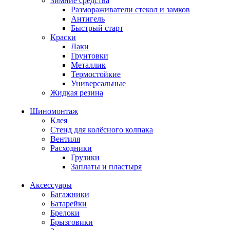
Зимние средства
Размораживатели стекол и замков
Антигель
Быстрый старт
Краски
Лаки
Грунтовки
Металлик
Термостойкие
Универсальные
Жидкая резина
Шиномонтаж
Клея
Стенд для колёсного колпака
Вентиля
Расходники
Грузики
Заплаты и пластыря
Аксессуары
Багажники
Батарейки
Брелоки
Брызговики