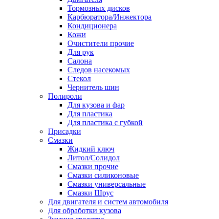
Тормозных дисков
Карбюратора/Инжектора
Кондиционера
Кожи
Очистители прочие
Для рук
Салона
Следов насекомых
Стекол
Чернитель шин
Полироли
Для кузова и фар
Для пластика
Для пластика с губкой
Присадки
Смазки
Жидкий ключ
Литол/Солидол
Смазки прочие
Смазки силиконовые
Смазки универсальные
Смазки Шрус
Для двигателя и систем автомобиля
Для обработки кузова