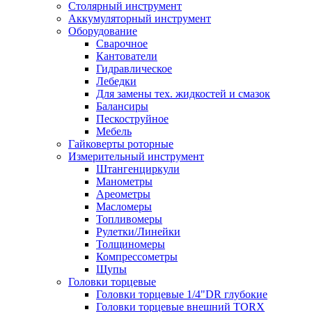
Столярный инструмент
Аккумуляторный инструмент
Оборудование
Сварочное
Кантователи
Гидравлическое
Лебедки
Для замены тех. жидкостей и смазок
Балансиры
Пескоструйное
Мебель
Гайковерты роторные
Измерительный инструмент
Штангенциркули
Манометры
Ареометры
Масломеры
Топливомеры
Рулетки/Линейки
Толщиномеры
Компрессометры
Щупы
Головки торцевые
Головки торцевые 1/4"DR глубокие
Головки торцевые внешний TORX