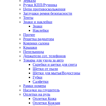
Зеркала
Ручки КПП/Ручника
Цепи противоскольжения
Заглушки ремня безопасности
Тенты
Знаки и наклейки
Знаки
Наклейки
Прочее
Решетка радиатора
Коврики салона
Крышки
Пепельницы
Держатели сот. телефонов
Товары для ухода за авто
Скребки и щетки для снега
Щетки от пыли
Щетки для мытья/Водосгоны
Губки
Салфетки
Рамки номера
Насадки на глушитель
Оплетки на руль
Оплетки Кожа
Оплетки Кожзам