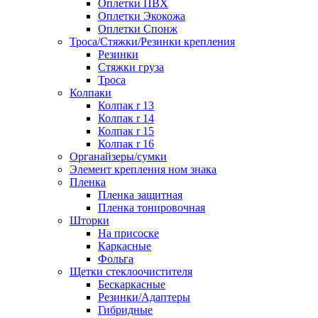
Оплетки ПВХ
Оплетки Экокожа
Оплетки Спонж
Троса/Стяжки/Резинки крепления
Резинки
Стяжки груза
Троса
Колпаки
Колпак r 13
Колпак r 14
Колпак r 15
Колпак r 16
Органайзеры/сумки
Элемент крепления ном знака
Пленка
Пленка защитная
Пленка тонировочная
Шторки
На присоске
Каркасные
Фольга
Щетки стеклоочистителя
Бескаркасные
Резинки/Адаптеры
Гибридные