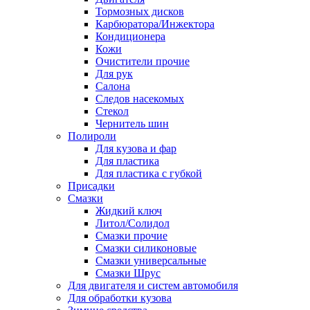
Тормозных дисков
Карбюратора/Инжектора
Кондиционера
Кожи
Очистители прочие
Для рук
Салона
Следов насекомых
Стекол
Чернитель шин
Полироли
Для кузова и фар
Для пластика
Для пластика с губкой
Присадки
Смазки
Жидкий ключ
Литол/Солидол
Смазки прочие
Смазки силиконовые
Смазки универсальные
Смазки Шрус
Для двигателя и систем автомобиля
Для обработки кузова