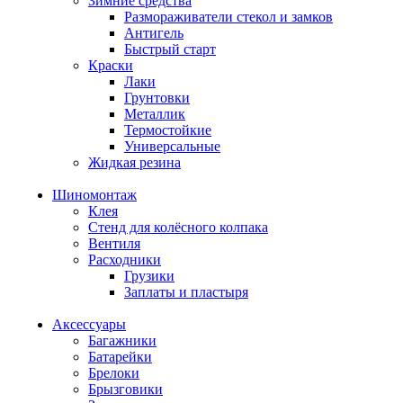
Зимние средства
Размораживатели стекол и замков
Антигель
Быстрый старт
Краски
Лаки
Грунтовки
Металлик
Термостойкие
Универсальные
Жидкая резина
Шиномонтаж
Клея
Стенд для колёсного колпака
Вентиля
Расходники
Грузики
Заплаты и пластыря
Аксессуары
Багажники
Батарейки
Брелоки
Брызговики