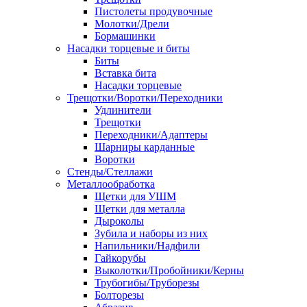
Пистолеты продувочные
Молотки/Дрели
Бормашинки
Насадки торцевые и биты
Биты
Вставка бита
Насадки торцевые
Трещотки/Воротки/Переходники
Удлинители
Трещотки
Переходники/Адаптеры
Шарниры карданные
Воротки
Стенды/Стеллажи
Металлообработка
Щетки для УШМ
Щетки для металла
Дыроколы
Зубила и наборы из них
Напильники/Надфили
Гайкорубы
Выколотки/Пробойники/Керны
Трубогибы/Труборезы
Болторезы