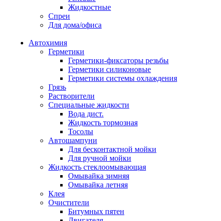
Жидкостные
Спреи
Для дома/офиса
Автохимия
Герметики
Герметики-фиксаторы резьбы
Герметики силиконовые
Герметики системы охлаждения
Грязь
Растворители
Специальные жидкости
Вода дист.
Жидкость тормозная
Тосолы
Автошампуни
Для бесконтактной мойки
Для ручной мойки
Жидкость стеклоомывающая
Омывайка зимняя
Омывайка летняя
Клея
Очистители
Битумных пятен
Двигателя