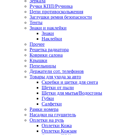
Зеркала
Ручки КПП/Ручника
Цепи противоскольжения
Заглушки ремня безопасности
Тенты
Знаки и наклейки
Знаки
Наклейки
Прочее
Решетка радиатора
Коврики салона
Крышки
Пепельницы
Держатели сот. телефонов
Товары для ухода за авто
Скребки и щетки для снега
Щетки от пыли
Щетки для мытья/Водосгоны
Губки
Салфетки
Рамки номера
Насадки на глушитель
Оплетки на руль
Оплетки Кожа
Оплетки Кожзам