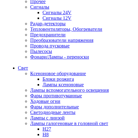
Прочее
Сигналы
Сигналы 24V
Сигналы 12V
Радар-детекторы
Тепловентиляторы, Обогреватели
Предохранители
Преобразователи напряжения
Провода пусковые
Пылесосы
Фонари/Лампы - переноски
Свет
Ксеноновое оборудование
Блоки розжига
Лампы ксеноновые
Лампы вспомогательного освещения
Фары противотуманные
Ходовые огни
Фары дополнительные
Светодиодные ленты
Лампы с линзой
Лампы галогеновые в головной свет
H27
H8