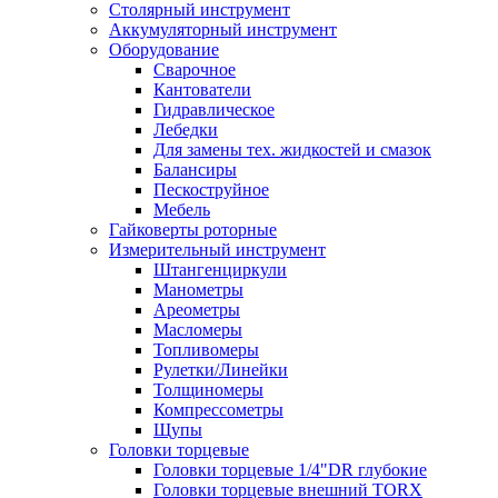
Столярный инструмент
Аккумуляторный инструмент
Оборудование
Сварочное
Кантователи
Гидравлическое
Лебедки
Для замены тех. жидкостей и смазок
Балансиры
Пескоструйное
Мебель
Гайковерты роторные
Измерительный инструмент
Штангенциркули
Манометры
Ареометры
Масломеры
Топливомеры
Рулетки/Линейки
Толщиномеры
Компрессометры
Щупы
Головки торцевые
Головки торцевые 1/4"DR глубокие
Головки торцевые внешний TORX