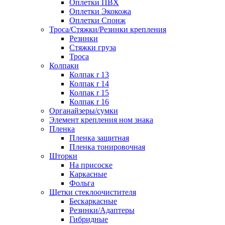
Оплетки ПВХ
Оплетки Экокожа
Оплетки Спонж
Троса/Стяжки/Резинки крепления
Резинки
Стяжки груза
Троса
Колпаки
Колпак r 13
Колпак r 14
Колпак r 15
Колпак r 16
Органайзеры/сумки
Элемент крепления ном знака
Пленка
Пленка защитная
Пленка тонировочная
Шторки
На присоске
Каркасные
Фольга
Щетки стеклоочистителя
Бескаркасные
Резинки/Адаптеры
Гибридные