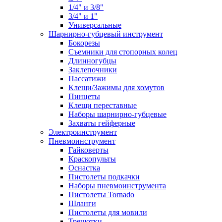
1/4" и 3/8"
3/4" и 1"
Универсальные
Шарнирно-губцевый инструмент
Бокорезы
Съемники для стопорных колец
Длинногубцы
Заклепочники
Пассатижи
Клещи/Зажимы для хомутов
Пинцеты
Клещи переставные
Наборы шарнирно-губцевые
Захваты гейферные
Электроинструмент
Пневмоинструмент
Гайковерты
Краскопульты
Оснастка
Пистолеты подкачки
Наборы пневмоинструмента
Пистолеты Tornado
Шланги
Пистолеты для мовили
Трещотки