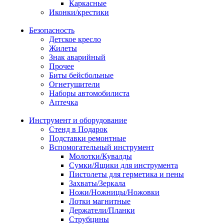
Каркасные
Иконки/крестики
Безопасность
Детское кресло
Жилеты
Знак аварийный
Прочее
Биты бейсбольные
Огнетушители
Наборы автомобилиста
Аптечка
Инструмент и оборудование
Стенд в Подарок
Подставки ремонтные
Вспомогательный инструмент
Молотки/Кувалды
Сумки/Ящики для инструмента
Пистолеты для герметика и пены
Захваты/Зеркала
Ножи/Ножницы/Ножовки
Лотки магнитные
Держатели/Планки
Струбцины