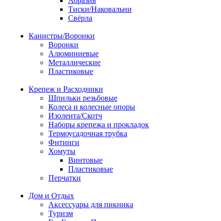
Абразив
Тиски/Наковальни
Свёрла
Канистры/Воронки
Воронки
Алюминиевые
Металлические
Пластиковые
Крепеж и Расходники
Шпильки резьбовые
Колеса и колесные опоры
Изолента/Скотч
Наборы крепежа и прокладок
Термоусадочная трубка
Фитинги
Хомуты
Винтовые
Пластиковые
Перчатки
Дом и Отдых
Аксессуары для пикника
Туризм