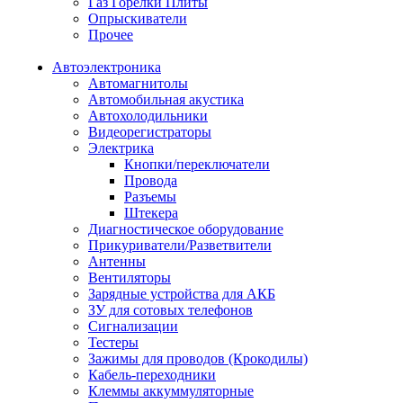
Газ Горелки Плиты
Опрыскиватели
Прочее
Автоэлектроника
Автомагнитолы
Автомобильная акустика
Автохолодильники
Видеорегистраторы
Электрика
Кнопки/переключатели
Провода
Разъемы
Штекера
Диагностическое оборудование
Прикуриватели/Разветвители
Антенны
Вентиляторы
Зарядные устройства для АКБ
ЗУ для сотовых телефонов
Сигнализации
Тестеры
Зажимы для проводов (Крокодилы)
Кабель-переходники
Клеммы аккуммуляторные