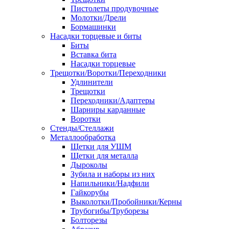
Пистолеты продувочные
Молотки/Дрели
Бормашинки
Насадки торцевые и биты
Биты
Вставка бита
Насадки торцевые
Трещотки/Воротки/Переходники
Удлинители
Трещотки
Переходники/Адаптеры
Шарниры карданные
Воротки
Стенды/Стеллажи
Металлообработка
Щетки для УШМ
Щетки для металла
Дыроколы
Зубила и наборы из них
Напильники/Надфили
Гайкорубы
Выколотки/Пробойники/Керны
Трубогибы/Труборезы
Болторезы