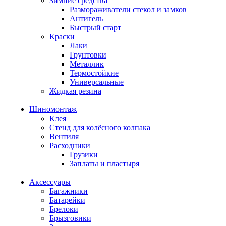
Зимние средства
Размораживатели стекол и замков
Антигель
Быстрый старт
Краски
Лаки
Грунтовки
Металлик
Термостойкие
Универсальные
Жидкая резина
Шиномонтаж
Клея
Стенд для колёсного колпака
Вентиля
Расходники
Грузики
Заплаты и пластыря
Аксессуары
Багажники
Батарейки
Брелоки
Брызговики