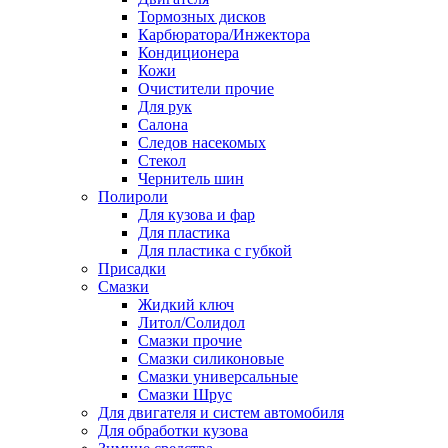
Тормозных дисков
Карбюратора/Инжектора
Кондиционера
Кожи
Очистители прочие
Для рук
Салона
Следов насекомых
Стекол
Чернитель шин
Полироли
Для кузова и фар
Для пластика
Для пластика с губкой
Присадки
Смазки
Жидкий ключ
Литол/Солидол
Смазки прочие
Смазки силиконовые
Смазки универсальные
Смазки Шрус
Для двигателя и систем автомобиля
Для обработки кузова