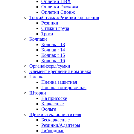
Оплетки ПВХ
Оплетки Экокожа
Оплетки Спонж
Троса/Стяжки/Резинки крепления
Резинки
Стяжки груза
Троса
Колпаки
Колпак r 13
Колпак r 14
Колпак r 15
Колпак r 16
Органайзеры/сумки
Элемент крепления ном знака
Пленка
Пленка защитная
Пленка тонировочная
Шторки
На присоске
Каркасные
Фольга
Щетки стеклоочистителя
Бескаркасные
Резинки/Адаптеры
Гибридные