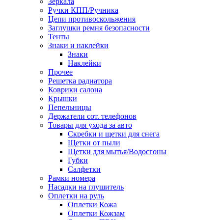
Зеркала
Ручки КПП/Ручника
Цепи противоскольжения
Заглушки ремня безопасности
Тенты
Знаки и наклейки
Знаки
Наклейки
Прочее
Решетка радиатора
Коврики салона
Крышки
Пепельницы
Держатели сот. телефонов
Товары для ухода за авто
Скребки и щетки для снега
Щетки от пыли
Щетки для мытья/Водосгоны
Губки
Салфетки
Рамки номера
Насадки на глушитель
Оплетки на руль
Оплетки Кожа
Оплетки Кожзам