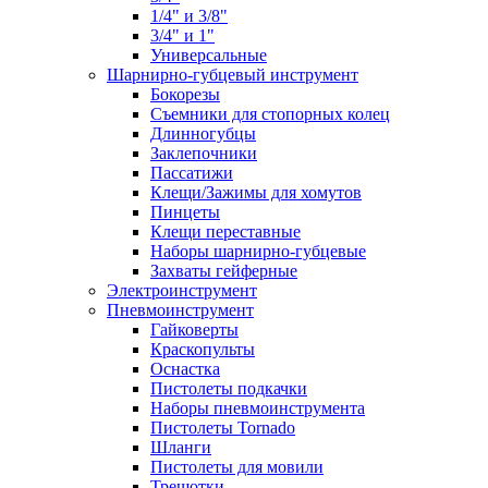
1/4" и 3/8"
3/4" и 1"
Универсальные
Шарнирно-губцевый инструмент
Бокорезы
Съемники для стопорных колец
Длинногубцы
Заклепочники
Пассатижи
Клещи/Зажимы для хомутов
Пинцеты
Клещи переставные
Наборы шарнирно-губцевые
Захваты гейферные
Электроинструмент
Пневмоинструмент
Гайковерты
Краскопульты
Оснастка
Пистолеты подкачки
Наборы пневмоинструмента
Пистолеты Tornado
Шланги
Пистолеты для мовили
Трещотки