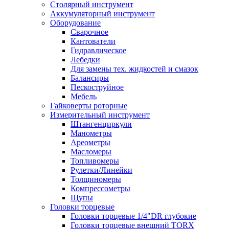
Столярный инструмент
Аккумуляторный инструмент
Оборудование
Сварочное
Кантователи
Гидравлическое
Лебедки
Для замены тех. жидкостей и смазок
Балансиры
Пескоструйное
Мебель
Гайковерты роторные
Измерительный инструмент
Штангенциркули
Манометры
Ареометры
Масломеры
Топливомеры
Рулетки/Линейки
Толщиномеры
Компрессометры
Щупы
Головки торцевые
Головки торцевые 1/4"DR глубокие
Головки торцевые внешний TORX