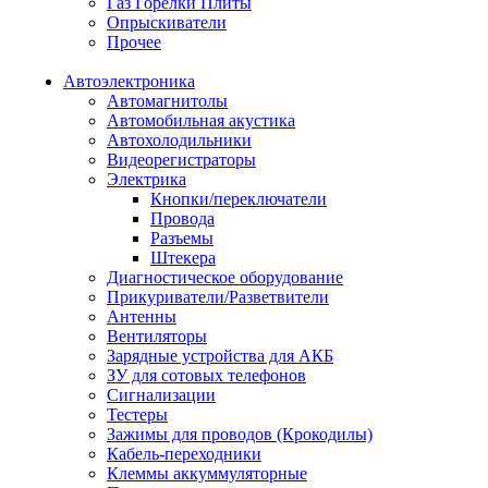
Газ Горелки Плиты
Опрыскиватели
Прочее
Автоэлектроника
Автомагнитолы
Автомобильная акустика
Автохолодильники
Видеорегистраторы
Электрика
Кнопки/переключатели
Провода
Разъемы
Штекера
Диагностическое оборудование
Прикуриватели/Разветвители
Антенны
Вентиляторы
Зарядные устройства для АКБ
ЗУ для сотовых телефонов
Сигнализации
Тестеры
Зажимы для проводов (Крокодилы)
Кабель-переходники
Клеммы аккуммуляторные