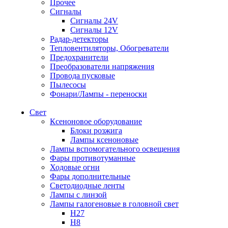
Прочее
Сигналы
Сигналы 24V
Сигналы 12V
Радар-детекторы
Тепловентиляторы, Обогреватели
Предохранители
Преобразователи напряжения
Провода пусковые
Пылесосы
Фонари/Лампы - переноски
Свет
Ксеноновое оборудование
Блоки розжига
Лампы ксеноновые
Лампы вспомогательного освещения
Фары противотуманные
Ходовые огни
Фары дополнительные
Светодиодные ленты
Лампы с линзой
Лампы галогеновые в головной свет
H27
H8