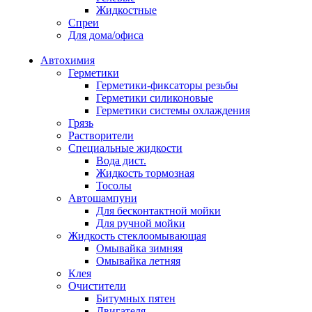
Жидкостные
Спреи
Для дома/офиса
Автохимия
Герметики
Герметики-фиксаторы резьбы
Герметики силиконовые
Герметики системы охлаждения
Грязь
Растворители
Специальные жидкости
Вода дист.
Жидкость тормозная
Тосолы
Автошампуни
Для бесконтактной мойки
Для ручной мойки
Жидкость стеклоомывающая
Омывайка зимняя
Омывайка летняя
Клея
Очистители
Битумных пятен
Двигателя