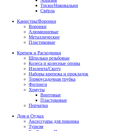
Абразив
Тиски/Наковальни
Свёрла
Канистры/Воронки
Воронки
Алюминиевые
Металлические
Пластиковые
Крепеж и Расходники
Шпильки резьбовые
Колеса и колесные опоры
Изолента/Скотч
Наборы крепежа и прокладок
Термоусадочная трубка
Фитинги
Хомуты
Винтовые
Пластиковые
Перчатки
Дом и Отдых
Аксессуары для пикника
Туризм