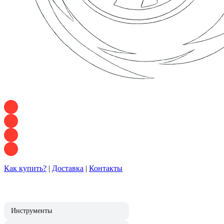
+7 928 120 54 36 — Игорь
+7 928 120 94 83 — Евгения
+7 928 767 21 62 — Алеся
+7 928 121 54 18 — Влад
Как купить?
|
Доставка
|
Контакты
Инструменты