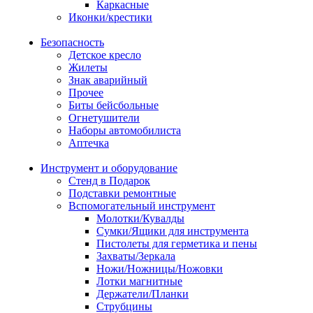
Каркасные
Иконки/крестики
Безопасность
Детское кресло
Жилеты
Знак аварийный
Прочее
Биты бейсбольные
Огнетушители
Наборы автомобилиста
Аптечка
Инструмент и оборудование
Стенд в Подарок
Подставки ремонтные
Вспомогательный инструмент
Молотки/Кувалды
Сумки/Ящики для инструмента
Пистолеты для герметика и пены
Захваты/Зеркала
Ножи/Ножницы/Ножовки
Лотки магнитные
Держатели/Планки
Струбцины