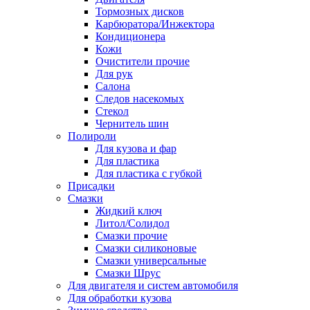
Тормозных дисков
Карбюратора/Инжектора
Кондиционера
Кожи
Очистители прочие
Для рук
Салона
Следов насекомых
Стекол
Чернитель шин
Полироли
Для кузова и фар
Для пластика
Для пластика с губкой
Присадки
Смазки
Жидкий ключ
Литол/Солидол
Смазки прочие
Смазки силиконовые
Смазки универсальные
Смазки Шрус
Для двигателя и систем автомобиля
Для обработки кузова