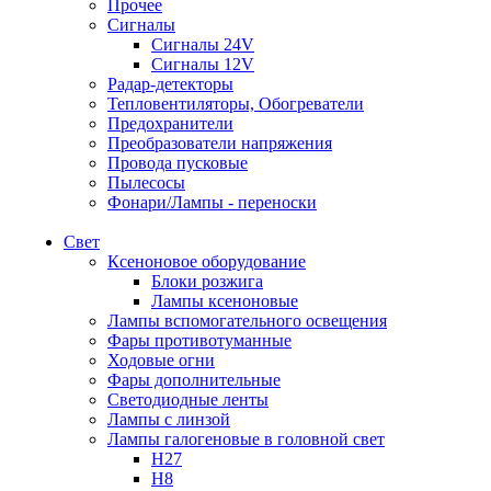
Прочее
Сигналы
Сигналы 24V
Сигналы 12V
Радар-детекторы
Тепловентиляторы, Обогреватели
Предохранители
Преобразователи напряжения
Провода пусковые
Пылесосы
Фонари/Лампы - переноски
Свет
Ксеноновое оборудование
Блоки розжига
Лампы ксеноновые
Лампы вспомогательного освещения
Фары противотуманные
Ходовые огни
Фары дополнительные
Светодиодные ленты
Лампы с линзой
Лампы галогеновые в головной свет
H27
H8