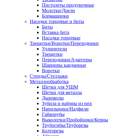
Пистолеты продувочные
Молотки/Дрели
Бормашинки
Насадки торцевые и биты
Биты
Вставка бита
Насадки торцевые
Трещотки/Воротки/Переходники
Удлинители
Трещотки
Переходники/Адаптеры
Шарниры карданные
Воротки
Стенды/Стеллажи
Металлообработка
Щетки для УШМ
Щетки для металла
Дыроколы
Зубила и наборы из них
Напильники/Надфили
Гайкорубы
Выколотки/Пробойники/Керны
Трубогибы/Труборезы
Болторезы