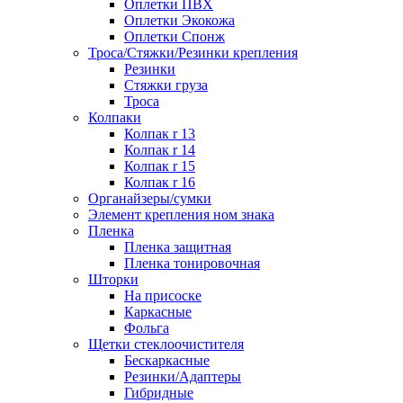
Оплетки ПВХ
Оплетки Экокожа
Оплетки Спонж
Троса/Стяжки/Резинки крепления
Резинки
Стяжки груза
Троса
Колпаки
Колпак r 13
Колпак r 14
Колпак r 15
Колпак r 16
Органайзеры/сумки
Элемент крепления ном знака
Пленка
Пленка защитная
Пленка тонировочная
Шторки
На присоске
Каркасные
Фольга
Щетки стеклоочистителя
Бескаркасные
Резинки/Адаптеры
Гибридные