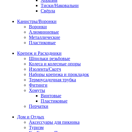
Абразив
Тиски/Наковальни
Свёрла
Канистры/Воронки
Воронки
Алюминиевые
Металлические
Пластиковые
Крепеж и Расходники
Шпильки резьбовые
Колеса и колесные опоры
Изолента/Скотч
Наборы крепежа и прокладок
Термоусадочная трубка
Фитинги
Хомуты
Винтовые
Пластиковые
Перчатки
Дом и Отдых
Аксессуары для пикника
Туризм