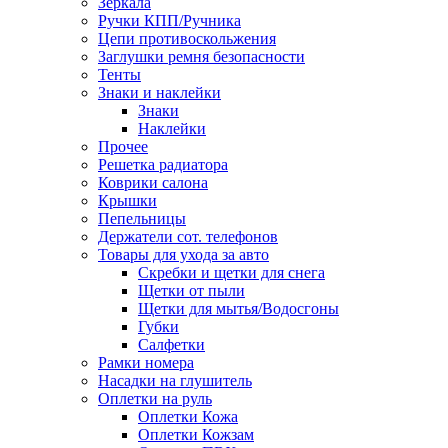
Зеркала
Ручки КПП/Ручника
Цепи противоскольжения
Заглушки ремня безопасности
Тенты
Знаки и наклейки
Знаки
Наклейки
Прочее
Решетка радиатора
Коврики салона
Крышки
Пепельницы
Держатели сот. телефонов
Товары для ухода за авто
Скребки и щетки для снега
Щетки от пыли
Щетки для мытья/Водосгоны
Губки
Салфетки
Рамки номера
Насадки на глушитель
Оплетки на руль
Оплетки Кожа
Оплетки Кожзам