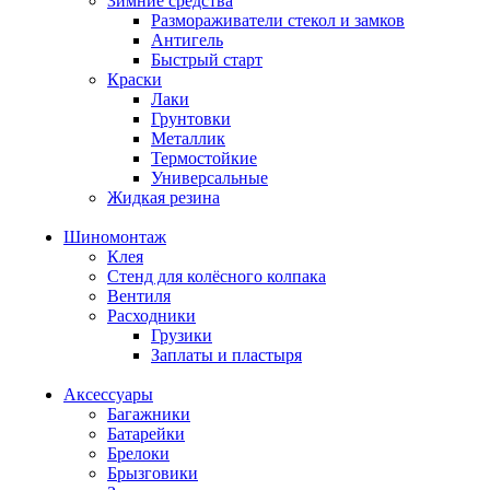
Зимние средства
Размораживатели стекол и замков
Антигель
Быстрый старт
Краски
Лаки
Грунтовки
Металлик
Термостойкие
Универсальные
Жидкая резина
Шиномонтаж
Клея
Стенд для колёсного колпака
Вентиля
Расходники
Грузики
Заплаты и пластыря
Аксессуары
Багажники
Батарейки
Брелоки
Брызговики