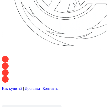
+7 928 120 54 36 — Игорь
+7 928 120 94 83 — Евгения
+7 928 767 21 62 — Алеся
+7 928 121 54 18 — Влад
Как купить?
|
Доставка
|
Контакты