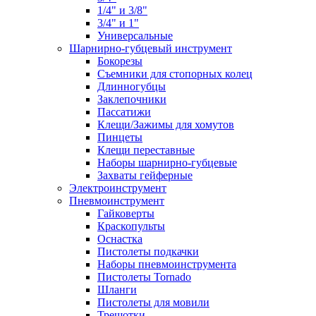
1/4" и 3/8"
3/4" и 1"
Универсальные
Шарнирно-губцевый инструмент
Бокорезы
Съемники для стопорных колец
Длинногубцы
Заклепочники
Пассатижи
Клещи/Зажимы для хомутов
Пинцеты
Клещи переставные
Наборы шарнирно-губцевые
Захваты гейферные
Электроинструмент
Пневмоинструмент
Гайковерты
Краскопульты
Оснастка
Пистолеты подкачки
Наборы пневмоинструмента
Пистолеты Tornado
Шланги
Пистолеты для мовили
Трещотки