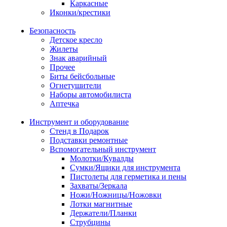
Каркасные
Иконки/крестики
Безопасность
Детское кресло
Жилеты
Знак аварийный
Прочее
Биты бейсбольные
Огнетушители
Наборы автомобилиста
Аптечка
Инструмент и оборудование
Стенд в Подарок
Подставки ремонтные
Вспомогательный инструмент
Молотки/Кувалды
Сумки/Ящики для инструмента
Пистолеты для герметика и пены
Захваты/Зеркала
Ножи/Ножницы/Ножовки
Лотки магнитные
Держатели/Планки
Струбцины