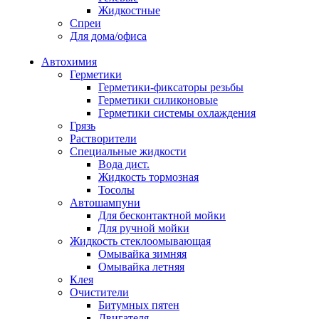
Жидкостные
Спреи
Для дома/офиса
Автохимия
Герметики
Герметики-фиксаторы резьбы
Герметики силиконовые
Герметики системы охлаждения
Грязь
Растворители
Специальные жидкости
Вода дист.
Жидкость тормозная
Тосолы
Автошампуни
Для бесконтактной мойки
Для ручной мойки
Жидкость стеклоомывающая
Омывайка зимняя
Омывайка летняя
Клея
Очистители
Битумных пятен
Двигателя