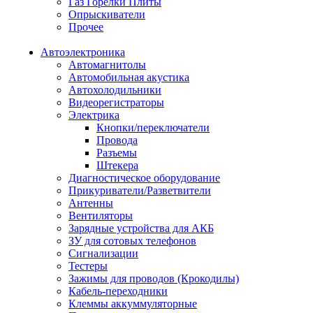
Газ Горелки Плиты
Опрыскиватели
Прочее
Автоэлектроника
Автомагнитолы
Автомобильная акустика
Автохолодильники
Видеорегистраторы
Электрика
Кнопки/переключатели
Провода
Разъемы
Штекера
Диагностическое оборудование
Прикуриватели/Разветвители
Антенны
Вентиляторы
Зарядные устройства для АКБ
ЗУ для сотовых телефонов
Сигнализации
Тестеры
Зажимы для проводов (Крокодилы)
Кабель-переходники
Клеммы аккуммуляторные