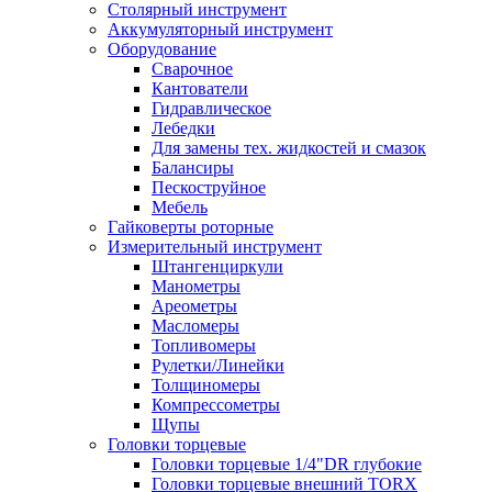
Столярный инструмент
Аккумуляторный инструмент
Оборудование
Сварочное
Кантователи
Гидравлическое
Лебедки
Для замены тех. жидкостей и смазок
Балансиры
Пескоструйное
Мебель
Гайковерты роторные
Измерительный инструмент
Штангенциркули
Манометры
Ареометры
Масломеры
Топливомеры
Рулетки/Линейки
Толщиномеры
Компрессометры
Щупы
Головки торцевые
Головки торцевые 1/4"DR глубокие
Головки торцевые внешний TORX