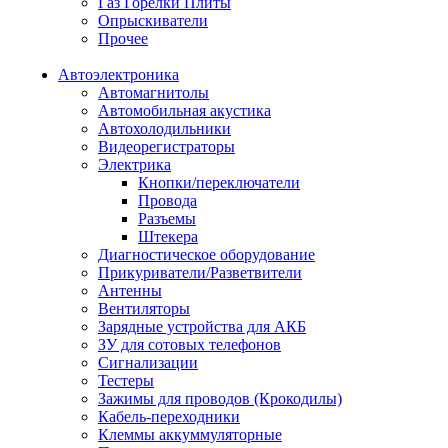
Газ Горелки Плиты
Опрыскиватели
Прочее
Автоэлектроника
Автомагнитолы
Автомобильная акустика
Автохолодильники
Видеорегистраторы
Электрика
Кнопки/переключатели
Провода
Разъемы
Штекера
Диагностическое оборудование
Прикуриватели/Разветвители
Антенны
Вентиляторы
Зарядные устройства для АКБ
ЗУ для сотовых телефонов
Сигнализации
Тестеры
Зажимы для проводов (Крокодилы)
Кабель-переходники
Клеммы аккуммуляторные