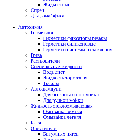
Жидкостные
Спреи
Для дома/офиса
Автохимия
Герметики
Герметики-фиксаторы резьбы
Герметики силиконовые
Герметики системы охлаждения
Грязь
Растворители
Специальные жидкости
Вода дист.
Жидкость тормозная
Тосолы
Автошампуни
Для бесконтактной мойки
Для ручной мойки
Жидкость стеклоомывающая
Омывайка зимняя
Омывайка летняя
Клея
Очистители
Битумных пятен
Двигателя