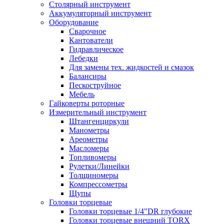
Столярный инструмент
Аккумуляторный инструмент
Оборудование
Сварочное
Кантователи
Гидравлическое
Лебедки
Для замены тех. жидкостей и смазок
Балансиры
Пескоструйное
Мебель
Гайковерты роторные
Измерительный инструмент
Штангенциркули
Манометры
Ареометры
Масломеры
Топливомеры
Рулетки/Линейки
Толщиномеры
Компрессометры
Щупы
Головки торцевые
Головки торцевые 1/4"DR глубокие
Головки торцевые внешний TORX