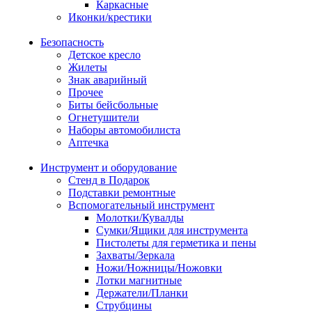
Каркасные
Иконки/крестики
Безопасность
Детское кресло
Жилеты
Знак аварийный
Прочее
Биты бейсбольные
Огнетушители
Наборы автомобилиста
Аптечка
Инструмент и оборудование
Стенд в Подарок
Подставки ремонтные
Вспомогательный инструмент
Молотки/Кувалды
Сумки/Ящики для инструмента
Пистолеты для герметика и пены
Захваты/Зеркала
Ножи/Ножницы/Ножовки
Лотки магнитные
Держатели/Планки
Струбцины