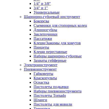
1/4" и 3/8"
3/4" и 1"
Универсальные
Шарнирно-губцевый инструмент
Бокорезы
Съемники для стопорных колец
Длинногубцы
Заклепочники
Пассатижи
Клещи/Зажимы для хомутов
Пинцеты
Клещи переставные
Наборы шарнирно-губцевые
Захваты гейферные
Электроинструмент
Пневмоинструмент
Гайковерты
Краскопульты
Оснастка
Пистолеты подкачки
Наборы пневмоинструмента
Пистолеты Tornado
Шланги
Пистолеты для мовили
Трещотки