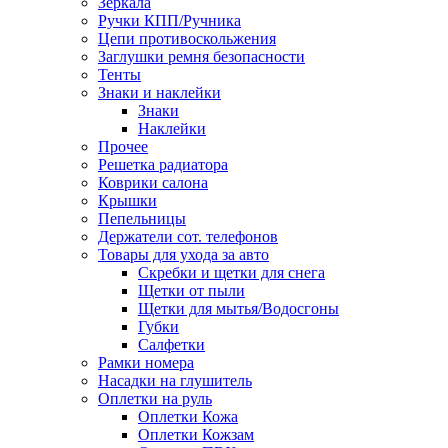
Зеркала
Ручки КПП/Ручника
Цепи противоскольжения
Заглушки ремня безопасности
Тенты
Знаки и наклейки
Знаки
Наклейки
Прочее
Решетка радиатора
Коврики салона
Крышки
Пепельницы
Держатели сот. телефонов
Товары для ухода за авто
Скребки и щетки для снега
Щетки от пыли
Щетки для мытья/Водосгоны
Губки
Салфетки
Рамки номера
Насадки на глушитель
Оплетки на руль
Оплетки Кожа
Оплетки Кожзам