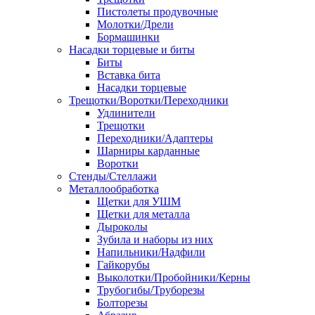
Пистолеты продувочные
Молотки/Дрели
Бормашинки
Насадки торцевые и биты
Биты
Вставка бита
Насадки торцевые
Трещотки/Воротки/Переходники
Удлинители
Трещотки
Переходники/Адаптеры
Шарниры карданные
Воротки
Стенды/Стеллажи
Металлообработка
Щетки для УШМ
Щетки для металла
Дыроколы
Зубила и наборы из них
Напильники/Надфили
Гайкорубы
Выколотки/Пробойники/Керны
Трубогибы/Труборезы
Болторезы