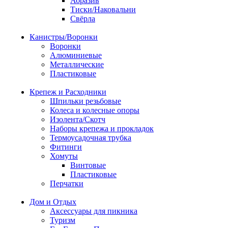
Абразив
Тиски/Наковальни
Свёрла
Канистры/Воронки
Воронки
Алюминиевые
Металлические
Пластиковые
Крепеж и Расходники
Шпильки резьбовые
Колеса и колесные опоры
Изолента/Скотч
Наборы крепежа и прокладок
Термоусадочная трубка
Фитинги
Хомуты
Винтовые
Пластиковые
Перчатки
Дом и Отдых
Аксессуары для пикника
Туризм