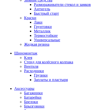
Зимние средства
Размораживатели стекол и замков
Антигель
Быстрый старт
Краски
Лаки
Грунтовки
Металлик
Термостойкие
Универсальные
Жидкая резина
Шиномонтаж
Клея
Стенд для колёсного колпака
Вентиля
Расходники
Грузики
Заплаты и пластыря
Аксессуары
Багажники
Батарейки
Брелоки
Брызговики