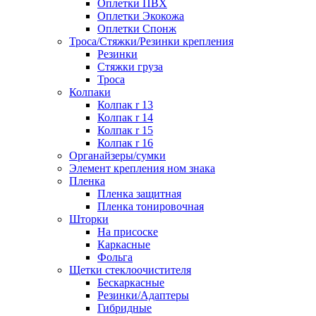
Оплетки ПВХ
Оплетки Экокожа
Оплетки Спонж
Троса/Стяжки/Резинки крепления
Резинки
Стяжки груза
Троса
Колпаки
Колпак r 13
Колпак r 14
Колпак r 15
Колпак r 16
Органайзеры/сумки
Элемент крепления ном знака
Пленка
Пленка защитная
Пленка тонировочная
Шторки
На присоске
Каркасные
Фольга
Щетки стеклоочистителя
Бескаркасные
Резинки/Адаптеры
Гибридные