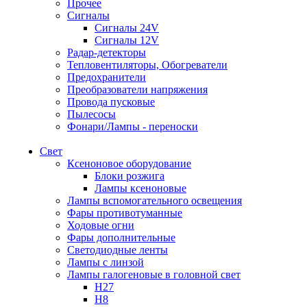
Прочее
Сигналы
Сигналы 24V
Сигналы 12V
Радар-детекторы
Тепловентиляторы, Обогреватели
Предохранители
Преобразователи напряжения
Провода пусковые
Пылесосы
Фонари/Лампы - переноски
Свет
Ксеноновое оборудование
Блоки розжига
Лампы ксеноновые
Лампы вспомогательного освещения
Фары противотуманные
Ходовые огни
Фары дополнительные
Светодиодные ленты
Лампы с линзой
Лампы галогеновые в головной свет
H27
H8