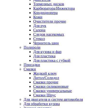
Тормозных дисков
Карбюратора/Инжектора
Кондиционера
Кожи
Очистители прочие
Для рук
Салона
Следов насекомых
Стекол
Чернитель шин
Полироли
Для кузова и фар
Для пластика
Для пластика с губкой
Присадки
Смазки
Жидкий ключ
Литол/Солидол
Смазки прочие
Смазки силиконовые
Смазки универсальные
Смазки Шрус
Для двигателя и систем автомобиля
Для обработки кузова