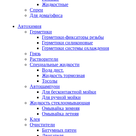
Жидкостные
Спреи
Для дома/офиса
Автохимия
Герметики
Герметики-фиксаторы резьбы
Герметики силиконовые
Герметики системы охлаждения
Грязь
Растворители
Специальные жидкости
Вода дист.
Жидкость тормозная
Тосолы
Автошампуни
Для бесконтактной мойки
Для ручной мойки
Жидкость стеклоомывающая
Омывайка зимняя
Омывайка летняя
Клея
Очистители
Битумных пятен
Двигателя