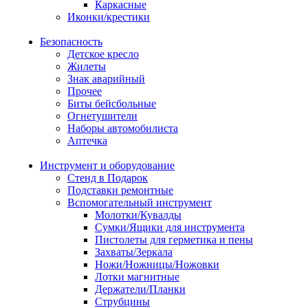
Каркасные
Иконки/крестики
Безопасность
Детское кресло
Жилеты
Знак аварийный
Прочее
Биты бейсбольные
Огнетушители
Наборы автомобилиста
Аптечка
Инструмент и оборудование
Стенд в Подарок
Подставки ремонтные
Вспомогательный инструмент
Молотки/Кувалды
Сумки/Ящики для инструмента
Пистолеты для герметика и пены
Захваты/Зеркала
Ножи/Ножницы/Ножовки
Лотки магнитные
Держатели/Планки
Струбцины