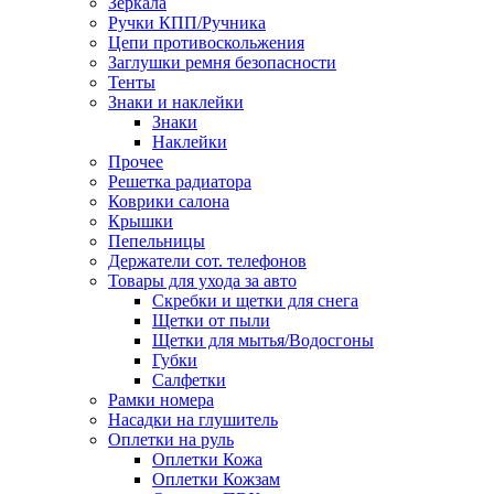
Зеркала
Ручки КПП/Ручника
Цепи противоскольжения
Заглушки ремня безопасности
Тенты
Знаки и наклейки
Знаки
Наклейки
Прочее
Решетка радиатора
Коврики салона
Крышки
Пепельницы
Держатели сот. телефонов
Товары для ухода за авто
Скребки и щетки для снега
Щетки от пыли
Щетки для мытья/Водосгоны
Губки
Салфетки
Рамки номера
Насадки на глушитель
Оплетки на руль
Оплетки Кожа
Оплетки Кожзам