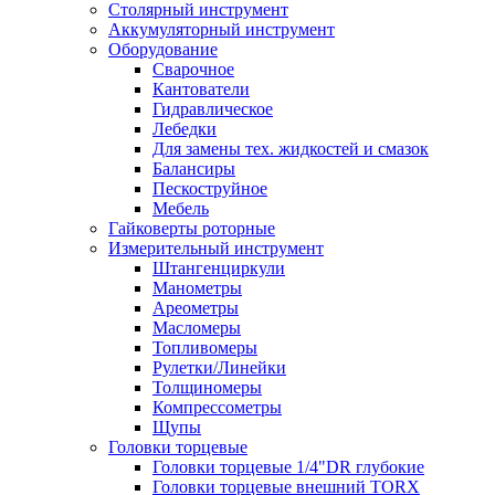
Столярный инструмент
Аккумуляторный инструмент
Оборудование
Сварочное
Кантователи
Гидравлическое
Лебедки
Для замены тех. жидкостей и смазок
Балансиры
Пескоструйное
Мебель
Гайковерты роторные
Измерительный инструмент
Штангенциркули
Манометры
Ареометры
Масломеры
Топливомеры
Рулетки/Линейки
Толщиномеры
Компрессометры
Щупы
Головки торцевые
Головки торцевые 1/4"DR глубокие
Головки торцевые внешний TORX