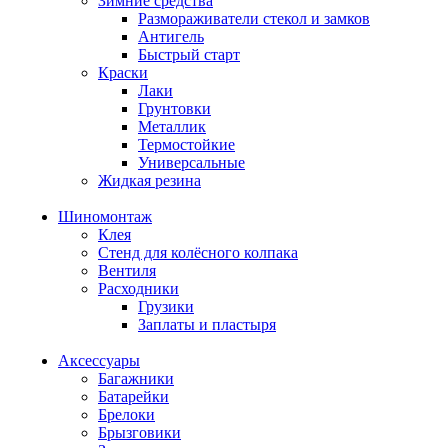
Зимние средства
Размораживатели стекол и замков
Антигель
Быстрый старт
Краски
Лаки
Грунтовки
Металлик
Термостойкие
Универсальные
Жидкая резина
Шиномонтаж
Клея
Стенд для колёсного колпака
Вентиля
Расходники
Грузики
Заплаты и пластыря
Аксессуары
Багажники
Батарейки
Брелоки
Брызговики