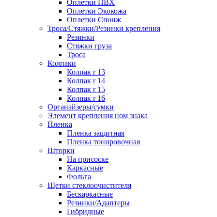
Оплетки ПВХ
Оплетки Экокожа
Оплетки Спонж
Троса/Стяжки/Резинки крепления
Резинки
Стяжки груза
Троса
Колпаки
Колпак r 13
Колпак r 14
Колпак r 15
Колпак r 16
Органайзеры/сумки
Элемент крепления ном знака
Пленка
Пленка защитная
Пленка тонировочная
Шторки
На присоске
Каркасные
Фольга
Щетки стеклоочистителя
Бескаркасные
Резинки/Адаптеры
Гибридные