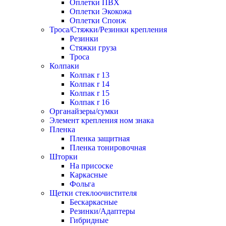
Оплетки ПВХ
Оплетки Экокожа
Оплетки Спонж
Троса/Стяжки/Резинки крепления
Резинки
Стяжки груза
Троса
Колпаки
Колпак r 13
Колпак r 14
Колпак r 15
Колпак r 16
Органайзеры/сумки
Элемент крепления ном знака
Пленка
Пленка защитная
Пленка тонировочная
Шторки
На присоске
Каркасные
Фольга
Щетки стеклоочистителя
Бескаркасные
Резинки/Адаптеры
Гибридные