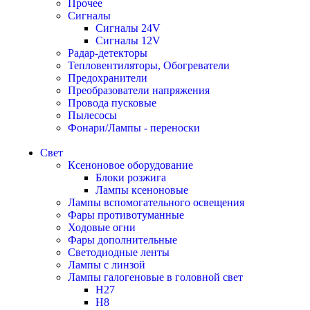
Прочее
Сигналы
Сигналы 24V
Сигналы 12V
Радар-детекторы
Тепловентиляторы, Обогреватели
Предохранители
Преобразователи напряжения
Провода пусковые
Пылесосы
Фонари/Лампы - переноски
Свет
Ксеноновое оборудование
Блоки розжига
Лампы ксеноновые
Лампы вспомогательного освещения
Фары противотуманные
Ходовые огни
Фары дополнительные
Светодиодные ленты
Лампы с линзой
Лампы галогеновые в головной свет
H27
H8