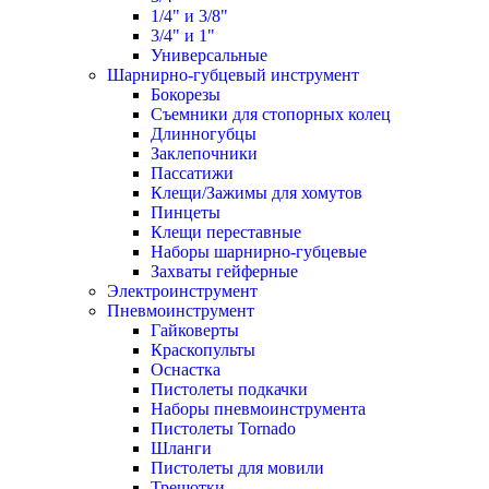
1/4" и 3/8"
3/4" и 1"
Универсальные
Шарнирно-губцевый инструмент
Бокорезы
Съемники для стопорных колец
Длинногубцы
Заклепочники
Пассатижи
Клещи/Зажимы для хомутов
Пинцеты
Клещи переставные
Наборы шарнирно-губцевые
Захваты гейферные
Электроинструмент
Пневмоинструмент
Гайковерты
Краскопульты
Оснастка
Пистолеты подкачки
Наборы пневмоинструмента
Пистолеты Tornado
Шланги
Пистолеты для мовили
Трещотки