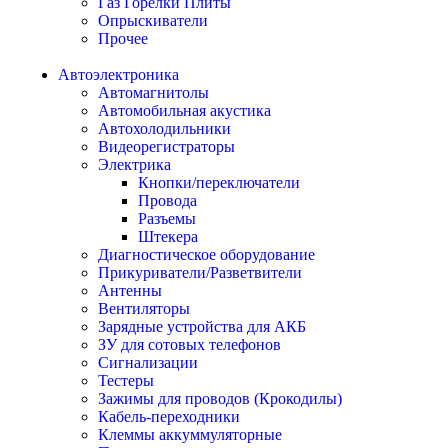
Газ Горелки Плиты
Опрыскиватели
Прочее
Автоэлектроника
Автомагнитолы
Автомобильная акустика
Автохолодильники
Видеорегистраторы
Электрика
Кнопки/переключатели
Провода
Разъемы
Штекера
Диагностическое оборудование
Прикуриватели/Разветвители
Антенны
Вентиляторы
Зарядные устройства для АКБ
ЗУ для сотовых телефонов
Сигнализации
Тестеры
Зажимы для проводов (Крокодилы)
Кабель-переходники
Клеммы аккуммуляторные