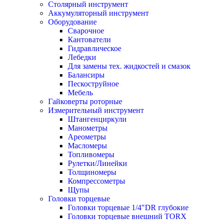
Столярный инструмент
Аккумуляторный инструмент
Оборудование
Сварочное
Кантователи
Гидравлическое
Лебедки
Для замены тех. жидкостей и смазок
Балансиры
Пескоструйное
Мебель
Гайковерты роторные
Измерительный инструмент
Штангенциркули
Манометры
Ареометры
Масломеры
Топливомеры
Рулетки/Линейки
Толщиномеры
Компрессометры
Щупы
Головки торцевые
Головки торцевые 1/4"DR глубокие
Головки торцевые внешний TORX