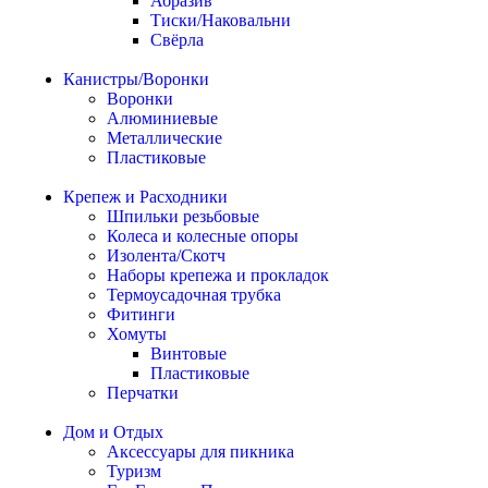
Абразив
Тиски/Наковальни
Свёрла
Канистры/Воронки
Воронки
Алюминиевые
Металлические
Пластиковые
Крепеж и Расходники
Шпильки резьбовые
Колеса и колесные опоры
Изолента/Скотч
Наборы крепежа и прокладок
Термоусадочная трубка
Фитинги
Хомуты
Винтовые
Пластиковые
Перчатки
Дом и Отдых
Аксессуары для пикника
Туризм