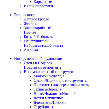
Каркасные
Иконки/крестики
Безопасность
Детское кресло
Жилеты
Знак аварийный
Прочее
Биты бейсбольные
Огнетушители
Наборы автомобилиста
Аптечка
Инструмент и оборудование
Стенд в Подарок
Подставки ремонтные
Вспомогательный инструмент
Молотки/Кувалды
Сумки/Ящики для инструмента
Пистолеты для герметика и пены
Захваты/Зеркала
Ножи/Ножницы/Ножовки
Лотки магнитные
Держатели/Планки
Струбцины