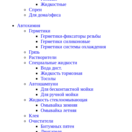
Жидкостные
Спреи
Для дома/офиса
Автохимия
Герметики
Герметики-фиксаторы резьбы
Герметики силиконовые
Герметики системы охлаждения
Грязь
Растворители
Специальные жидкости
Вода дист.
Жидкость тормозная
Тосолы
Автошампуни
Для бесконтактной мойки
Для ручной мойки
Жидкость стеклоомывающая
Омывайка зимняя
Омывайка летняя
Клея
Очистители
Битумных пятен
Двигателя