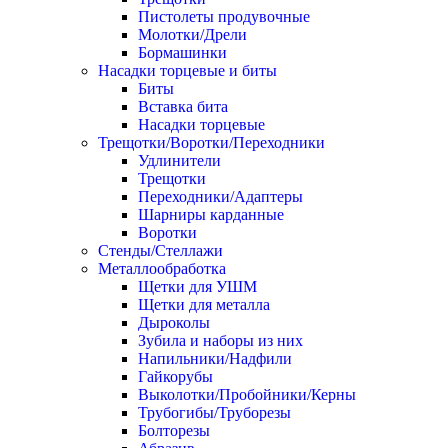
Пистолеты продувочные
Молотки/Дрели
Бормашинки
Насадки торцевые и биты
Биты
Вставка бита
Насадки торцевые
Трещотки/Воротки/Переходники
Удлинители
Трещотки
Переходники/Адаптеры
Шарниры карданные
Воротки
Стенды/Стеллажи
Металлообработка
Щетки для УШМ
Щетки для металла
Дыроколы
Зубила и наборы из них
Напильники/Надфили
Гайкорубы
Выколотки/Пробойники/Керны
Трубогибы/Труборезы
Болторезы