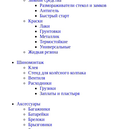
Зимние средства
Размораживатели стекол и замков
Антигель
Быстрый старт
Краски
Лаки
Грунтовки
Металлик
Термостойкие
Универсальные
Жидкая резина
Шиномонтаж
Клея
Стенд для колёсного колпака
Вентиля
Расходники
Грузики
Заплаты и пластыря
Аксессуары
Багажники
Батарейки
Брелоки
Брызговики