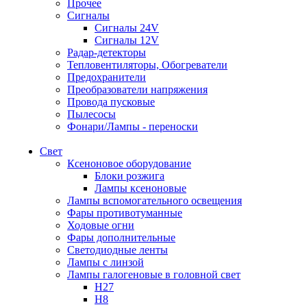
Прочее
Сигналы
Сигналы 24V
Сигналы 12V
Радар-детекторы
Тепловентиляторы, Обогреватели
Предохранители
Преобразователи напряжения
Провода пусковые
Пылесосы
Фонари/Лампы - переноски
Свет
Ксеноновое оборудование
Блоки розжига
Лампы ксеноновые
Лампы вспомогательного освещения
Фары противотуманные
Ходовые огни
Фары дополнительные
Светодиодные ленты
Лампы с линзой
Лампы галогеновые в головной свет
H27
H8