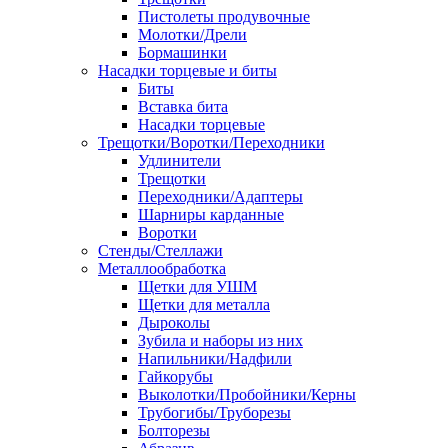
Пистолеты продувочные
Молотки/Дрели
Бормашинки
Насадки торцевые и биты
Биты
Вставка бита
Насадки торцевые
Трещотки/Воротки/Переходники
Удлинители
Трещотки
Переходники/Адаптеры
Шарниры карданные
Воротки
Стенды/Стеллажи
Металлообработка
Щетки для УШМ
Щетки для металла
Дыроколы
Зубила и наборы из них
Напильники/Надфили
Гайкорубы
Выколотки/Пробойники/Керны
Трубогибы/Труборезы
Болторезы