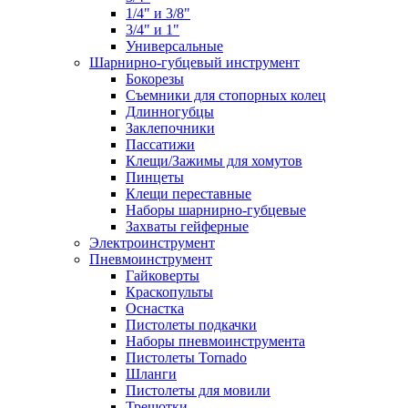
1/4" и 3/8"
3/4" и 1"
Универсальные
Шарнирно-губцевый инструмент
Бокорезы
Съемники для стопорных колец
Длинногубцы
Заклепочники
Пассатижи
Клещи/Зажимы для хомутов
Пинцеты
Клещи переставные
Наборы шарнирно-губцевые
Захваты гейферные
Электроинструмент
Пневмоинструмент
Гайковерты
Краскопульты
Оснастка
Пистолеты подкачки
Наборы пневмоинструмента
Пистолеты Tornado
Шланги
Пистолеты для мовили
Трещотки