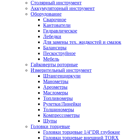
Столярный инструмент
Аккумуляторный инструмент
Оборудование
Сварочное
Кантователи
Гидравлическое
Лебедки
Для замены тех. жидкостей и смазок
Балансиры
Пескоструйное
Мебель
Гайковерты роторные
Измерительный инструмент
Штангенциркули
Манометры
Ареометры
Масломеры
Топливомеры
Рулетки/Линейки
Толщиномеры
Компрессометры
Щупы
Головки торцевые
Головки торцевые 1/4"DR глубокие
Головки торцевые внешний TORX