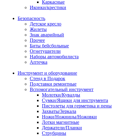
Каркасные
Иконки/крестики
Безопасность
Детское кресло
Жилеты
Знак аварийный
Прочее
Биты бейсбольные
Огнетушители
Наборы автомобилиста
Аптечка
Инструмент и оборудование
Стенд в Подарок
Подставки ремонтные
Вспомогательный инструмент
Молотки/Кувалды
Сумки/Ящики для инструмента
Пистолеты для герметика и пены
Захваты/Зеркала
Ножи/Ножницы/Ножовки
Лотки магнитные
Держатели/Планки
Струбцины