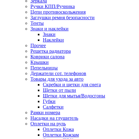
Зеркала
Ручки КПП/Ручника
Цепи противоскольжения
Заглушки ремня безопасности
Тенты
Знаки и наклейки
Знаки
Наклейки
Прочее
Решетка радиатора
Коврики салона
Крышки
Пепельницы
Держатели сот. телефонов
Товары для ухода за авто
Скребки и щетки для снега
Щетки от пыли
Щетки для мытья/Водосгоны
Губки
Салфетки
Рамки номера
Насадки на глушитель
Оплетки на руль
Оплетки Кожа
Оплетки Кожзам