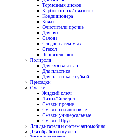
Тормозных дисков
Карбюратора/Инжектора
Кондиционера
Кожи
Очистители прочие
Для рук
Салона
Следов насекомых
Стекол
Чернитель шин
Полироли
Для кузова и фар
Для пластика
Для пластика с губкой
Присадки
Смазки
Жидкий ключ
Литол/Солидол
Смазки прочие
Смазки силиконовые
Смазки универсальные
Смазки Шрус
Для двигателя и систем автомобиля
Для обработки кузова