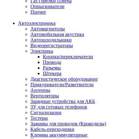
Газ Горелки Плиты
Опрыскиватели
Прочее
Автоэлектроника
Автомагнитолы
Автомобильная акустика
Автохолодильники
Видеорегистраторы
Электрика
Кнопки/переключатели
Провода
Разъемы
Штекера
Диагностическое оборудование
Прикуриватели/Разветвители
Антенны
Вентиляторы
Зарядные устройства для АКБ
ЗУ для сотовых телефонов
Сигнализации
Тестеры
Зажимы для проводов (Крокодилы)
Кабель-переходники
Клеммы аккуммуляторные