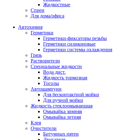
Жидкостные
Спреи
Для дома/офиса
Автохимия
Герметики
Герметики-фиксаторы резьбы
Герметики силиконовые
Герметики системы охлаждения
Грязь
Растворители
Специальные жидкости
Вода дист.
Жидкость тормозная
Тосолы
Автошампуни
Для бесконтактной мойки
Для ручной мойки
Жидкость стеклоомывающая
Омывайка зимняя
Омывайка летняя
Клея
Очистители
Битумных пятен
Двигателя