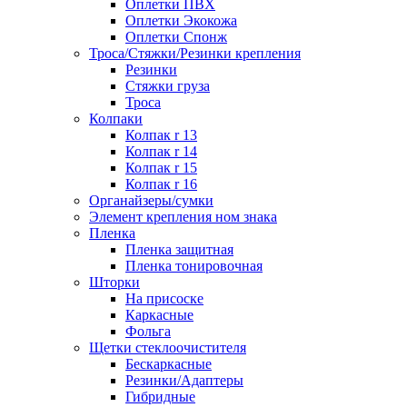
Оплетки ПВХ
Оплетки Экокожа
Оплетки Спонж
Троса/Стяжки/Резинки крепления
Резинки
Стяжки груза
Троса
Колпаки
Колпак r 13
Колпак r 14
Колпак r 15
Колпак r 16
Органайзеры/сумки
Элемент крепления ном знака
Пленка
Пленка защитная
Пленка тонировочная
Шторки
На присоске
Каркасные
Фольга
Щетки стеклоочистителя
Бескаркасные
Резинки/Адаптеры
Гибридные