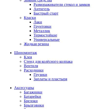
Зимние средства
Размораживатели стекол и замков
Антигель
Быстрый старт
Краски
Лаки
Грунтовки
Металлик
Термостойкие
Универсальные
Жидкая резина
Шиномонтаж
Клея
Стенд для колёсного колпака
Вентиля
Расходники
Грузики
Заплаты и пластыря
Аксессуары
Багажники
Батарейки
Брелоки
Брызговики