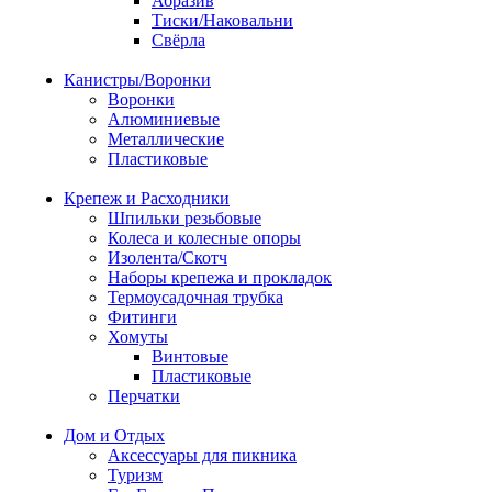
Абразив
Тиски/Наковальни
Свёрла
Канистры/Воронки
Воронки
Алюминиевые
Металлические
Пластиковые
Крепеж и Расходники
Шпильки резьбовые
Колеса и колесные опоры
Изолента/Скотч
Наборы крепежа и прокладок
Термоусадочная трубка
Фитинги
Хомуты
Винтовые
Пластиковые
Перчатки
Дом и Отдых
Аксессуары для пикника
Туризм