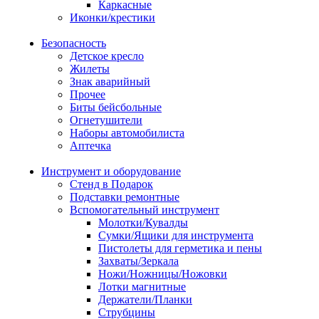
Каркасные
Иконки/крестики
Безопасность
Детское кресло
Жилеты
Знак аварийный
Прочее
Биты бейсбольные
Огнетушители
Наборы автомобилиста
Аптечка
Инструмент и оборудование
Стенд в Подарок
Подставки ремонтные
Вспомогательный инструмент
Молотки/Кувалды
Сумки/Ящики для инструмента
Пистолеты для герметика и пены
Захваты/Зеркала
Ножи/Ножницы/Ножовки
Лотки магнитные
Держатели/Планки
Струбцины