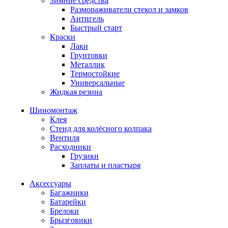
Зимние средства
Размораживатели стекол и замков
Антигель
Быстрый старт
Краски
Лаки
Грунтовки
Металлик
Термостойкие
Универсальные
Жидкая резина
Шиномонтаж
Клея
Стенд для колёсного колпака
Вентиля
Расходники
Грузики
Заплаты и пластыря
Аксессуары
Багажники
Батарейки
Брелоки
Брызговики