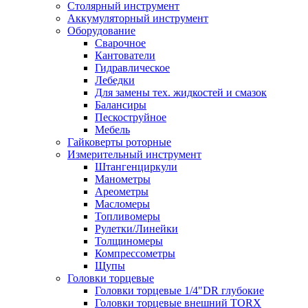
Столярный инструмент
Аккумуляторный инструмент
Оборудование
Сварочное
Кантователи
Гидравлическое
Лебедки
Для замены тех. жидкостей и смазок
Балансиры
Пескоструйное
Мебель
Гайковерты роторные
Измерительный инструмент
Штангенциркули
Манометры
Ареометры
Масломеры
Топливомеры
Рулетки/Линейки
Толщиномеры
Компрессометры
Щупы
Головки торцевые
Головки торцевые 1/4"DR глубокие
Головки торцевые внешний TORX