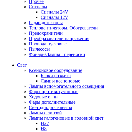
Прочее
Сигналы
Сигналы 24V
Сигналы 12V
Радар-детекторы
Тепловентиляторы, Обогреватели
Предохранители
Преобразователи напряжения
Провода пусковые
Пылесосы
Фонари/Лампы - переноски
Свет
Ксеноновое оборудование
Блоки розжига
Лампы ксеноновые
Лампы вспомогательного освещения
Фары противотуманные
Ходовые огни
Фары дополнительные
Светодиодные ленты
Лампы с линзой
Лампы галогеновые в головной свет
H27
H8