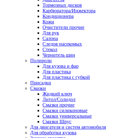
Тормозных дисков
Карбюратора/Инжектора
Кондиционера
Кожи
Очистители прочие
Для рук
Салона
Следов насекомых
Стекол
Чернитель шин
Полироли
Для кузова и фар
Для пластика
Для пластика с губкой
Присадки
Смазки
Жидкий ключ
Литол/Солидол
Смазки прочие
Смазки силиконовые
Смазки универсальные
Смазки Шрус
Для двигателя и систем автомобиля
Для обработки кузова