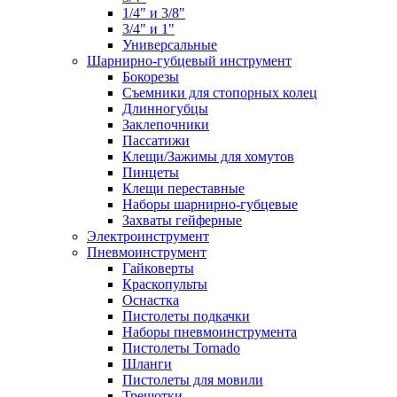
1/4" и 3/8"
3/4" и 1"
Универсальные
Шарнирно-губцевый инструмент
Бокорезы
Съемники для стопорных колец
Длинногубцы
Заклепочники
Пассатижи
Клещи/Зажимы для хомутов
Пинцеты
Клещи переставные
Наборы шарнирно-губцевые
Захваты гейферные
Электроинструмент
Пневмоинструмент
Гайковерты
Краскопульты
Оснастка
Пистолеты подкачки
Наборы пневмоинструмента
Пистолеты Tornado
Шланги
Пистолеты для мовили
Трещотки