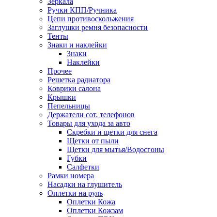
Зеркала
Ручки КПП/Ручника
Цепи противоскольжения
Заглушки ремня безопасности
Тенты
Знаки и наклейки
Знаки
Наклейки
Прочее
Решетка радиатора
Коврики салона
Крышки
Пепельницы
Держатели сот. телефонов
Товары для ухода за авто
Скребки и щетки для снега
Щетки от пыли
Щетки для мытья/Водосгоны
Губки
Салфетки
Рамки номера
Насадки на глушитель
Оплетки на руль
Оплетки Кожа
Оплетки Кожзам