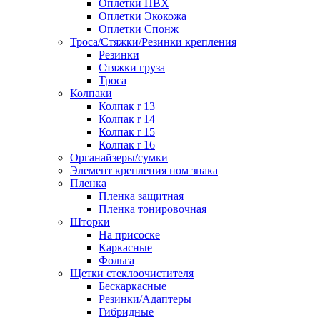
Оплетки ПВХ
Оплетки Экокожа
Оплетки Спонж
Троса/Стяжки/Резинки крепления
Резинки
Стяжки груза
Троса
Колпаки
Колпак r 13
Колпак r 14
Колпак r 15
Колпак r 16
Органайзеры/сумки
Элемент крепления ном знака
Пленка
Пленка защитная
Пленка тонировочная
Шторки
На присоске
Каркасные
Фольга
Щетки стеклоочистителя
Бескаркасные
Резинки/Адаптеры
Гибридные