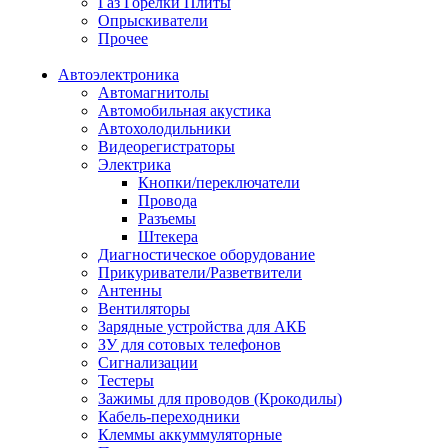
Газ Горелки Плиты
Опрыскиватели
Прочее
Автоэлектроника
Автомагнитолы
Автомобильная акустика
Автохолодильники
Видеорегистраторы
Электрика
Кнопки/переключатели
Провода
Разъемы
Штекера
Диагностическое оборудование
Прикуриватели/Разветвители
Антенны
Вентиляторы
Зарядные устройства для АКБ
ЗУ для сотовых телефонов
Сигнализации
Тестеры
Зажимы для проводов (Крокодилы)
Кабель-переходники
Клеммы аккуммуляторные