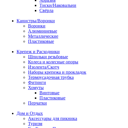
Абразив
Тиски/Наковальни
Свёрла
Канистры/Воронки
Воронки
Алюминиевые
Металлические
Пластиковые
Крепеж и Расходники
Шпильки резьбовые
Колеса и колесные опоры
Изолента/Скотч
Наборы крепежа и прокладок
Термоусадочная трубка
Фитинги
Хомуты
Винтовые
Пластиковые
Перчатки
Дом и Отдых
Аксессуары для пикника
Туризм