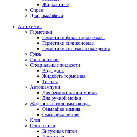
Жидкостные
Спреи
Для дома/офиса
Автохимия
Герметики
Герметики-фиксаторы резьбы
Герметики силиконовые
Герметики системы охлаждения
Грязь
Растворители
Специальные жидкости
Вода дист.
Жидкость тормозная
Тосолы
Автошампуни
Для бесконтактной мойки
Для ручной мойки
Жидкость стеклоомывающая
Омывайка зимняя
Омывайка летняя
Клея
Очистители
Битумных пятен
Двигателя