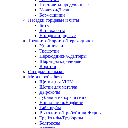
Пистолеты продувочные
Молотки/Дрели
Бормашинки
Насадки торцевые и биты
Биты
Вставка бита
Насадки торцевые
Трещотки/Воротки/Переходники
Удлинители
Трещотки
Переходники/Адаптеры
Шарниры карданные
Воротки
Стенды/Стеллажи
Металлообработка
Щетки для УШМ
Щетки для металла
Дыроколы
Зубила и наборы из них
Напильники/Надфили
Гайкорубы
Выколотки/Пробойники/Керны
Трубогибы/Труборезы
Болторезы