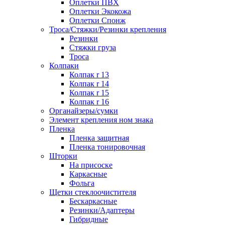
Оплетки ПВХ
Оплетки Экокожа
Оплетки Спонж
Троса/Стяжки/Резинки крепления
Резинки
Стяжки груза
Троса
Колпаки
Колпак r 13
Колпак r 14
Колпак r 15
Колпак r 16
Органайзеры/сумки
Элемент крепления ном знака
Пленка
Пленка защитная
Пленка тонировочная
Шторки
На присоске
Каркасные
Фольга
Щетки стеклоочистителя
Бескаркасные
Резинки/Адаптеры
Гибридные