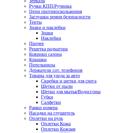
Зеркала
Ручки КПП/Ручника
Цепи противоскольжения
Заглушки ремня безопасности
Тенты
Знаки и наклейки
Знаки
Наклейки
Прочее
Решетка радиатора
Коврики салона
Крышки
Пепельницы
Держатели сот. телефонов
Товары для ухода за авто
Скребки и щетки для снега
Щетки от пыли
Щетки для мытья/Водосгоны
Губки
Салфетки
Рамки номера
Насадки на глушитель
Оплетки на руль
Оплетки Кожа
Оплетки Кожзам