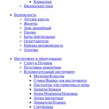
Каркасные
Иконки/крестики
Безопасность
Детское кресло
Жилеты
Знак аварийный
Прочее
Биты бейсбольные
Огнетушители
Наборы автомобилиста
Аптечка
Инструмент и оборудование
Стенд в Подарок
Подставки ремонтные
Вспомогательный инструмент
Молотки/Кувалды
Сумки/Ящики для инструмента
Пистолеты для герметика и пены
Захваты/Зеркала
Ножи/Ножницы/Ножовки
Лотки магнитные
Держатели/Планки
Струбцины