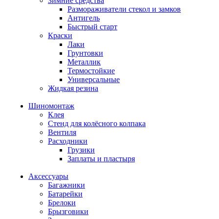
Зимние средства
Размораживатели стекол и замков
Антигель
Быстрый старт
Краски
Лаки
Грунтовки
Металлик
Термостойкие
Универсальные
Жидкая резина
Шиномонтаж
Клея
Стенд для колёсного колпака
Вентиля
Расходники
Грузики
Заплаты и пластыря
Аксессуары
Багажники
Батарейки
Брелоки
Брызговики