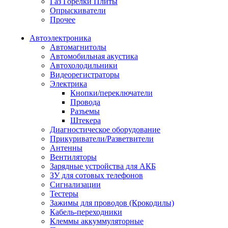
Газ Горелки Плиты
Опрыскиватели
Прочее
Автоэлектроника
Автомагнитолы
Автомобильная акустика
Автохолодильники
Видеорегистраторы
Электрика
Кнопки/переключатели
Провода
Разъемы
Штекера
Диагностическое оборудование
Прикуриватели/Разветвители
Антенны
Вентиляторы
Зарядные устройства для АКБ
ЗУ для сотовых телефонов
Сигнализации
Тестеры
Зажимы для проводов (Крокодилы)
Кабель-переходники
Клеммы аккуммуляторные