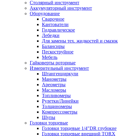
Столярный инструмент
Аккумуляторный инструмент
Оборудование
Сварочное
Кантователи
Гидравлическое
Лебедки
Для замены тех. жидкостей и смазок
Балансиры
Пескоструйное
Мебель
Гайковерты роторные
Измерительный инструмент
Штангенциркули
Манометры
Ареометры
Масломеры
Топливомеры
Рулетки/Линейки
Толщиномеры
Компрессометры
Щупы
Головки торцевые
Головки торцевые 1/4"DR глубокие
Головки торцевые внешний TORX