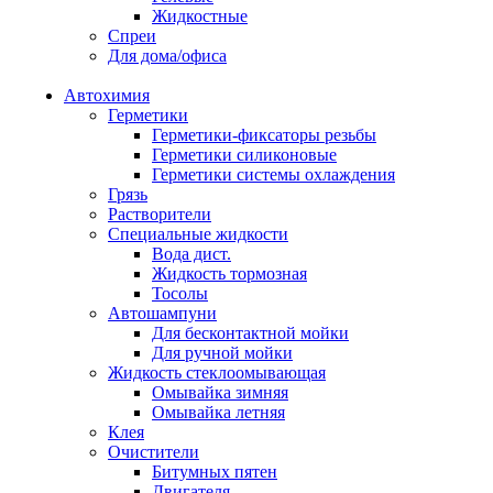
Жидкостные
Спреи
Для дома/офиса
Автохимия
Герметики
Герметики-фиксаторы резьбы
Герметики силиконовые
Герметики системы охлаждения
Грязь
Растворители
Специальные жидкости
Вода дист.
Жидкость тормозная
Тосолы
Автошампуни
Для бесконтактной мойки
Для ручной мойки
Жидкость стеклоомывающая
Омывайка зимняя
Омывайка летняя
Клея
Очистители
Битумных пятен
Двигателя