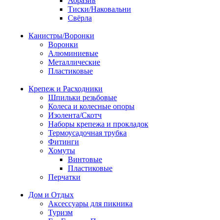
Абразив
Тиски/Наковальни
Свёрла
Канистры/Воронки
Воронки
Алюминиевые
Металлические
Пластиковые
Крепеж и Расходники
Шпильки резьбовые
Колеса и колесные опоры
Изолента/Скотч
Наборы крепежа и прокладок
Термоусадочная трубка
Фитинги
Хомуты
Винтовые
Пластиковые
Перчатки
Дом и Отдых
Аксессуары для пикника
Туризм