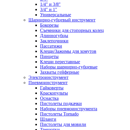
1/4" и 3/8"
3/4" и 1"
Универсальные
Шарнирно-губцевый инструмент
Бокорезы
Съемники для стопорных колец
Длинногубцы
Заклепочники
Пассатижи
Клещи/Зажимы для хомутов
Пинцеты
Клещи переставные
Наборы шарнирно-губцевые
Захваты гейферные
Электроинструмент
Пневмоинструмент
Гайковерты
Краскопульты
Оснастка
Пистолеты подкачки
Наборы пневмоинструмента
Пистолеты Tornado
Шланги
Пистолеты для мовили
Трещотки