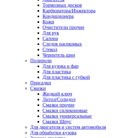
Тормозных дисков
Карбюратора/Инжектора
Кондиционера
Кожи
Очистители прочие
Для рук
Салона
Следов насекомых
Стекол
Чернитель шин
Полироли
Для кузова и фар
Для пластика
Для пластика с губкой
Присадки
Смазки
Жидкий ключ
Литол/Солидол
Смазки прочие
Смазки силиконовые
Смазки универсальные
Смазки Шрус
Для двигателя и систем автомобиля
Для обработки кузова