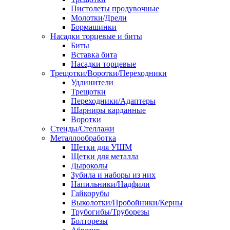
Пистолеты продувочные
Молотки/Дрели
Бормашинки
Насадки торцевые и биты
Биты
Вставка бита
Насадки торцевые
Трещотки/Воротки/Переходники
Удлинители
Трещотки
Переходники/Адаптеры
Шарниры карданные
Воротки
Стенды/Стеллажи
Металлообработка
Щетки для УШМ
Щетки для металла
Дыроколы
Зубила и наборы из них
Напильники/Надфили
Гайкорубы
Выколотки/Пробойники/Керны
Трубогибы/Труборезы
Болторезы