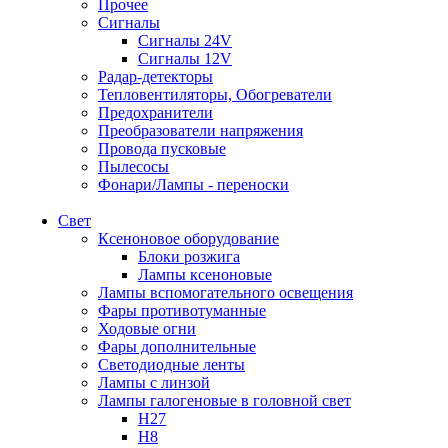
Прочее
Сигналы
Сигналы 24V
Сигналы 12V
Радар-детекторы
Тепловентиляторы, Обогреватели
Предохранители
Преобразователи напряжения
Провода пусковые
Пылесосы
Фонари/Лампы - переноски
Свет
Ксеноновое оборудование
Блоки розжига
Лампы ксеноновые
Лампы вспомогательного освещения
Фары противотуманные
Ходовые огни
Фары дополнительные
Светодиодные ленты
Лампы с линзой
Лампы галогеновые в головной свет
H27
H8