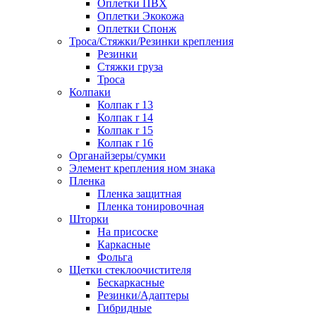
Оплетки ПВХ
Оплетки Экокожа
Оплетки Спонж
Троса/Стяжки/Резинки крепления
Резинки
Стяжки груза
Троса
Колпаки
Колпак r 13
Колпак r 14
Колпак r 15
Колпак r 16
Органайзеры/сумки
Элемент крепления ном знака
Пленка
Пленка защитная
Пленка тонировочная
Шторки
На присоске
Каркасные
Фольга
Щетки стеклоочистителя
Бескаркасные
Резинки/Адаптеры
Гибридные