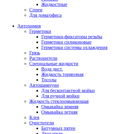
Жидкостные
Спреи
Для дома/офиса
Автохимия
Герметики
Герметики-фиксаторы резьбы
Герметики силиконовые
Герметики системы охлаждения
Грязь
Растворители
Специальные жидкости
Вода дист.
Жидкость тормозная
Тосолы
Автошампуни
Для бесконтактной мойки
Для ручной мойки
Жидкость стеклоомывающая
Омывайка зимняя
Омывайка летняя
Клея
Очистители
Битумных пятен
Двигателя