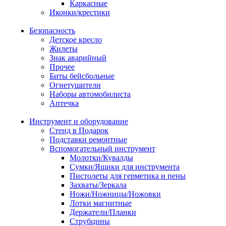
Каркасные
Иконки/крестики
Безопасность
Детское кресло
Жилеты
Знак аварийный
Прочее
Биты бейсбольные
Огнетушители
Наборы автомобилиста
Аптечка
Инструмент и оборудование
Стенд в Подарок
Подставки ремонтные
Вспомогательный инструмент
Молотки/Кувалды
Сумки/Ящики для инструмента
Пистолеты для герметика и пены
Захваты/Зеркала
Ножи/Ножницы/Ножовки
Лотки магнитные
Держатели/Планки
Струбцины