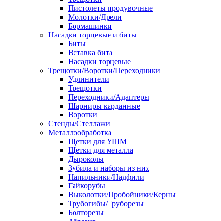
Пистолеты продувочные
Молотки/Дрели
Бормашинки
Насадки торцевые и биты
Биты
Вставка бита
Насадки торцевые
Трещотки/Воротки/Переходники
Удлинители
Трещотки
Переходники/Адаптеры
Шарниры карданные
Воротки
Стенды/Стеллажи
Металлообработка
Щетки для УШМ
Щетки для металла
Дыроколы
Зубила и наборы из них
Напильники/Надфили
Гайкорубы
Выколотки/Пробойники/Керны
Трубогибы/Труборезы
Болторезы