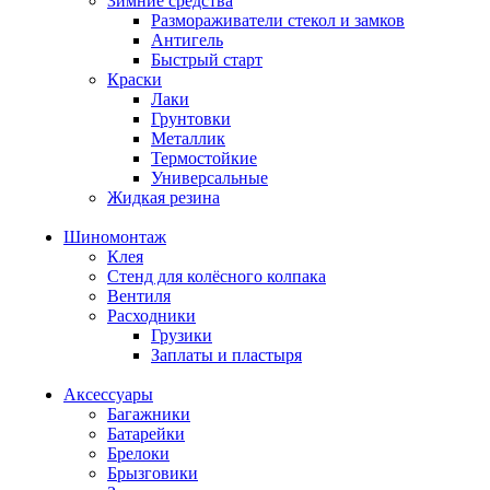
Зимние средства
Размораживатели стекол и замков
Антигель
Быстрый старт
Краски
Лаки
Грунтовки
Металлик
Термостойкие
Универсальные
Жидкая резина
Шиномонтаж
Клея
Стенд для колёсного колпака
Вентиля
Расходники
Грузики
Заплаты и пластыря
Аксессуары
Багажники
Батарейки
Брелоки
Брызговики