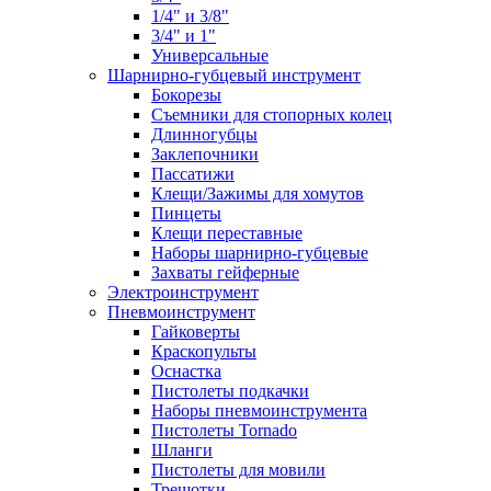
1/4" и 3/8"
3/4" и 1"
Универсальные
Шарнирно-губцевый инструмент
Бокорезы
Съемники для стопорных колец
Длинногубцы
Заклепочники
Пассатижи
Клещи/Зажимы для хомутов
Пинцеты
Клещи переставные
Наборы шарнирно-губцевые
Захваты гейферные
Электроинструмент
Пневмоинструмент
Гайковерты
Краскопульты
Оснастка
Пистолеты подкачки
Наборы пневмоинструмента
Пистолеты Tornado
Шланги
Пистолеты для мовили
Трещотки