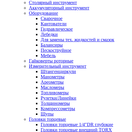
Столярный инструмент
Аккумуляторный инструмент
Оборудование
Сварочное
Кантователи
Гидравлическое
Лебедки
Для замены тех. жидкостей и смазок
Балансиры
Пескоструйное
Мебель
Гайковерты роторные
Измерительный инструмент
Штангенциркули
Манометры
Ареометры
Масломеры
Топливомеры
Рулетки/Линейки
Толщиномеры
Компрессометры
Щупы
Головки торцевые
Головки торцевые 1/4"DR глубокие
Головки торцевые внешний TORX