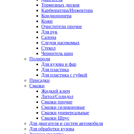
Тормозных дисков
Карбюратора/Инжектора
Кондиционера
Кожи
Очистители прочие
Для рук
Салона
Следов насекомых
Стекол
Чернитель шин
Полироли
Для кузова и фар
Для пластика
Для пластика с губкой
Присадки
Смазки
Жидкий ключ
Литол/Солидол
Смазки прочие
Смазки силиконовые
Смазки универсальные
Смазки Шрус
Для двигателя и систем автомобиля
Для обработки кузова