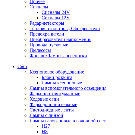
Прочее
Сигналы
Сигналы 24V
Сигналы 12V
Радар-детекторы
Тепловентиляторы, Обогреватели
Предохранители
Преобразователи напряжения
Провода пусковые
Пылесосы
Фонари/Лампы - переноски
Свет
Ксеноновое оборудование
Блоки розжига
Лампы ксеноновые
Лампы вспомогательного освещения
Фары противотуманные
Ходовые огни
Фары дополнительные
Светодиодные ленты
Лампы с линзой
Лампы галогеновые в головной свет
H27
H8