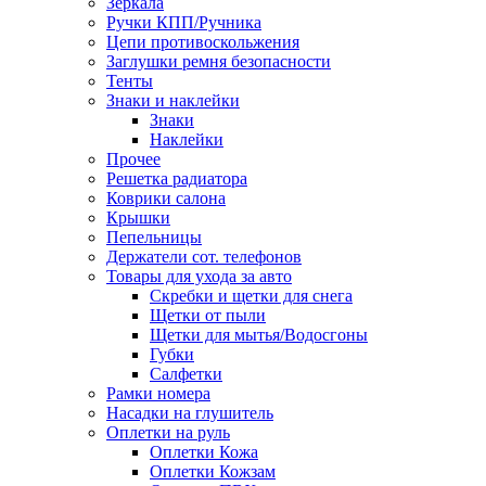
Зеркала
Ручки КПП/Ручника
Цепи противоскольжения
Заглушки ремня безопасности
Тенты
Знаки и наклейки
Знаки
Наклейки
Прочее
Решетка радиатора
Коврики салона
Крышки
Пепельницы
Держатели сот. телефонов
Товары для ухода за авто
Скребки и щетки для снега
Щетки от пыли
Щетки для мытья/Водосгоны
Губки
Салфетки
Рамки номера
Насадки на глушитель
Оплетки на руль
Оплетки Кожа
Оплетки Кожзам