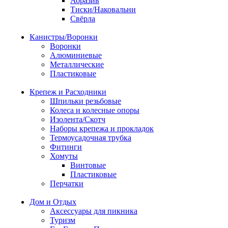
Абразив
Тиски/Наковальни
Свёрла
Канистры/Воронки
Воронки
Алюминиевые
Металлические
Пластиковые
Крепеж и Расходники
Шпильки резьбовые
Колеса и колесные опоры
Изолента/Скотч
Наборы крепежа и прокладок
Термоусадочная трубка
Фитинги
Хомуты
Винтовые
Пластиковые
Перчатки
Дом и Отдых
Аксессуары для пикника
Туризм