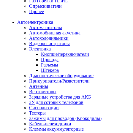
Газ Горелки Плиты
Опрыскиватели
Прочее
Автоэлектроника
Автомагнитолы
Автомобильная акустика
Автохолодильники
Видеорегистраторы
Электрика
Кнопки/переключатели
Провода
Разъемы
Штекера
Диагностическое оборудование
Прикуриватели/Разветвители
Антенны
Вентиляторы
Зарядные устройства для АКБ
ЗУ для сотовых телефонов
Сигнализации
Тестеры
Зажимы для проводов (Крокодилы)
Кабель-переходники
Клеммы аккуммуляторные