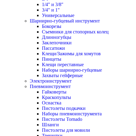
1/4" и 3/8"
3/4" и 1"
Универсальные
Шарнирно-губцевый инструмент
Бокорезы
Съемники для стопорных колец
Длинногубцы
Заклепочники
Пассатижи
Клещи/Зажимы для хомутов
Пинцеты
Клещи переставные
Наборы шарнирно-губцевые
Захваты гейферные
Электроинструмент
Пневмоинструмент
Гайковерты
Краскопульты
Оснастка
Пистолеты подкачки
Наборы пневмоинструмента
Пистолеты Tornado
Шланги
Пистолеты для мовили
Трещотки