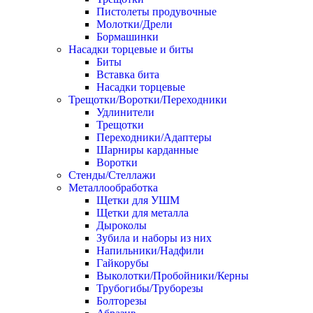
Пистолеты продувочные
Молотки/Дрели
Бормашинки
Насадки торцевые и биты
Биты
Вставка бита
Насадки торцевые
Трещотки/Воротки/Переходники
Удлинители
Трещотки
Переходники/Адаптеры
Шарниры карданные
Воротки
Стенды/Стеллажи
Металлообработка
Щетки для УШМ
Щетки для металла
Дыроколы
Зубила и наборы из них
Напильники/Надфили
Гайкорубы
Выколотки/Пробойники/Керны
Трубогибы/Труборезы
Болторезы