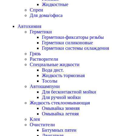
Жидкостные
Спреи
Для дома/офиса
Автохимия
Герметики
Герметики-фиксаторы резьбы
Герметики силиконовые
Герметики системы охлаждения
Грязь
Растворители
Специальные жидкости
Вода дист.
Жидкость тормозная
Тосолы
Автошампуни
Для бесконтактной мойки
Для ручной мойки
Жидкость стеклоомывающая
Омывайка зимняя
Омывайка летняя
Клея
Очистители
Битумных пятен
Двигателя