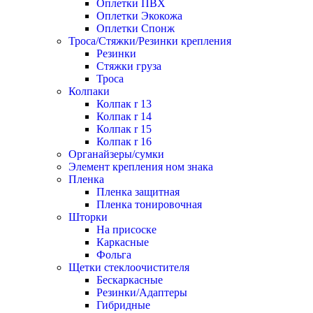
Оплетки ПВХ
Оплетки Экокожа
Оплетки Спонж
Троса/Стяжки/Резинки крепления
Резинки
Стяжки груза
Троса
Колпаки
Колпак r 13
Колпак r 14
Колпак r 15
Колпак r 16
Органайзеры/сумки
Элемент крепления ном знака
Пленка
Пленка защитная
Пленка тонировочная
Шторки
На присоске
Каркасные
Фольга
Щетки стеклоочистителя
Бескаркасные
Резинки/Адаптеры
Гибридные