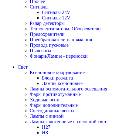
Прочее
Сигналы
Сигналы 24V
Сигналы 12V
Радар-детекторы
Тепловентиляторы, Обогреватели
Предохранители
Преобразователи напряжения
Провода пусковые
Пылесосы
Фонари/Лампы - переноски
Свет
Ксеноновое оборудование
Блоки розжига
Лампы ксеноновые
Лампы вспомогательного освещения
Фары противотуманные
Ходовые огни
Фары дополнительные
Светодиодные ленты
Лампы с линзой
Лампы галогеновые в головной свет
H27
H8