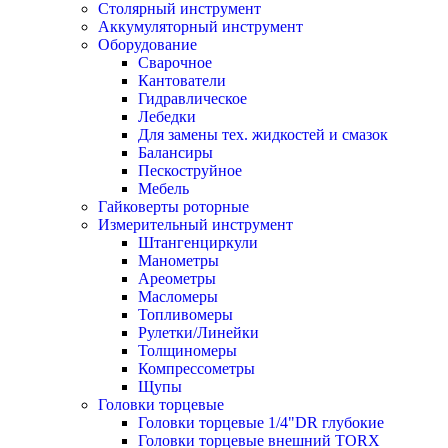
Столярный инструмент
Аккумуляторный инструмент
Оборудование
Сварочное
Кантователи
Гидравлическое
Лебедки
Для замены тех. жидкостей и смазок
Балансиры
Пескоструйное
Мебель
Гайковерты роторные
Измерительный инструмент
Штангенциркули
Манометры
Ареометры
Масломеры
Топливомеры
Рулетки/Линейки
Толщиномеры
Компрессометры
Щупы
Головки торцевые
Головки торцевые 1/4"DR глубокие
Головки торцевые внешний TORX