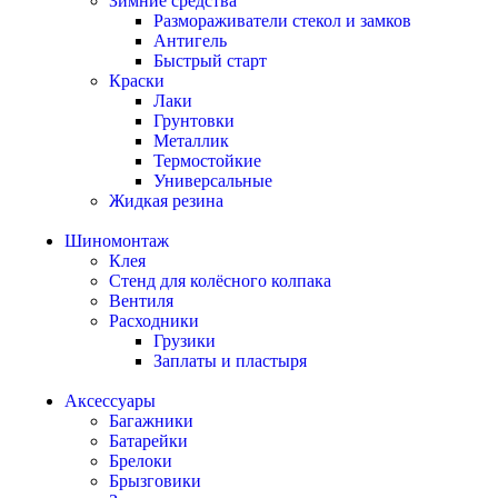
Зимние средства
Размораживатели стекол и замков
Антигель
Быстрый старт
Краски
Лаки
Грунтовки
Металлик
Термостойкие
Универсальные
Жидкая резина
Шиномонтаж
Клея
Стенд для колёсного колпака
Вентиля
Расходники
Грузики
Заплаты и пластыря
Аксессуары
Багажники
Батарейки
Брелоки
Брызговики