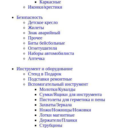
Каркасные
Иконки/крестики
Безопасность
Детское кресло
Жилеты
Знак аварийный
Прочее
Биты бейсбольные
Огнетушители
Наборы автомобилиста
Аптечка
Инструмент и оборудование
Стенд в Подарок
Подставки ремонтные
Вспомогательный инструмент
Молотки/Кувалды
Сумки/Ящики для инструмента
Пистолеты для герметика и пены
Захваты/Зеркала
Ножи/Ножницы/Ножовки
Лотки магнитные
Держатели/Планки
Струбцины