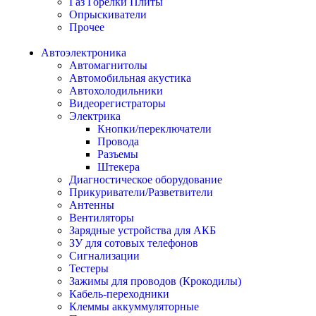
Газ Горелки Плиты
Опрыскиватели
Прочее
Автоэлектроника
Автомагнитолы
Автомобильная акустика
Автохолодильники
Видеорегистраторы
Электрика
Кнопки/переключатели
Провода
Разъемы
Штекера
Диагностическое оборудование
Прикуриватели/Разветвители
Антенны
Вентиляторы
Зарядные устройства для АКБ
ЗУ для сотовых телефонов
Сигнализации
Тестеры
Зажимы для проводов (Крокодилы)
Кабель-переходники
Клеммы аккуммуляторные