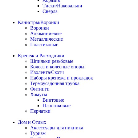
Абразив
Тиски/Наковальни
Свёрла
Канистры/Воронки
Воронки
Алюминиевые
Металлические
Пластиковые
Крепеж и Расходники
Шпильки резьбовые
Колеса и колесные опоры
Изолента/Скотч
Наборы крепежа и прокладок
Термоусадочная трубка
Фитинги
Хомуты
Винтовые
Пластиковые
Перчатки
Дом и Отдых
Аксессуары для пикника
Туризм