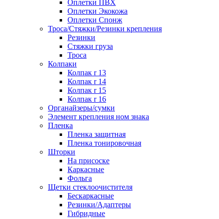
Оплетки ПВХ
Оплетки Экокожа
Оплетки Спонж
Троса/Стяжки/Резинки крепления
Резинки
Стяжки груза
Троса
Колпаки
Колпак r 13
Колпак r 14
Колпак r 15
Колпак r 16
Органайзеры/сумки
Элемент крепления ном знака
Пленка
Пленка защитная
Пленка тонировочная
Шторки
На присоске
Каркасные
Фольга
Щетки стеклоочистителя
Бескаркасные
Резинки/Адаптеры
Гибридные