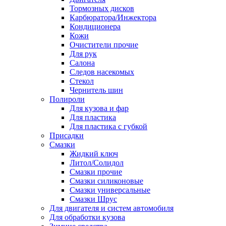
Тормозных дисков
Карбюратора/Инжектора
Кондиционера
Кожи
Очистители прочие
Для рук
Салона
Следов насекомых
Стекол
Чернитель шин
Полироли
Для кузова и фар
Для пластика
Для пластика с губкой
Присадки
Смазки
Жидкий ключ
Литол/Солидол
Смазки прочие
Смазки силиконовые
Смазки универсальные
Смазки Шрус
Для двигателя и систем автомобиля
Для обработки кузова