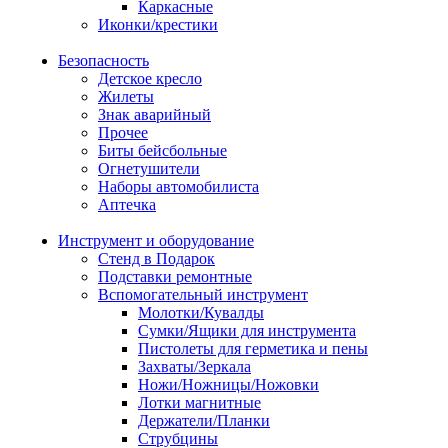
Каркасные
Иконки/крестики
Безопасность
Детское кресло
Жилеты
Знак аварийный
Прочее
Биты бейсбольные
Огнетушители
Наборы автомобилиста
Аптечка
Инструмент и оборудование
Стенд в Подарок
Подставки ремонтные
Вспомогательный инструмент
Молотки/Кувалды
Сумки/Ящики для инструмента
Пистолеты для герметика и пены
Захваты/Зеркала
Ножи/Ножницы/Ножовки
Лотки магнитные
Держатели/Планки
Струбцины