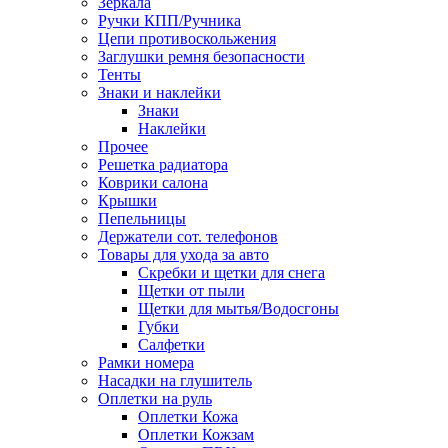
Зеркала
Ручки КПП/Ручника
Цепи противоскольжения
Заглушки ремня безопасности
Тенты
Знаки и наклейки
Знаки
Наклейки
Прочее
Решетка радиатора
Коврики салона
Крышки
Пепельницы
Держатели сот. телефонов
Товары для ухода за авто
Скребки и щетки для снега
Щетки от пыли
Щетки для мытья/Водосгоны
Губки
Салфетки
Рамки номера
Насадки на глушитель
Оплетки на руль
Оплетки Кожа
Оплетки Кожзам