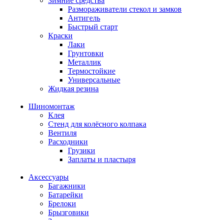
Зимние средства
Размораживатели стекол и замков
Антигель
Быстрый старт
Краски
Лаки
Грунтовки
Металлик
Термостойкие
Универсальные
Жидкая резина
Шиномонтаж
Клея
Стенд для колёсного колпака
Вентиля
Расходники
Грузики
Заплаты и пластыря
Аксессуары
Багажники
Батарейки
Брелоки
Брызговики