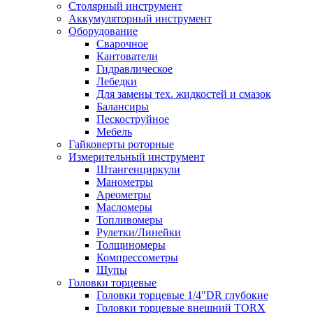
Столярный инструмент
Аккумуляторный инструмент
Оборудование
Сварочное
Кантователи
Гидравлическое
Лебедки
Для замены тех. жидкостей и смазок
Балансиры
Пескоструйное
Мебель
Гайковерты роторные
Измерительный инструмент
Штангенциркули
Манометры
Ареометры
Масломеры
Топливомеры
Рулетки/Линейки
Толщиномеры
Компрессометры
Щупы
Головки торцевые
Головки торцевые 1/4"DR глубокие
Головки торцевые внешний TORX