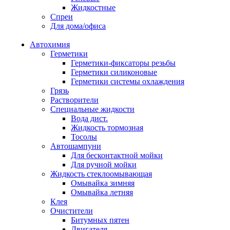
Жидкостные
Спреи
Для дома/офиса
Автохимия
Герметики
Герметики-фиксаторы резьбы
Герметики силиконовые
Герметики системы охлаждения
Грязь
Растворители
Специальные жидкости
Вода дист.
Жидкость тормозная
Тосолы
Автошампуни
Для бесконтактной мойки
Для ручной мойки
Жидкость стеклоомывающая
Омывайка зимняя
Омывайка летняя
Клея
Очистители
Битумных пятен
Двигателя