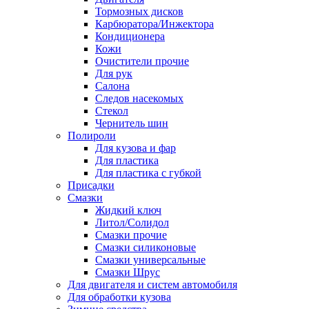
Тормозных дисков
Карбюратора/Инжектора
Кондиционера
Кожи
Очистители прочие
Для рук
Салона
Следов насекомых
Стекол
Чернитель шин
Полироли
Для кузова и фар
Для пластика
Для пластика с губкой
Присадки
Смазки
Жидкий ключ
Литол/Солидол
Смазки прочие
Смазки силиконовые
Смазки универсальные
Смазки Шрус
Для двигателя и систем автомобиля
Для обработки кузова