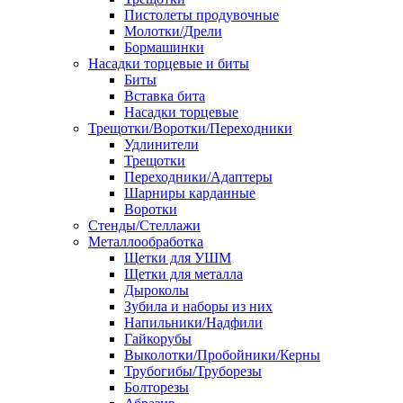
Пистолеты продувочные
Молотки/Дрели
Бормашинки
Насадки торцевые и биты
Биты
Вставка бита
Насадки торцевые
Трещотки/Воротки/Переходники
Удлинители
Трещотки
Переходники/Адаптеры
Шарниры карданные
Воротки
Стенды/Стеллажи
Металлообработка
Щетки для УШМ
Щетки для металла
Дыроколы
Зубила и наборы из них
Напильники/Надфили
Гайкорубы
Выколотки/Пробойники/Керны
Трубогибы/Труборезы
Болторезы