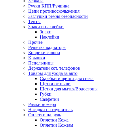
Зеркала
Ручки КПП/Ручника
Цепи противоскольжения
Заглушки ремня безопасности
Тенты
Знаки и наклейки
Знаки
Наклейки
Прочее
Решетка радиатора
Коврики салона
Крышки
Пепельницы
Держатели сот. телефонов
Товары для ухода за авто
Скребки и щетки для снега
Щетки от пыли
Щетки для мытья/Водосгоны
Губки
Салфетки
Рамки номера
Насадки на глушитель
Оплетки на руль
Оплетки Кожа
Оплетки Кожзам