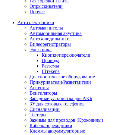
Газ Горелки Плиты
Опрыскиватели
Прочее
Автоэлектроника
Автомагнитолы
Автомобильная акустика
Автохолодильники
Видеорегистраторы
Электрика
Кнопки/переключатели
Провода
Разъемы
Штекера
Диагностическое оборудование
Прикуриватели/Разветвители
Антенны
Вентиляторы
Зарядные устройства для АКБ
ЗУ для сотовых телефонов
Сигнализации
Тестеры
Зажимы для проводов (Крокодилы)
Кабель-переходники
Клеммы аккуммуляторные