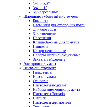
1/4" и 3/8"
3/4" и 1"
Универсальные
Шарнирно-губцевый инструмент
Бокорезы
Съемники для стопорных колец
Длинногубцы
Заклепочники
Пассатижи
Клещи/Зажимы для хомутов
Пинцеты
Клещи переставные
Наборы шарнирно-губцевые
Захваты гейферные
Электроинструмент
Пневмоинструмент
Гайковерты
Краскопульты
Оснастка
Пистолеты подкачки
Наборы пневмоинструмента
Пистолеты Tornado
Шланги
Пистолеты для мовили
Трещотки