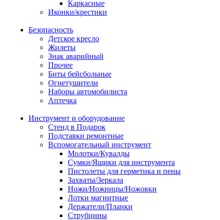
Каркасные
Иконки/крестики
Безопасность
Детское кресло
Жилеты
Знак аварийный
Прочее
Биты бейсбольные
Огнетушители
Наборы автомобилиста
Аптечка
Инструмент и оборудование
Стенд в Подарок
Подставки ремонтные
Вспомогательный инструмент
Молотки/Кувалды
Сумки/Ящики для инструмента
Пистолеты для герметика и пены
Захваты/Зеркала
Ножи/Ножницы/Ножовки
Лотки магнитные
Держатели/Планки
Струбцины