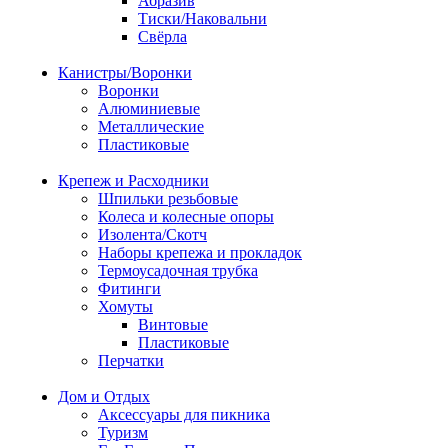
Абразив
Тиски/Наковальни
Свёрла
Канистры/Воронки
Воронки
Алюминиевые
Металлические
Пластиковые
Крепеж и Расходники
Шпильки резьбовые
Колеса и колесные опоры
Изолента/Скотч
Наборы крепежа и прокладок
Термоусадочная трубка
Фитинги
Хомуты
Винтовые
Пластиковые
Перчатки
Дом и Отдых
Аксессуары для пикника
Туризм