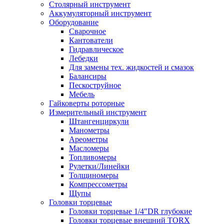
Столярный инструмент
Аккумуляторный инструмент
Оборудование
Сварочное
Кантователи
Гидравлическое
Лебедки
Для замены тех. жидкостей и смазок
Балансиры
Пескоструйное
Мебель
Гайковерты роторные
Измерительный инструмент
Штангенциркули
Манометры
Ареометры
Масломеры
Топливомеры
Рулетки/Линейки
Толщиномеры
Компрессометры
Щупы
Головки торцевые
Головки торцевые 1/4"DR глубокие
Головки торцевые внешний TORX