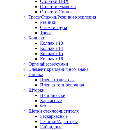
Оплетки ПВХ
Оплетки Экокожа
Оплетки Спонж
Троса/Стяжки/Резинки крепления
Резинки
Стяжки груза
Троса
Колпаки
Колпак r 13
Колпак r 14
Колпак r 15
Колпак r 16
Органайзеры/сумки
Элемент крепления ном знака
Пленка
Пленка защитная
Пленка тонировочная
Шторки
На присоске
Каркасные
Фольга
Щетки стеклоочистителя
Бескаркасные
Резинки/Адаптеры
Гибридные