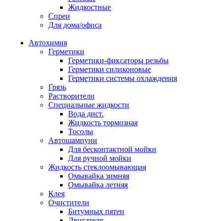
Жидкостные
Спреи
Для дома/офиса
Автохимия
Герметики
Герметики-фиксаторы резьбы
Герметики силиконовые
Герметики системы охлаждения
Грязь
Растворители
Специальные жидкости
Вода дист.
Жидкость тормозная
Тосолы
Автошампуни
Для бесконтактной мойки
Для ручной мойки
Жидкость стеклоомывающая
Омывайка зимняя
Омывайка летняя
Клея
Очистители
Битумных пятен
Двигателя