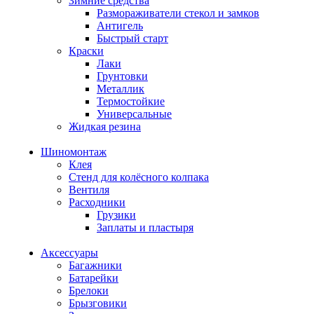
Зимние средства
Размораживатели стекол и замков
Антигель
Быстрый старт
Краски
Лаки
Грунтовки
Металлик
Термостойкие
Универсальные
Жидкая резина
Шиномонтаж
Клея
Стенд для колёсного колпака
Вентиля
Расходники
Грузики
Заплаты и пластыря
Аксессуары
Багажники
Батарейки
Брелоки
Брызговики