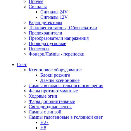
Прочее
Сигналы
Сигналы 24V
Сигналы 12V
Радар-детекторы
Тепловентиляторы, Обогреватели
Предохранители
Преобразователи напряжения
Провода пусковые
Пылесосы
Фонари/Лампы - переноски
Свет
Ксеноновое оборудование
Блоки розжига
Лампы ксеноновые
Лампы вспомогательного освещения
Фары противотуманные
Ходовые огни
Фары дополнительные
Светодиодные ленты
Лампы с линзой
Лампы галогеновые в головной свет
H27
H8