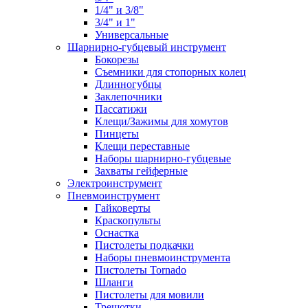
1/4" и 3/8"
3/4" и 1"
Универсальные
Шарнирно-губцевый инструмент
Бокорезы
Съемники для стопорных колец
Длинногубцы
Заклепочники
Пассатижи
Клещи/Зажимы для хомутов
Пинцеты
Клещи переставные
Наборы шарнирно-губцевые
Захваты гейферные
Электроинструмент
Пневмоинструмент
Гайковерты
Краскопульты
Оснастка
Пистолеты подкачки
Наборы пневмоинструмента
Пистолеты Tornado
Шланги
Пистолеты для мовили
Трещотки