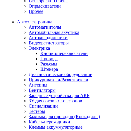
Газ Горелки Плиты
Опрыскиватели
Прочее
Автоэлектроника
Автомагнитолы
Автомобильная акустика
Автохолодильники
Видеорегистраторы
Электрика
Кнопки/переключатели
Провода
Разъемы
Штекера
Диагностическое оборудование
Прикуриватели/Разветвители
Антенны
Вентиляторы
Зарядные устройства для АКБ
ЗУ для сотовых телефонов
Сигнализации
Тестеры
Зажимы для проводов (Крокодилы)
Кабель-переходники
Клеммы аккуммуляторные