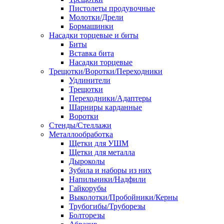
Пистолеты продувочные
Молотки/Дрели
Бормашинки
Насадки торцевые и биты
Биты
Вставка бита
Насадки торцевые
Трещотки/Воротки/Переходники
Удлинители
Трещотки
Переходники/Адаптеры
Шарниры карданные
Воротки
Стенды/Стеллажи
Металлообработка
Щетки для УШМ
Щетки для металла
Дыроколы
Зубила и наборы из них
Напильники/Надфили
Гайкорубы
Выколотки/Пробойники/Керны
Трубогибы/Труборезы
Болторезы