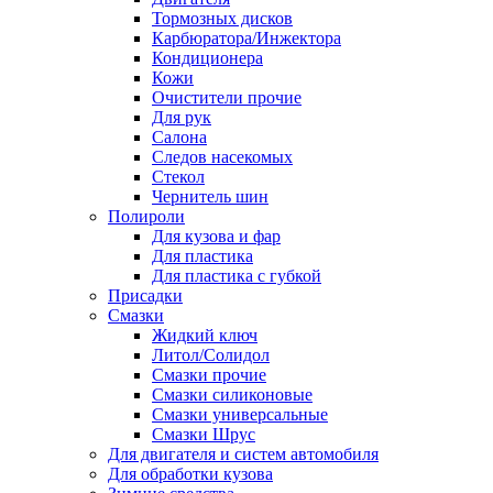
Тормозных дисков
Карбюратора/Инжектора
Кондиционера
Кожи
Очистители прочие
Для рук
Салона
Следов насекомых
Стекол
Чернитель шин
Полироли
Для кузова и фар
Для пластика
Для пластика с губкой
Присадки
Смазки
Жидкий ключ
Литол/Солидол
Смазки прочие
Смазки силиконовые
Смазки универсальные
Смазки Шрус
Для двигателя и систем автомобиля
Для обработки кузова