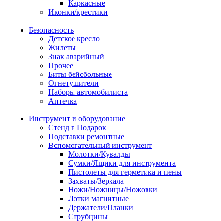
Каркасные
Иконки/крестики
Безопасность
Детское кресло
Жилеты
Знак аварийный
Прочее
Биты бейсбольные
Огнетушители
Наборы автомобилиста
Аптечка
Инструмент и оборудование
Стенд в Подарок
Подставки ремонтные
Вспомогательный инструмент
Молотки/Кувалды
Сумки/Ящики для инструмента
Пистолеты для герметика и пены
Захваты/Зеркала
Ножи/Ножницы/Ножовки
Лотки магнитные
Держатели/Планки
Струбцины