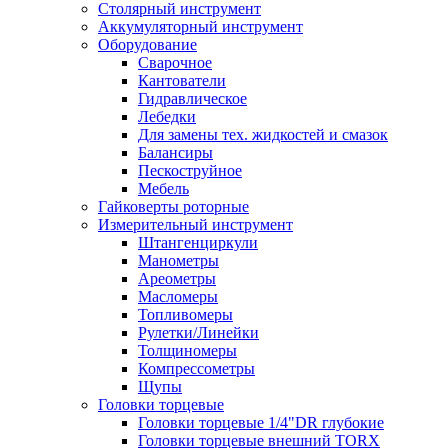
Столярный инструмент
Аккумуляторный инструмент
Оборудование
Сварочное
Кантователи
Гидравлическое
Лебедки
Для замены тех. жидкостей и смазок
Балансиры
Пескоструйное
Мебель
Гайковерты роторные
Измерительный инструмент
Штангенциркули
Манометры
Ареометры
Масломеры
Топливомеры
Рулетки/Линейки
Толщиномеры
Компрессометры
Щупы
Головки торцевые
Головки торцевые 1/4"DR глубокие
Головки торцевые внешний TORX