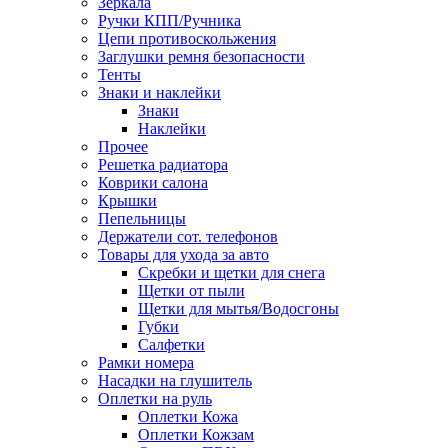
Зеркала
Ручки КПП/Ручника
Цепи противоскольжения
Заглушки ремня безопасности
Тенты
Знаки и наклейки
Знаки
Наклейки
Прочее
Решетка радиатора
Коврики салона
Крышки
Пепельницы
Держатели сот. телефонов
Товары для ухода за авто
Скребки и щетки для снега
Щетки от пыли
Щетки для мытья/Водосгоны
Губки
Салфетки
Рамки номера
Насадки на глушитель
Оплетки на руль
Оплетки Кожа
Оплетки Кожзам