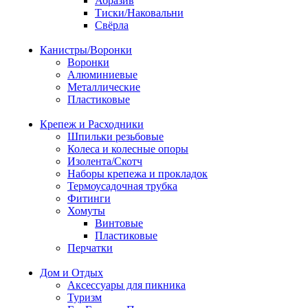
Абразив
Тиски/Наковальни
Свёрла
Канистры/Воронки
Воронки
Алюминиевые
Металлические
Пластиковые
Крепеж и Расходники
Шпильки резьбовые
Колеса и колесные опоры
Изолента/Скотч
Наборы крепежа и прокладок
Термоусадочная трубка
Фитинги
Хомуты
Винтовые
Пластиковые
Перчатки
Дом и Отдых
Аксессуары для пикника
Туризм