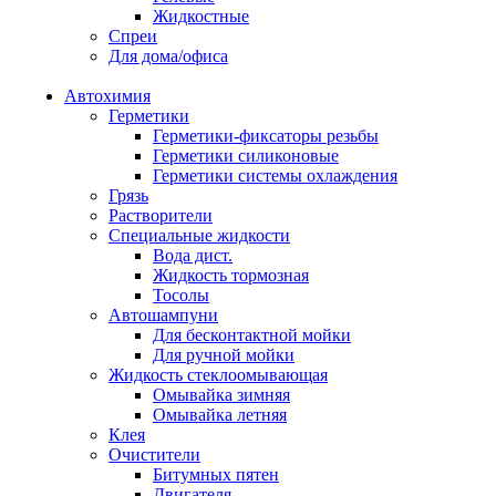
Жидкостные
Спреи
Для дома/офиса
Автохимия
Герметики
Герметики-фиксаторы резьбы
Герметики силиконовые
Герметики системы охлаждения
Грязь
Растворители
Специальные жидкости
Вода дист.
Жидкость тормозная
Тосолы
Автошампуни
Для бесконтактной мойки
Для ручной мойки
Жидкость стеклоомывающая
Омывайка зимняя
Омывайка летняя
Клея
Очистители
Битумных пятен
Двигателя