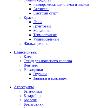
Зимние средства
Размораживатели стекол и замков
Антигель
Быстрый старт
Краски
Лаки
Грунтовки
Металлик
Термостойкие
Универсальные
Жидкая резина
Шиномонтаж
Клея
Стенд для колёсного колпака
Вентиля
Расходники
Грузики
Заплаты и пластыря
Аксессуары
Багажники
Батарейки
Брелоки
Брызговики