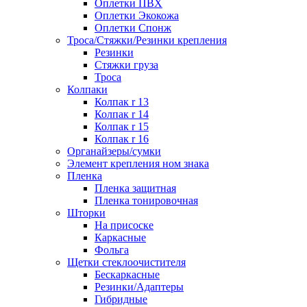
Оплетки ПВХ
Оплетки Экокожа
Оплетки Спонж
Троса/Стяжки/Резинки крепления
Резинки
Стяжки груза
Троса
Колпаки
Колпак r 13
Колпак r 14
Колпак r 15
Колпак r 16
Органайзеры/сумки
Элемент крепления ном знака
Пленка
Пленка защитная
Пленка тонировочная
Шторки
На присоске
Каркасные
Фольга
Щетки стеклоочистителя
Бескаркасные
Резинки/Адаптеры
Гибридные