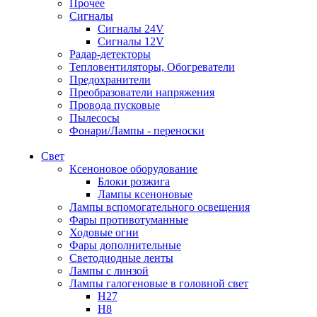
Прочее
Сигналы
Сигналы 24V
Сигналы 12V
Радар-детекторы
Тепловентиляторы, Обогреватели
Предохранители
Преобразователи напряжения
Провода пусковые
Пылесосы
Фонари/Лампы - переноски
Свет
Ксеноновое оборудование
Блоки розжига
Лампы ксеноновые
Лампы вспомогательного освещения
Фары противотуманные
Ходовые огни
Фары дополнительные
Светодиодные ленты
Лампы с линзой
Лампы галогеновые в головной свет
H27
H8