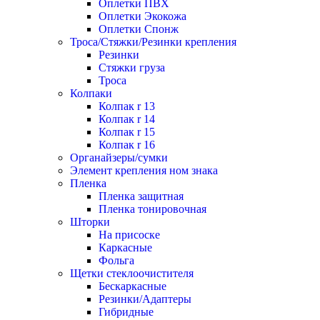
Оплетки ПВХ
Оплетки Экокожа
Оплетки Спонж
Троса/Стяжки/Резинки крепления
Резинки
Стяжки груза
Троса
Колпаки
Колпак r 13
Колпак r 14
Колпак r 15
Колпак r 16
Органайзеры/сумки
Элемент крепления ном знака
Пленка
Пленка защитная
Пленка тонировочная
Шторки
На присоске
Каркасные
Фольга
Щетки стеклоочистителя
Бескаркасные
Резинки/Адаптеры
Гибридные