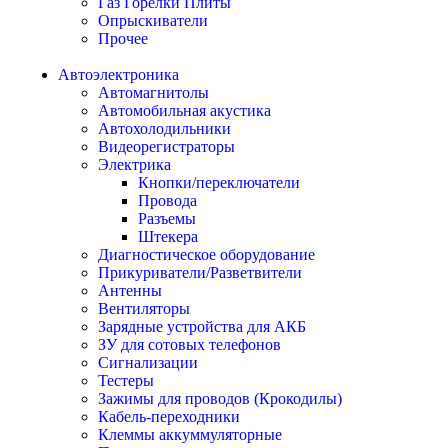
Газ Горелки Плиты
Опрыскиватели
Прочее
Автоэлектроника
Автомагнитолы
Автомобильная акустика
Автохолодильники
Видеорегистраторы
Электрика
Кнопки/переключатели
Провода
Разъемы
Штекера
Диагностическое оборудование
Прикуриватели/Разветвители
Антенны
Вентиляторы
Зарядные устройства для АКБ
ЗУ для сотовых телефонов
Сигнализации
Тестеры
Зажимы для проводов (Крокодилы)
Кабель-переходники
Клеммы аккуммуляторные