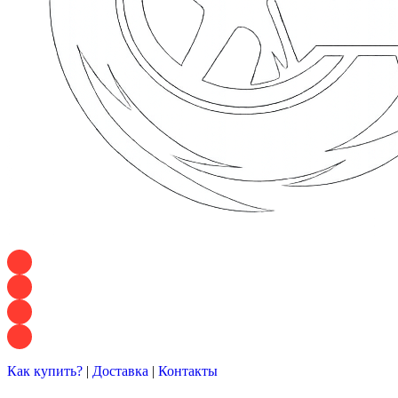
+7 928 120 54 36 — Игорь
+7 928 120 94 83 — Евгения
+7 928 767 21 62 — Алеся
+7 928 121 54 18 — Влад
Как купить?
|
Доставка
|
Контакты