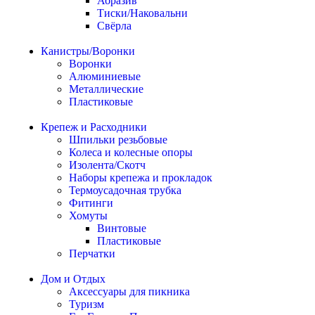
Абразив
Тиски/Наковальни
Свёрла
Канистры/Воронки
Воронки
Алюминиевые
Металлические
Пластиковые
Крепеж и Расходники
Шпильки резьбовые
Колеса и колесные опоры
Изолента/Скотч
Наборы крепежа и прокладок
Термоусадочная трубка
Фитинги
Хомуты
Винтовые
Пластиковые
Перчатки
Дом и Отдых
Аксессуары для пикника
Туризм