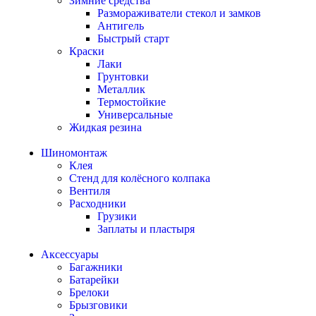
Зимние средства
Размораживатели стекол и замков
Антигель
Быстрый старт
Краски
Лаки
Грунтовки
Металлик
Термостойкие
Универсальные
Жидкая резина
Шиномонтаж
Клея
Стенд для колёсного колпака
Вентиля
Расходники
Грузики
Заплаты и пластыря
Аксессуары
Багажники
Батарейки
Брелоки
Брызговики