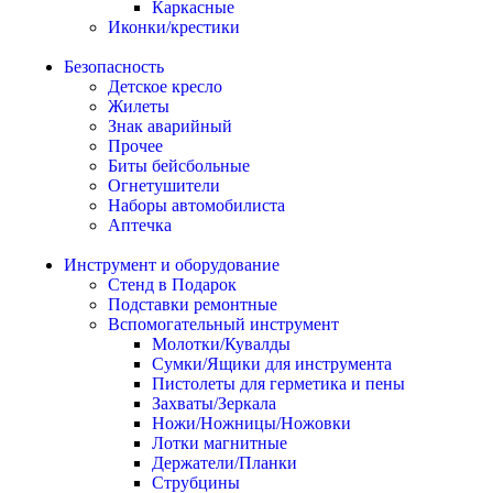
Каркасные
Иконки/крестики
Безопасность
Детское кресло
Жилеты
Знак аварийный
Прочее
Биты бейсбольные
Огнетушители
Наборы автомобилиста
Аптечка
Инструмент и оборудование
Стенд в Подарок
Подставки ремонтные
Вспомогательный инструмент
Молотки/Кувалды
Сумки/Ящики для инструмента
Пистолеты для герметика и пены
Захваты/Зеркала
Ножи/Ножницы/Ножовки
Лотки магнитные
Держатели/Планки
Струбцины