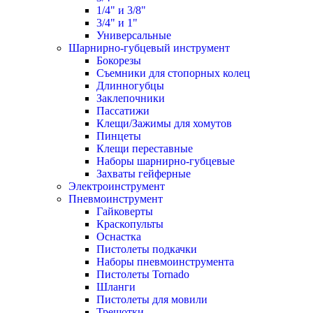
1/4" и 3/8"
3/4" и 1"
Универсальные
Шарнирно-губцевый инструмент
Бокорезы
Съемники для стопорных колец
Длинногубцы
Заклепочники
Пассатижи
Клещи/Зажимы для хомутов
Пинцеты
Клещи переставные
Наборы шарнирно-губцевые
Захваты гейферные
Электроинструмент
Пневмоинструмент
Гайковерты
Краскопульты
Оснастка
Пистолеты подкачки
Наборы пневмоинструмента
Пистолеты Tornado
Шланги
Пистолеты для мовили
Трещотки