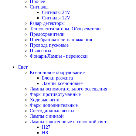
Прочее
Сигналы
Сигналы 24V
Сигналы 12V
Радар-детекторы
Тепловентиляторы, Обогреватели
Предохранители
Преобразователи напряжения
Провода пусковые
Пылесосы
Фонари/Лампы - переноски
Свет
Ксеноновое оборудование
Блоки розжига
Лампы ксеноновые
Лампы вспомогательного освещения
Фары противотуманные
Ходовые огни
Фары дополнительные
Светодиодные ленты
Лампы с линзой
Лампы галогеновые в головной свет
H27
H8