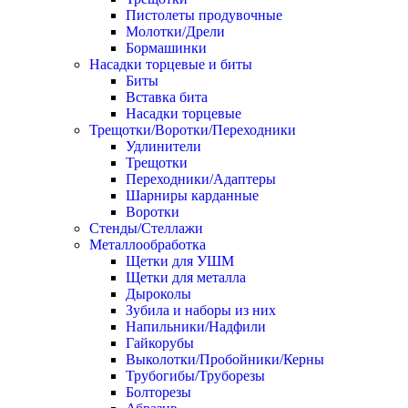
Пистолеты продувочные
Молотки/Дрели
Бормашинки
Насадки торцевые и биты
Биты
Вставка бита
Насадки торцевые
Трещотки/Воротки/Переходники
Удлинители
Трещотки
Переходники/Адаптеры
Шарниры карданные
Воротки
Стенды/Стеллажи
Металлообработка
Щетки для УШМ
Щетки для металла
Дыроколы
Зубила и наборы из них
Напильники/Надфили
Гайкорубы
Выколотки/Пробойники/Керны
Трубогибы/Труборезы
Болторезы