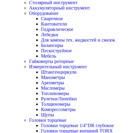
Столярный инструмент
Аккумуляторный инструмент
Оборудование
Сварочное
Кантователи
Гидравлическое
Лебедки
Для замены тех. жидкостей и смазок
Балансиры
Пескоструйное
Мебель
Гайковерты роторные
Измерительный инструмент
Штангенциркули
Манометры
Ареометры
Масломеры
Топливомеры
Рулетки/Линейки
Толщиномеры
Компрессометры
Щупы
Головки торцевые
Головки торцевые 1/4"DR глубокие
Головки торцевые внешний TORX