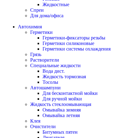
Жидкостные
Спреи
Для дома/офиса
Автохимия
Герметики
Герметики-фиксаторы резьбы
Герметики силиконовые
Герметики системы охлаждения
Грязь
Растворители
Специальные жидкости
Вода дист.
Жидкость тормозная
Тосолы
Автошампуни
Для бесконтактной мойки
Для ручной мойки
Жидкость стеклоомывающая
Омывайка зимняя
Омывайка летняя
Клея
Очистители
Битумных пятен
Двигателя