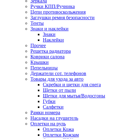
Зеркала
Ручки КПП/Ручника
Цепи противоскольжения
Заглушки ремня безопасности
Тенты
Знаки и наклейки
Знаки
Наклейки
Прочее
Решетка радиатора
Коврики салона
Крышки
Пепельницы
Держатели сот. телефонов
Товары для ухода за авто
Скребки и щетки для снега
Щетки от пыли
Щетки для мытья/Водосгоны
Губки
Салфетки
Рамки номера
Насадки на глушитель
Оплетки на руль
Оплетки Кожа
Оплетки Кожзам