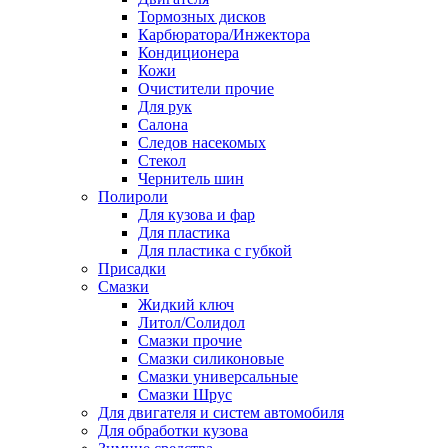
Тормозных дисков
Карбюратора/Инжектора
Кондиционера
Кожи
Очистители прочие
Для рук
Салона
Следов насекомых
Стекол
Чернитель шин
Полироли
Для кузова и фар
Для пластика
Для пластика с губкой
Присадки
Смазки
Жидкий ключ
Литол/Солидол
Смазки прочие
Смазки силиконовые
Смазки универсальные
Смазки Шрус
Для двигателя и систем автомобиля
Для обработки кузова