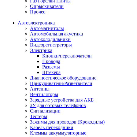
Газ Горелки Плиты
Опрыскиватели
Прочее
Автоэлектроника
Автомагнитолы
Автомобильная акустика
Автохолодильники
Видеорегистраторы
Электрика
Кнопки/переключатели
Провода
Разъемы
Штекера
Диагностическое оборудование
Прикуриватели/Разветвители
Антенны
Вентиляторы
Зарядные устройства для АКБ
ЗУ для сотовых телефонов
Сигнализации
Тестеры
Зажимы для проводов (Крокодилы)
Кабель-переходники
Клеммы аккуммуляторные