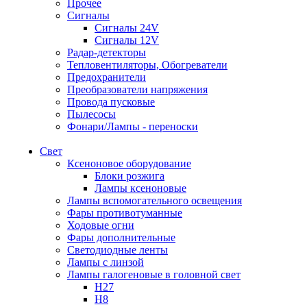
Прочее
Сигналы
Сигналы 24V
Сигналы 12V
Радар-детекторы
Тепловентиляторы, Обогреватели
Предохранители
Преобразователи напряжения
Провода пусковые
Пылесосы
Фонари/Лампы - переноски
Свет
Ксеноновое оборудование
Блоки розжига
Лампы ксеноновые
Лампы вспомогательного освещения
Фары противотуманные
Ходовые огни
Фары дополнительные
Светодиодные ленты
Лампы с линзой
Лампы галогеновые в головной свет
H27
H8