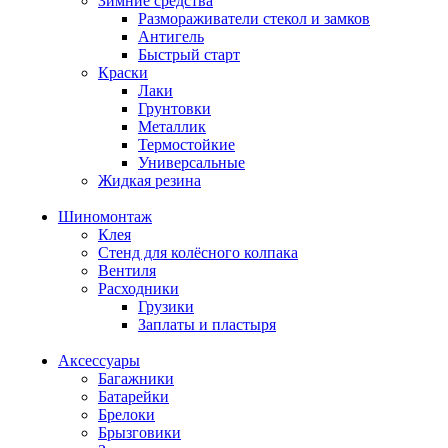
Зимние средства
Размораживатели стекол и замков
Антигель
Быстрый старт
Краски
Лаки
Грунтовки
Металлик
Термостойкие
Универсальные
Жидкая резина
Шиномонтаж
Клея
Стенд для колёсного колпака
Вентиля
Расходники
Грузики
Заплаты и пластыря
Аксессуары
Багажники
Батарейки
Брелоки
Брызговики