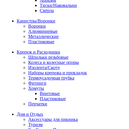
Абразив
Тиски/Наковальни
Свёрла
Канистры/Воронки
Воронки
Алюминиевые
Металлические
Пластиковые
Крепеж и Расходники
Шпильки резьбовые
Колеса и колесные опоры
Изолента/Скотч
Наборы крепежа и прокладок
Термоусадочная трубка
Фитинги
Хомуты
Винтовые
Пластиковые
Перчатки
Дом и Отдых
Аксессуары для пикника
Туризм