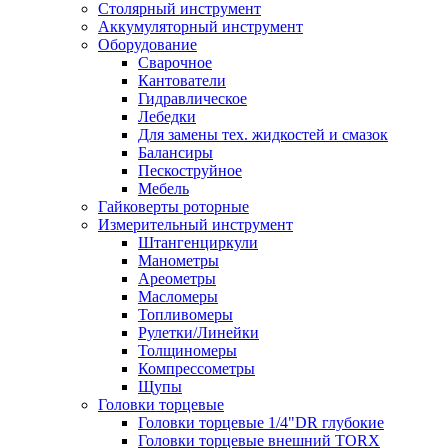
Столярный инструмент
Аккумуляторный инструмент
Оборудование
Сварочное
Кантователи
Гидравлическое
Лебедки
Для замены тех. жидкостей и смазок
Балансиры
Пескоструйное
Мебель
Гайковерты роторные
Измерительный инструмент
Штангенциркули
Манометры
Ареометры
Масломеры
Топливомеры
Рулетки/Линейки
Толщиномеры
Компрессометры
Щупы
Головки торцевые
Головки торцевые 1/4"DR глубокие
Головки торцевые внешний TORX