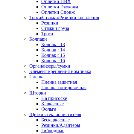
Оплетки ПВХ
Оплетки Экокожа
Оплетки Спонж
Троса/Стяжки/Резинки крепления
Резинки
Стяжки груза
Троса
Колпаки
Колпак r 13
Колпак r 14
Колпак r 15
Колпак r 16
Органайзеры/сумки
Элемент крепления ном знака
Пленка
Пленка защитная
Пленка тонировочная
Шторки
На присоске
Каркасные
Фольга
Щетки стеклоочистителя
Бескаркасные
Резинки/Адаптеры
Гибридные