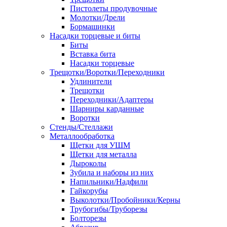
Пистолеты продувочные
Молотки/Дрели
Бормашинки
Насадки торцевые и биты
Биты
Вставка бита
Насадки торцевые
Трещотки/Воротки/Переходники
Удлинители
Трещотки
Переходники/Адаптеры
Шарниры карданные
Воротки
Стенды/Стеллажи
Металлообработка
Щетки для УШМ
Щетки для металла
Дыроколы
Зубила и наборы из них
Напильники/Надфили
Гайкорубы
Выколотки/Пробойники/Керны
Трубогибы/Труборезы
Болторезы