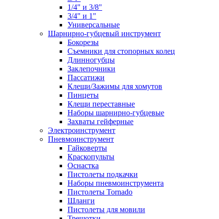
1/4" и 3/8"
3/4" и 1"
Универсальные
Шарнирно-губцевый инструмент
Бокорезы
Съемники для стопорных колец
Длинногубцы
Заклепочники
Пассатижи
Клещи/Зажимы для хомутов
Пинцеты
Клещи переставные
Наборы шарнирно-губцевые
Захваты гейферные
Электроинструмент
Пневмоинструмент
Гайковерты
Краскопульты
Оснастка
Пистолеты подкачки
Наборы пневмоинструмента
Пистолеты Tornado
Шланги
Пистолеты для мовили
Трещотки