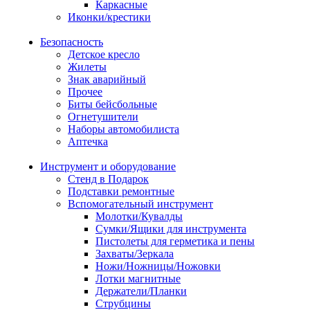
Каркасные
Иконки/крестики
Безопасность
Детское кресло
Жилеты
Знак аварийный
Прочее
Биты бейсбольные
Огнетушители
Наборы автомобилиста
Аптечка
Инструмент и оборудование
Стенд в Подарок
Подставки ремонтные
Вспомогательный инструмент
Молотки/Кувалды
Сумки/Ящики для инструмента
Пистолеты для герметика и пены
Захваты/Зеркала
Ножи/Ножницы/Ножовки
Лотки магнитные
Держатели/Планки
Струбцины