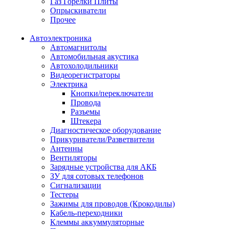
Газ Горелки Плиты
Опрыскиватели
Прочее
Автоэлектроника
Автомагнитолы
Автомобильная акустика
Автохолодильники
Видеорегистраторы
Электрика
Кнопки/переключатели
Провода
Разъемы
Штекера
Диагностическое оборудование
Прикуриватели/Разветвители
Антенны
Вентиляторы
Зарядные устройства для АКБ
ЗУ для сотовых телефонов
Сигнализации
Тестеры
Зажимы для проводов (Крокодилы)
Кабель-переходники
Клеммы аккуммуляторные