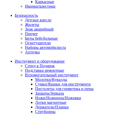
Каркасные
Иконки/крестики
Безопасность
Детское кресло
Жилеты
Знак аварийный
Прочее
Биты бейсбольные
Огнетушители
Наборы автомобилиста
Аптечка
Инструмент и оборудование
Стенд в Подарок
Подставки ремонтные
Вспомогательный инструмент
Молотки/Кувалды
Сумки/Ящики для инструмента
Пистолеты для герметика и пены
Захваты/Зеркала
Ножи/Ножницы/Ножовки
Лотки магнитные
Держатели/Планки
Струбцины