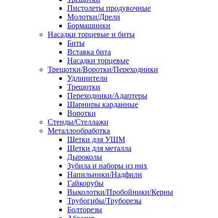
Пистолеты продувочные
Молотки/Дрели
Бормашинки
Насадки торцевые и биты
Биты
Вставка бита
Насадки торцевые
Трещотки/Воротки/Переходники
Удлинители
Трещотки
Переходники/Адаптеры
Шарниры карданные
Воротки
Стенды/Стеллажи
Металлообработка
Щетки для УШМ
Щетки для металла
Дыроколы
Зубила и наборы из них
Напильники/Надфили
Гайкорубы
Выколотки/Пробойники/Керны
Трубогибы/Труборезы
Болторезы