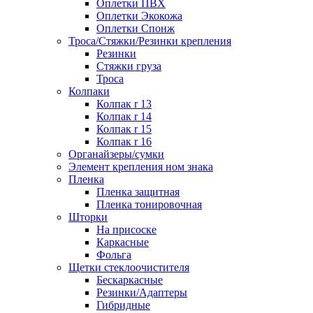
Оплетки ПВХ
Оплетки Экокожа
Оплетки Спонж
Троса/Стяжки/Резинки крепления
Резинки
Стяжки груза
Троса
Колпаки
Колпак r 13
Колпак r 14
Колпак r 15
Колпак r 16
Органайзеры/сумки
Элемент крепления ном знака
Пленка
Пленка защитная
Пленка тонировочная
Шторки
На присоске
Каркасные
Фольга
Щетки стеклоочистителя
Бескаркасные
Резинки/Адаптеры
Гибридные