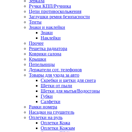
Зеркала
Ручки КПП/Ручника
Цепи противоскольжения
Заглушки ремня безопасности
Тенты
Знаки и наклейки
Знаки
Наклейки
Прочее
Решетка радиатора
Коврики салона
Крышки
Пепельницы
Держатели сот. телефонов
Товары для ухода за авто
Скребки и щетки для снега
Щетки от пыли
Щетки для мытья/Водосгоны
Губки
Салфетки
Рамки номера
Насадки на глушитель
Оплетки на руль
Оплетки Кожа
Оплетки Кожзам