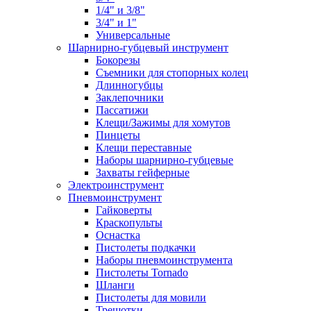
1/4" и 3/8"
3/4" и 1"
Универсальные
Шарнирно-губцевый инструмент
Бокорезы
Съемники для стопорных колец
Длинногубцы
Заклепочники
Пассатижи
Клещи/Зажимы для хомутов
Пинцеты
Клещи переставные
Наборы шарнирно-губцевые
Захваты гейферные
Электроинструмент
Пневмоинструмент
Гайковерты
Краскопульты
Оснастка
Пистолеты подкачки
Наборы пневмоинструмента
Пистолеты Tornado
Шланги
Пистолеты для мовили
Трещотки