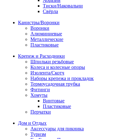
Абразив
Тиски/Наковальни
Свёрла
Канистры/Воронки
Воронки
Алюминиевые
Металлические
Пластиковые
Крепеж и Расходники
Шпильки резьбовые
Колеса и колесные опоры
Изолента/Скотч
Наборы крепежа и прокладок
Термоусадочная трубка
Фитинги
Хомуты
Винтовые
Пластиковые
Перчатки
Дом и Отдых
Аксессуары для пикника
Туризм