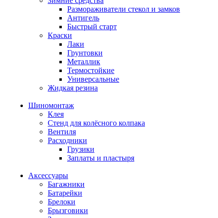
Зимние средства
Размораживатели стекол и замков
Антигель
Быстрый старт
Краски
Лаки
Грунтовки
Металлик
Термостойкие
Универсальные
Жидкая резина
Шиномонтаж
Клея
Стенд для колёсного колпака
Вентиля
Расходники
Грузики
Заплаты и пластыря
Аксессуары
Багажники
Батарейки
Брелоки
Брызговики