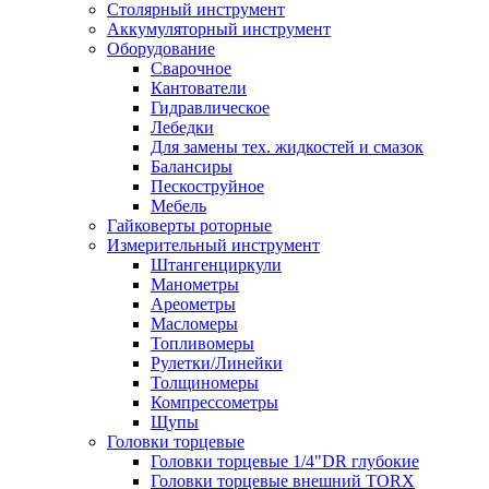
Столярный инструмент
Аккумуляторный инструмент
Оборудование
Сварочное
Кантователи
Гидравлическое
Лебедки
Для замены тех. жидкостей и смазок
Балансиры
Пескоструйное
Мебель
Гайковерты роторные
Измерительный инструмент
Штангенциркули
Манометры
Ареометры
Масломеры
Топливомеры
Рулетки/Линейки
Толщиномеры
Компрессометры
Щупы
Головки торцевые
Головки торцевые 1/4"DR глубокие
Головки торцевые внешний TORX