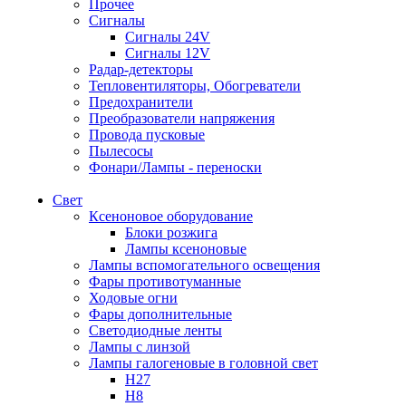
Прочее
Сигналы
Сигналы 24V
Сигналы 12V
Радар-детекторы
Тепловентиляторы, Обогреватели
Предохранители
Преобразователи напряжения
Провода пусковые
Пылесосы
Фонари/Лампы - переноски
Свет
Ксеноновое оборудование
Блоки розжига
Лампы ксеноновые
Лампы вспомогательного освещения
Фары противотуманные
Ходовые огни
Фары дополнительные
Светодиодные ленты
Лампы с линзой
Лампы галогеновые в головной свет
H27
H8