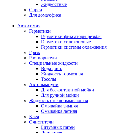
Жидкостные
Спреи
Для дома/офиса
Автохимия
Герметики
Герметики-фиксаторы резьбы
Герметики силиконовые
Герметики системы охлаждения
Грязь
Растворители
Специальные жидкости
Вода дист.
Жидкость тормозная
Тосолы
Автошампуни
Для бесконтактной мойки
Для ручной мойки
Жидкость стеклоомывающая
Омывайка зимняя
Омывайка летняя
Клея
Очистители
Битумных пятен
Двигателя