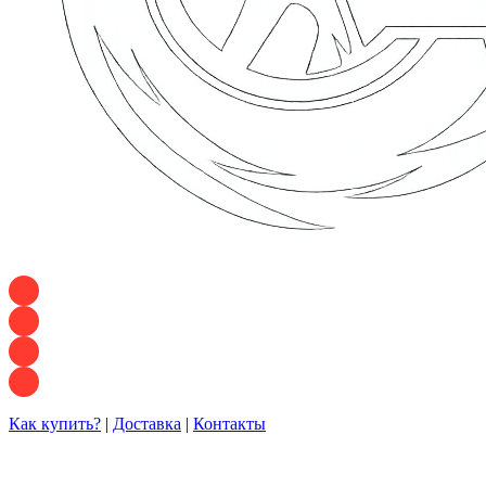
+7 928 120 54 36 — Игорь
+7 928 120 94 83 — Евгения
+7 928 767 21 62 — Алеся
+7 928 121 54 18 — Влад
Как купить?
|
Доставка
|
Контакты