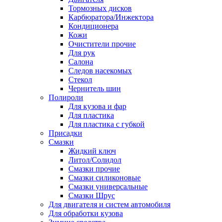
Тормозных дисков
Карбюратора/Инжектора
Кондиционера
Кожи
Очистители прочие
Для рук
Салона
Следов насекомых
Стекол
Чернитель шин
Полироли
Для кузова и фар
Для пластика
Для пластика с губкой
Присадки
Смазки
Жидкий ключ
Литол/Солидол
Смазки прочие
Смазки силиконовые
Смазки универсальные
Смазки Шрус
Для двигателя и систем автомобиля
Для обработки кузова