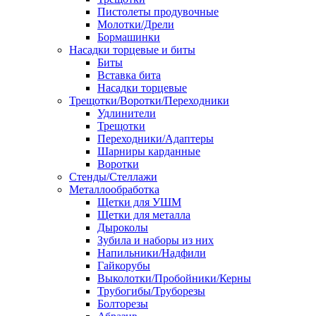
Пистолеты продувочные
Молотки/Дрели
Бормашинки
Насадки торцевые и биты
Биты
Вставка бита
Насадки торцевые
Трещотки/Воротки/Переходники
Удлинители
Трещотки
Переходники/Адаптеры
Шарниры карданные
Воротки
Стенды/Стеллажи
Металлообработка
Щетки для УШМ
Щетки для металла
Дыроколы
Зубила и наборы из них
Напильники/Надфили
Гайкорубы
Выколотки/Пробойники/Керны
Трубогибы/Труборезы
Болторезы