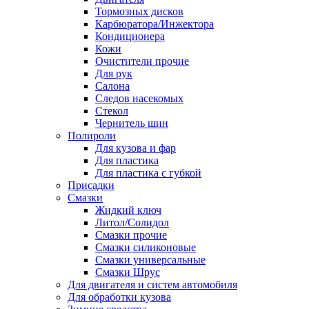
Тормозных дисков
Карбюратора/Инжектора
Кондиционера
Кожи
Очистители прочие
Для рук
Салона
Следов насекомых
Стекол
Чернитель шин
Полироли
Для кузова и фар
Для пластика
Для пластика с губкой
Присадки
Смазки
Жидкий ключ
Литол/Солидол
Смазки прочие
Смазки силиконовые
Смазки универсальные
Смазки Шрус
Для двигателя и систем автомобиля
Для обработки кузова