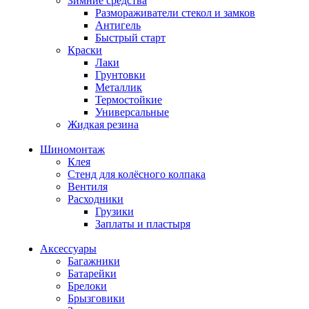
Зимние средства
Размораживатели стекол и замков
Антигель
Быстрый старт
Краски
Лаки
Грунтовки
Металлик
Термостойкие
Универсальные
Жидкая резина
Шиномонтаж
Клея
Стенд для колёсного колпака
Вентиля
Расходники
Грузики
Заплаты и пластыря
Аксессуары
Багажники
Батарейки
Брелоки
Брызговики