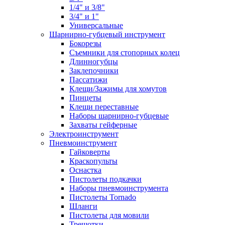
1/4" и 3/8"
3/4" и 1"
Универсальные
Шарнирно-губцевый инструмент
Бокорезы
Съемники для стопорных колец
Длинногубцы
Заклепочники
Пассатижи
Клещи/Зажимы для хомутов
Пинцеты
Клещи переставные
Наборы шарнирно-губцевые
Захваты гейферные
Электроинструмент
Пневмоинструмент
Гайковерты
Краскопульты
Оснастка
Пистолеты подкачки
Наборы пневмоинструмента
Пистолеты Tornado
Шланги
Пистолеты для мовили
Трещотки