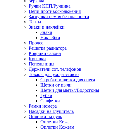
Зеркала
Ручки КПП/Ручника
Цепи противоскольжения
Заглушки ремня безопасности
Тенты
Знаки и наклейки
Знаки
Наклейки
Прочее
Решетка радиатора
Коврики салона
Крышки
Пепельницы
Держатели сот. телефонов
Товары для ухода за авто
Скребки и щетки для снега
Щетки от пыли
Щетки для мытья/Водосгоны
Губки
Салфетки
Рамки номера
Насадки на глушитель
Оплетки на руль
Оплетки Кожа
Оплетки Кожзам