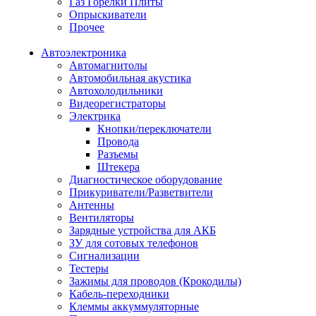
Газ Горелки Плиты
Опрыскиватели
Прочее
Автоэлектроника
Автомагнитолы
Автомобильная акустика
Автохолодильники
Видеорегистраторы
Электрика
Кнопки/переключатели
Провода
Разъемы
Штекера
Диагностическое оборудование
Прикуриватели/Разветвители
Антенны
Вентиляторы
Зарядные устройства для АКБ
ЗУ для сотовых телефонов
Сигнализации
Тестеры
Зажимы для проводов (Крокодилы)
Кабель-переходники
Клеммы аккуммуляторные