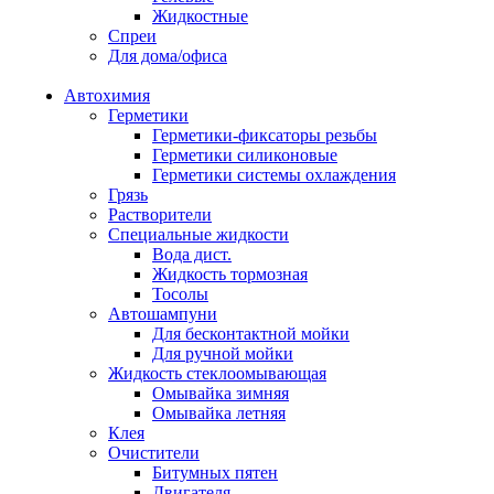
Жидкостные
Спреи
Для дома/офиса
Автохимия
Герметики
Герметики-фиксаторы резьбы
Герметики силиконовые
Герметики системы охлаждения
Грязь
Растворители
Специальные жидкости
Вода дист.
Жидкость тормозная
Тосолы
Автошампуни
Для бесконтактной мойки
Для ручной мойки
Жидкость стеклоомывающая
Омывайка зимняя
Омывайка летняя
Клея
Очистители
Битумных пятен
Двигателя