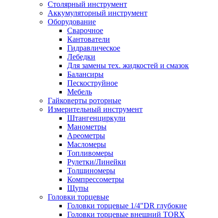
Столярный инструмент
Аккумуляторный инструмент
Оборудование
Сварочное
Кантователи
Гидравлическое
Лебедки
Для замены тех. жидкостей и смазок
Балансиры
Пескоструйное
Мебель
Гайковерты роторные
Измерительный инструмент
Штангенциркули
Манометры
Ареометры
Масломеры
Топливомеры
Рулетки/Линейки
Толщиномеры
Компрессометры
Щупы
Головки торцевые
Головки торцевые 1/4"DR глубокие
Головки торцевые внешний TORX