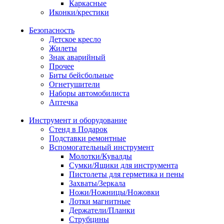
Каркасные
Иконки/крестики
Безопасность
Детское кресло
Жилеты
Знак аварийный
Прочее
Биты бейсбольные
Огнетушители
Наборы автомобилиста
Аптечка
Инструмент и оборудование
Стенд в Подарок
Подставки ремонтные
Вспомогательный инструмент
Молотки/Кувалды
Сумки/Ящики для инструмента
Пистолеты для герметика и пены
Захваты/Зеркала
Ножи/Ножницы/Ножовки
Лотки магнитные
Держатели/Планки
Струбцины