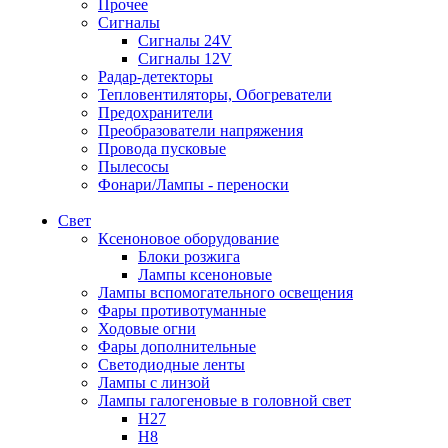
Прочее
Сигналы
Сигналы 24V
Сигналы 12V
Радар-детекторы
Тепловентиляторы, Обогреватели
Предохранители
Преобразователи напряжения
Провода пусковые
Пылесосы
Фонари/Лампы - переноски
Свет
Ксеноновое оборудование
Блоки розжига
Лампы ксеноновые
Лампы вспомогательного освещения
Фары противотуманные
Ходовые огни
Фары дополнительные
Светодиодные ленты
Лампы с линзой
Лампы галогеновые в головной свет
H27
H8