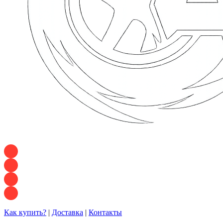
+7 928 120 54 36 — Игорь
+7 928 120 94 83 — Евгения
+7 928 767 21 62 — Алеся
+7 928 121 54 18 — Влад
Как купить?
|
Доставка
|
Контакты