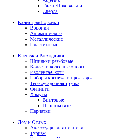
Абразив
Тиски/Наковальни
Свёрла
Канистры/Воронки
Воронки
Алюминиевые
Металлические
Пластиковые
Крепеж и Расходники
Шпильки резьбовые
Колеса и колесные опоры
Изолента/Скотч
Наборы крепежа и прокладок
Термоусадочная трубка
Фитинги
Хомуты
Винтовые
Пластиковые
Перчатки
Дом и Отдых
Аксессуары для пикника
Туризм