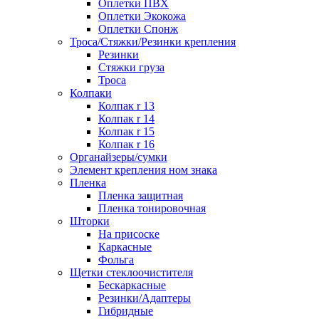
Оплетки ПВХ
Оплетки Экокожа
Оплетки Спонж
Троса/Стяжки/Резинки крепления
Резинки
Стяжки груза
Троса
Колпаки
Колпак r 13
Колпак r 14
Колпак r 15
Колпак r 16
Органайзеры/сумки
Элемент крепления ном знака
Пленка
Пленка защитная
Пленка тонировочная
Шторки
На присоске
Каркасные
Фольга
Щетки стеклоочистителя
Бескаркасные
Резинки/Адаптеры
Гибридные