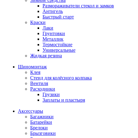
Зимние средства
Размораживатели стекол и замков
Антигель
Быстрый старт
Краски
Лаки
Грунтовки
Металлик
Термостойкие
Универсальные
Жидкая резина
Шиномонтаж
Клея
Стенд для колёсного колпака
Вентиля
Расходники
Грузики
Заплаты и пластыря
Аксессуары
Багажники
Батарейки
Брелоки
Брызговики