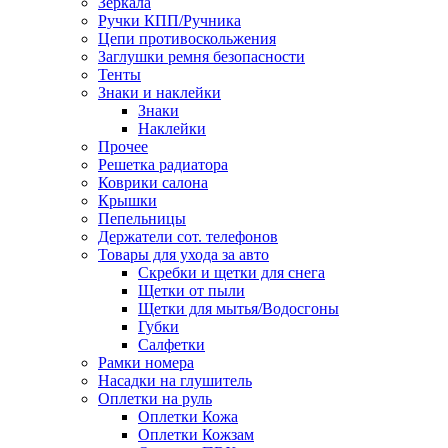
Зеркала
Ручки КПП/Ручника
Цепи противоскольжения
Заглушки ремня безопасности
Тенты
Знаки и наклейки
Знаки
Наклейки
Прочее
Решетка радиатора
Коврики салона
Крышки
Пепельницы
Держатели сот. телефонов
Товары для ухода за авто
Скребки и щетки для снега
Щетки от пыли
Щетки для мытья/Водосгоны
Губки
Салфетки
Рамки номера
Насадки на глушитель
Оплетки на руль
Оплетки Кожа
Оплетки Кожзам