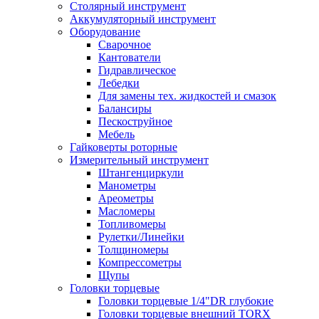
Столярный инструмент
Аккумуляторный инструмент
Оборудование
Сварочное
Кантователи
Гидравлическое
Лебедки
Для замены тех. жидкостей и смазок
Балансиры
Пескоструйное
Мебель
Гайковерты роторные
Измерительный инструмент
Штангенциркули
Манометры
Ареометры
Масломеры
Топливомеры
Рулетки/Линейки
Толщиномеры
Компрессометры
Щупы
Головки торцевые
Головки торцевые 1/4"DR глубокие
Головки торцевые внешний TORX