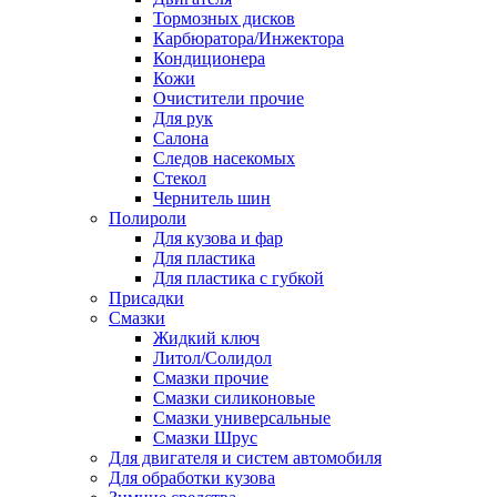
Тормозных дисков
Карбюратора/Инжектора
Кондиционера
Кожи
Очистители прочие
Для рук
Салона
Следов насекомых
Стекол
Чернитель шин
Полироли
Для кузова и фар
Для пластика
Для пластика с губкой
Присадки
Смазки
Жидкий ключ
Литол/Солидол
Смазки прочие
Смазки силиконовые
Смазки универсальные
Смазки Шрус
Для двигателя и систем автомобиля
Для обработки кузова