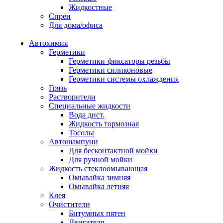
Жидкостные
Спреи
Для дома/офиса
Автохимия
Герметики
Герметики-фиксаторы резьбы
Герметики силиконовые
Герметики системы охлаждения
Грязь
Растворители
Специальные жидкости
Вода дист.
Жидкость тормозная
Тосолы
Автошампуни
Для бесконтактной мойки
Для ручной мойки
Жидкость стеклоомывающая
Омывайка зимняя
Омывайка летняя
Клея
Очистители
Битумных пятен
Двигателя