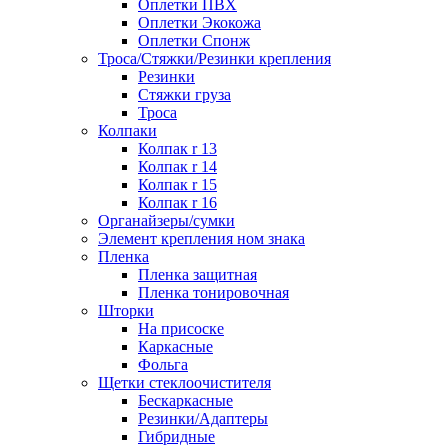
Оплетки ПВХ
Оплетки Экокожа
Оплетки Спонж
Троса/Стяжки/Резинки крепления
Резинки
Стяжки груза
Троса
Колпаки
Колпак r 13
Колпак r 14
Колпак r 15
Колпак r 16
Органайзеры/сумки
Элемент крепления ном знака
Пленка
Пленка защитная
Пленка тонировочная
Шторки
На присоске
Каркасные
Фольга
Щетки стеклоочистителя
Бескаркасные
Резинки/Адаптеры
Гибридные