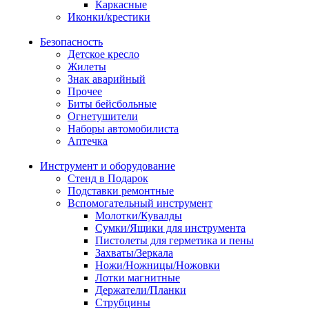
Каркасные
Иконки/крестики
Безопасность
Детское кресло
Жилеты
Знак аварийный
Прочее
Биты бейсбольные
Огнетушители
Наборы автомобилиста
Аптечка
Инструмент и оборудование
Стенд в Подарок
Подставки ремонтные
Вспомогательный инструмент
Молотки/Кувалды
Сумки/Ящики для инструмента
Пистолеты для герметика и пены
Захваты/Зеркала
Ножи/Ножницы/Ножовки
Лотки магнитные
Держатели/Планки
Струбцины