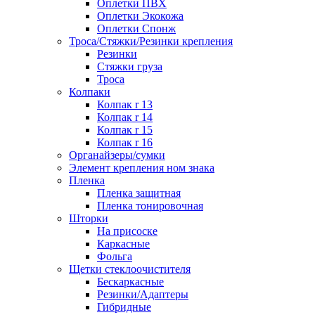
Оплетки ПВХ
Оплетки Экокожа
Оплетки Спонж
Троса/Стяжки/Резинки крепления
Резинки
Стяжки груза
Троса
Колпаки
Колпак r 13
Колпак r 14
Колпак r 15
Колпак r 16
Органайзеры/сумки
Элемент крепления ном знака
Пленка
Пленка защитная
Пленка тонировочная
Шторки
На присоске
Каркасные
Фольга
Щетки стеклоочистителя
Бескаркасные
Резинки/Адаптеры
Гибридные