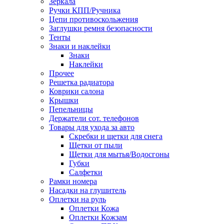
Зеркала
Ручки КПП/Ручника
Цепи противоскольжения
Заглушки ремня безопасности
Тенты
Знаки и наклейки
Знаки
Наклейки
Прочее
Решетка радиатора
Коврики салона
Крышки
Пепельницы
Держатели сот. телефонов
Товары для ухода за авто
Скребки и щетки для снега
Щетки от пыли
Щетки для мытья/Водосгоны
Губки
Салфетки
Рамки номера
Насадки на глушитель
Оплетки на руль
Оплетки Кожа
Оплетки Кожзам