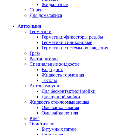
Жидкостные
Спреи
Для дома/офиса
Автохимия
Герметики
Герметики-фиксаторы резьбы
Герметики силиконовые
Герметики системы охлаждения
Грязь
Растворители
Специальные жидкости
Вода дист.
Жидкость тормозная
Тосолы
Автошампуни
Для бесконтактной мойки
Для ручной мойки
Жидкость стеклоомывающая
Омывайка зимняя
Омывайка летняя
Клея
Очистители
Битумных пятен
Двигателя