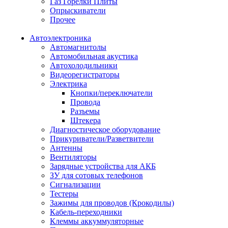
Газ Горелки Плиты
Опрыскиватели
Прочее
Автоэлектроника
Автомагнитолы
Автомобильная акустика
Автохолодильники
Видеорегистраторы
Электрика
Кнопки/переключатели
Провода
Разъемы
Штекера
Диагностическое оборудование
Прикуриватели/Разветвители
Антенны
Вентиляторы
Зарядные устройства для АКБ
ЗУ для сотовых телефонов
Сигнализации
Тестеры
Зажимы для проводов (Крокодилы)
Кабель-переходники
Клеммы аккуммуляторные