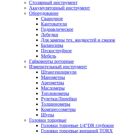
Столярный инструмент
Аккумуляторный инструмент
Оборудование
Сварочное
Кантователи
Гидравлическое
Лебедки
Для замены тех. жидкостей и смазок
Балансиры
Пескоструйное
Мебель
Гайковерты роторные
Измерительный инструмент
Штангенциркули
Манометры
Ареометры
Масломеры
Топливомеры
Рулетки/Линейки
Толщиномеры
Компрессометры
Щупы
Головки торцевые
Головки торцевые 1/4"DR глубокие
Головки торцевые внешний TORX