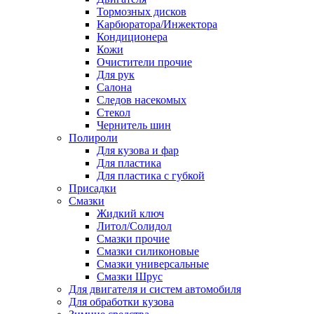
Тормозных дисков
Карбюратора/Инжектора
Кондиционера
Кожи
Очистители прочие
Для рук
Салона
Следов насекомых
Стекол
Чернитель шин
Полироли
Для кузова и фар
Для пластика
Для пластика с губкой
Присадки
Смазки
Жидкий ключ
Литол/Солидол
Смазки прочие
Смазки силиконовые
Смазки универсальные
Смазки Шрус
Для двигателя и систем автомобиля
Для обработки кузова