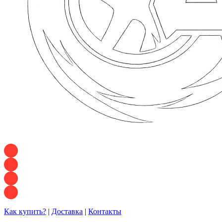
+7 928 120 54 36 — Игорь
+7 928 120 94 83 — Евгения
+7 928 767 21 62 — Алеся
+7 928 121 54 18 — Влад
Как купить?
|
Доставка
|
Контакты