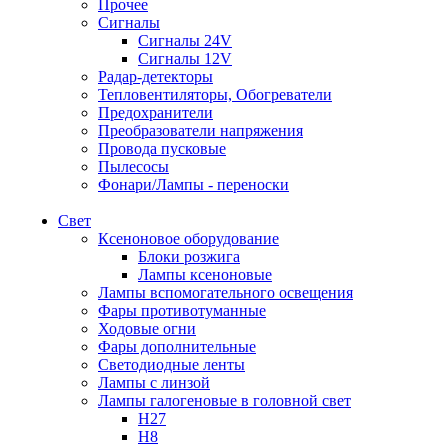
Прочее
Сигналы
Сигналы 24V
Сигналы 12V
Радар-детекторы
Тепловентиляторы, Обогреватели
Предохранители
Преобразователи напряжения
Провода пусковые
Пылесосы
Фонари/Лампы - переноски
Свет
Ксеноновое оборудование
Блоки розжига
Лампы ксеноновые
Лампы вспомогательного освещения
Фары противотуманные
Ходовые огни
Фары дополнительные
Светодиодные ленты
Лампы с линзой
Лампы галогеновые в головной свет
H27
H8