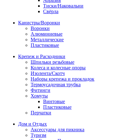
Абразив
Тиски/Наковальни
Свёрла
Канистры/Воронки
Воронки
Алюминиевые
Металлические
Пластиковые
Крепеж и Расходники
Шпильки резьбовые
Колеса и колесные опоры
Изолента/Скотч
Наборы крепежа и прокладок
Термоусадочная трубка
Фитинги
Хомуты
Винтовые
Пластиковые
Перчатки
Дом и Отдых
Аксессуары для пикника
Туризм