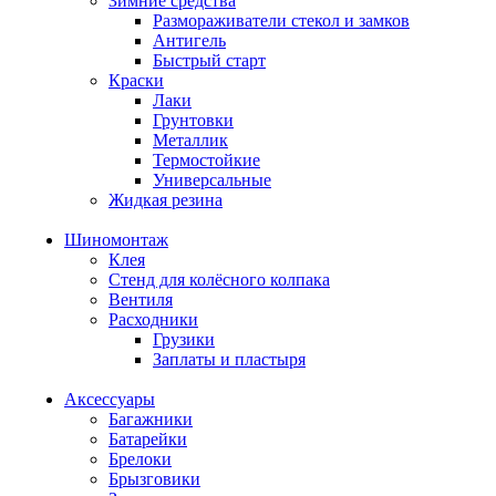
Зимние средства
Размораживатели стекол и замков
Антигель
Быстрый старт
Краски
Лаки
Грунтовки
Металлик
Термостойкие
Универсальные
Жидкая резина
Шиномонтаж
Клея
Стенд для колёсного колпака
Вентиля
Расходники
Грузики
Заплаты и пластыря
Аксессуары
Багажники
Батарейки
Брелоки
Брызговики