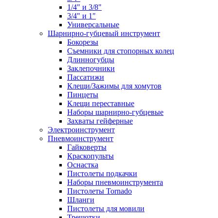
1/4" и 3/8"
3/4" и 1"
Универсальные
Шарнирно-губцевый инструмент
Бокорезы
Съемники для стопорных колец
Длинногубцы
Заклепочники
Пассатижи
Клещи/Зажимы для хомутов
Пинцеты
Клещи переставные
Наборы шарнирно-губцевые
Захваты гейферные
Электроинструмент
Пневмоинструмент
Гайковерты
Краскопульты
Оснастка
Пистолеты подкачки
Наборы пневмоинструмента
Пистолеты Tornado
Шланги
Пистолеты для мовили
Трещотки