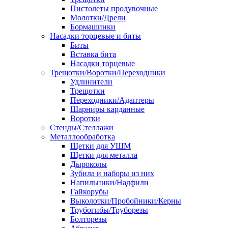
Пистолеты продувочные
Молотки/Дрели
Бормашинки
Насадки торцевые и биты
Биты
Вставка бита
Насадки торцевые
Трещотки/Воротки/Переходники
Удлинители
Трещотки
Переходники/Адаптеры
Шарниры карданные
Воротки
Стенды/Стеллажи
Металлообработка
Щетки для УШМ
Щетки для металла
Дыроколы
Зубила и наборы из них
Напильники/Надфили
Гайкорубы
Выколотки/Пробойники/Керны
Трубогибы/Труборезы
Болторезы