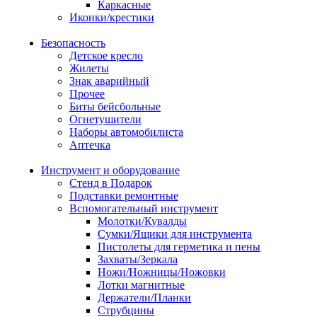
Каркасные
Иконки/крестики
Безопасность
Детское кресло
Жилеты
Знак аварийный
Прочее
Биты бейсбольные
Огнетушители
Наборы автомобилиста
Аптечка
Инструмент и оборудование
Стенд в Подарок
Подставки ремонтные
Вспомогательный инструмент
Молотки/Кувалды
Сумки/Ящики для инструмента
Пистолеты для герметика и пены
Захваты/Зеркала
Ножи/Ножницы/Ножовки
Лотки магнитные
Держатели/Планки
Струбцины