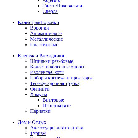
Абразив
Тиски/Наковальни
Свёрла
Канистры/Воронки
Воронки
Алюминиевые
Металлические
Пластиковые
Крепеж и Расходники
Шпильки резьбовые
Колеса и колесные опоры
Изолента/Скотч
Наборы крепежа и прокладок
Термоусадочная трубка
Фитинги
Хомуты
Винтовые
Пластиковые
Перчатки
Дом и Отдых
Аксессуары для пикника
Туризм