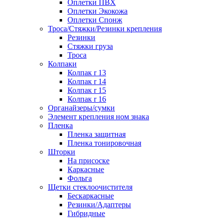
Оплетки ПВХ
Оплетки Экокожа
Оплетки Спонж
Троса/Стяжки/Резинки крепления
Резинки
Стяжки груза
Троса
Колпаки
Колпак r 13
Колпак r 14
Колпак r 15
Колпак r 16
Органайзеры/сумки
Элемент крепления ном знака
Пленка
Пленка защитная
Пленка тонировочная
Шторки
На присоске
Каркасные
Фольга
Щетки стеклоочистителя
Бескаркасные
Резинки/Адаптеры
Гибридные