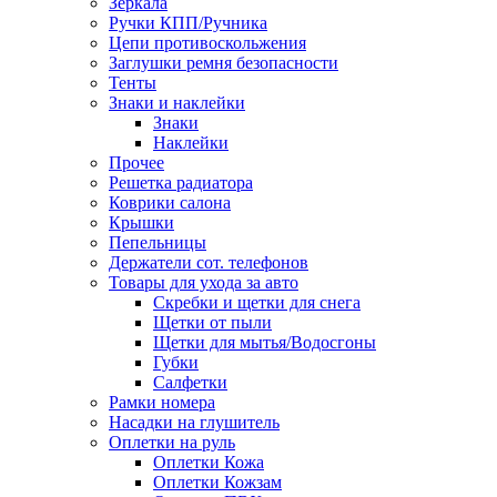
Зеркала
Ручки КПП/Ручника
Цепи противоскольжения
Заглушки ремня безопасности
Тенты
Знаки и наклейки
Знаки
Наклейки
Прочее
Решетка радиатора
Коврики салона
Крышки
Пепельницы
Держатели сот. телефонов
Товары для ухода за авто
Скребки и щетки для снега
Щетки от пыли
Щетки для мытья/Водосгоны
Губки
Салфетки
Рамки номера
Насадки на глушитель
Оплетки на руль
Оплетки Кожа
Оплетки Кожзам