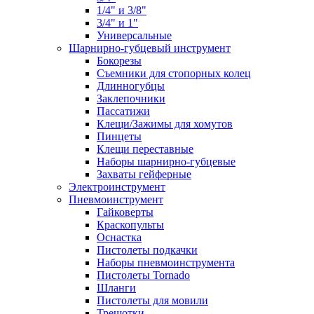
1/4" и 3/8"
3/4" и 1"
Универсальные
Шарнирно-губцевый инструмент
Бокорезы
Съемники для стопорных колец
Длинногубцы
Заклепочники
Пассатижи
Клещи/Зажимы для хомутов
Пинцеты
Клещи переставные
Наборы шарнирно-губцевые
Захваты гейферные
Электроинструмент
Пневмоинструмент
Гайковерты
Краскопульты
Оснастка
Пистолеты подкачки
Наборы пневмоинструмента
Пистолеты Tornado
Шланги
Пистолеты для мовили
Трещотки