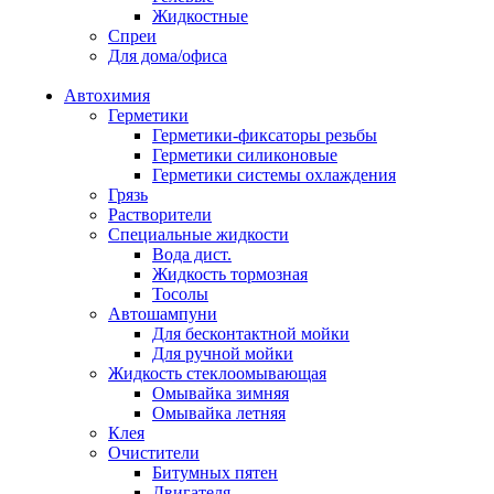
Жидкостные
Спреи
Для дома/офиса
Автохимия
Герметики
Герметики-фиксаторы резьбы
Герметики силиконовые
Герметики системы охлаждения
Грязь
Растворители
Специальные жидкости
Вода дист.
Жидкость тормозная
Тосолы
Автошампуни
Для бесконтактной мойки
Для ручной мойки
Жидкость стеклоомывающая
Омывайка зимняя
Омывайка летняя
Клея
Очистители
Битумных пятен
Двигателя