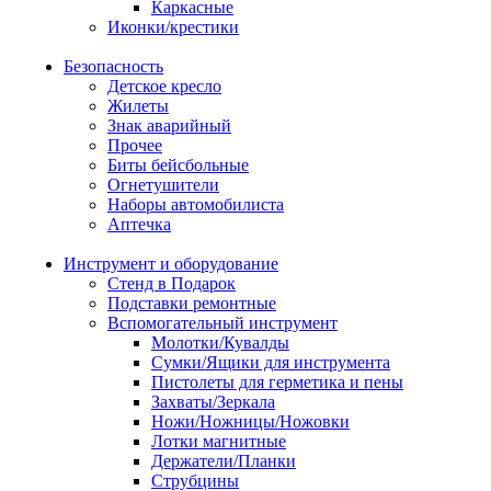
Каркасные
Иконки/крестики
Безопасность
Детское кресло
Жилеты
Знак аварийный
Прочее
Биты бейсбольные
Огнетушители
Наборы автомобилиста
Аптечка
Инструмент и оборудование
Стенд в Подарок
Подставки ремонтные
Вспомогательный инструмент
Молотки/Кувалды
Сумки/Ящики для инструмента
Пистолеты для герметика и пены
Захваты/Зеркала
Ножи/Ножницы/Ножовки
Лотки магнитные
Держатели/Планки
Струбцины