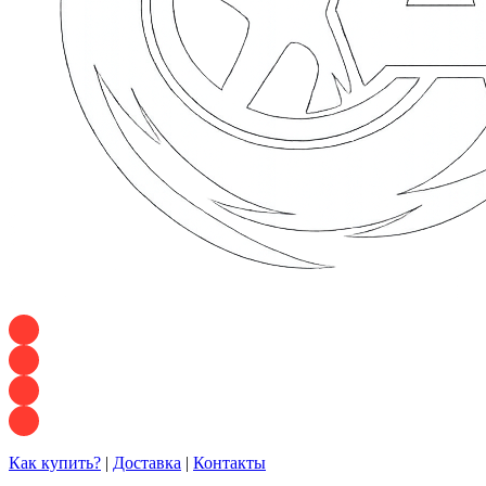
+7 928 120 54 36 — Игорь
+7 928 120 94 83 — Евгения
+7 928 767 21 62 — Алеся
+7 928 121 54 18 — Влад
Как купить?
|
Доставка
|
Контакты