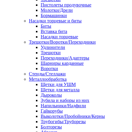
Пистолеты продувочные
Молотки/Дрели
Бормашинки
Насадки торцевые и биты
Биты
Вставка бита
Насадки торцевые
Трещотки/Воротки/Переходники
Удлинители
Трещотки
Переходники/Адаптеры
Шарниры карданные
Воротки
Стенды/Стеллажи
Металлообработка
Щетки для УШМ
Щетки для металла
Дыроколы
Зубила и наборы из них
Напильники/Надфили
Гайкорубы
Выколотки/Пробойники/Керны
Трубогибы/Труборезы
Болторезы