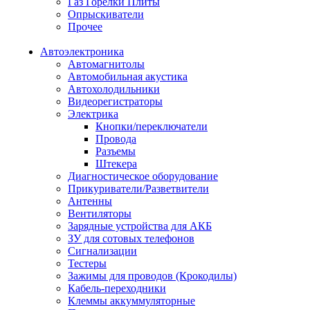
Газ Горелки Плиты
Опрыскиватели
Прочее
Автоэлектроника
Автомагнитолы
Автомобильная акустика
Автохолодильники
Видеорегистраторы
Электрика
Кнопки/переключатели
Провода
Разъемы
Штекера
Диагностическое оборудование
Прикуриватели/Разветвители
Антенны
Вентиляторы
Зарядные устройства для АКБ
ЗУ для сотовых телефонов
Сигнализации
Тестеры
Зажимы для проводов (Крокодилы)
Кабель-переходники
Клеммы аккуммуляторные