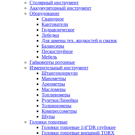
Столярный инструмент
Аккумуляторный инструмент
Оборудование
Сварочное
Кантователи
Гидравлическое
Лебедки
Для замены тех. жидкостей и смазок
Балансиры
Пескоструйное
Мебель
Гайковерты роторные
Измерительный инструмент
Штангенциркули
Манометры
Ареометры
Масломеры
Топливомеры
Рулетки/Линейки
Толщиномеры
Компрессометры
Щупы
Головки торцевые
Головки торцевые 1/4"DR глубокие
Головки торцевые внешний TORX