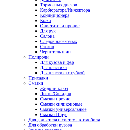
Тормозных дисков
Карбюратора/Инжектора
Кондиционера
Кожи
Очистители прочие
Для рук
Салона
Следов насекомых
Стекол
Чернитель шин
Полироли
Для кузова и фар
Для пластика
Для пластика с губкой
Присадки
Смазки
Жидкий ключ
Литол/Солидол
Смазки прочие
Смазки силиконовые
Смазки универсальные
Смазки Шрус
Для двигателя и систем автомобиля
Для обработки кузова