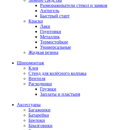
Зимние средства
Размораживатели стекол и замков
Антигель
Быстрый старт
Краски
Лаки
Грунтовки
Металлик
Термостойкие
Универсальные
Жидкая резина
Шиномонтаж
Клея
Стенд для колёсного колпака
Вентиля
Расходники
Грузики
Заплаты и пластыря
Аксессуары
Багажники
Батарейки
Брелоки
Брызговики