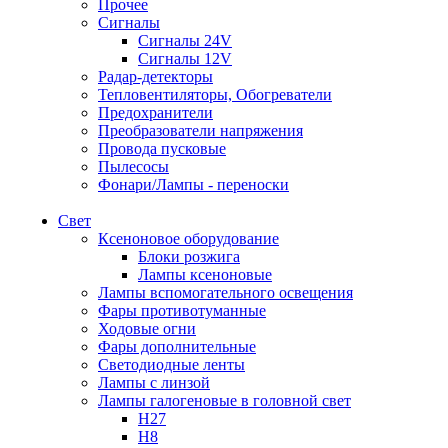
Прочее
Сигналы
Сигналы 24V
Сигналы 12V
Радар-детекторы
Тепловентиляторы, Обогреватели
Предохранители
Преобразователи напряжения
Провода пусковые
Пылесосы
Фонари/Лампы - переноски
Свет
Ксеноновое оборудование
Блоки розжига
Лампы ксеноновые
Лампы вспомогательного освещения
Фары противотуманные
Ходовые огни
Фары дополнительные
Светодиодные ленты
Лампы с линзой
Лампы галогеновые в головной свет
H27
H8