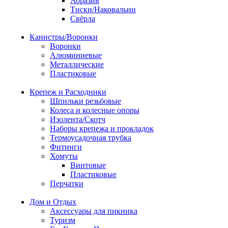
Абразив
Тиски/Наковальни
Свёрла
Канистры/Воронки
Воронки
Алюминиевые
Металлические
Пластиковые
Крепеж и Расходники
Шпильки резьбовые
Колеса и колесные опоры
Изолента/Скотч
Наборы крепежа и прокладок
Термоусадочная трубка
Фитинги
Хомуты
Винтовые
Пластиковые
Перчатки
Дом и Отдых
Аксессуары для пикника
Туризм