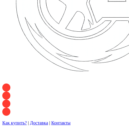
+7 928 120 54 36 — Игорь
+7 928 120 94 83 — Евгения
+7 928 767 21 62 — Алеся
+7 928 121 54 18 — Влад
Как купить?
|
Доставка
|
Контакты