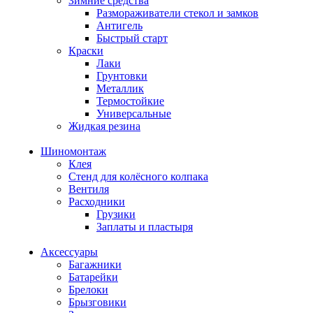
Зимние средства
Размораживатели стекол и замков
Антигель
Быстрый старт
Краски
Лаки
Грунтовки
Металлик
Термостойкие
Универсальные
Жидкая резина
Шиномонтаж
Клея
Стенд для колёсного колпака
Вентиля
Расходники
Грузики
Заплаты и пластыря
Аксессуары
Багажники
Батарейки
Брелоки
Брызговики