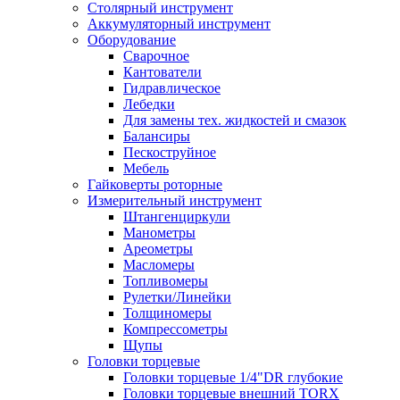
Столярный инструмент
Аккумуляторный инструмент
Оборудование
Сварочное
Кантователи
Гидравлическое
Лебедки
Для замены тех. жидкостей и смазок
Балансиры
Пескоструйное
Мебель
Гайковерты роторные
Измерительный инструмент
Штангенциркули
Манометры
Ареометры
Масломеры
Топливомеры
Рулетки/Линейки
Толщиномеры
Компрессометры
Щупы
Головки торцевые
Головки торцевые 1/4"DR глубокие
Головки торцевые внешний TORX