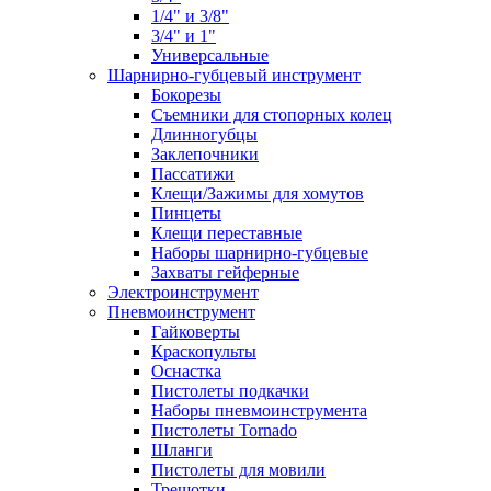
1/4" и 3/8"
3/4" и 1"
Универсальные
Шарнирно-губцевый инструмент
Бокорезы
Съемники для стопорных колец
Длинногубцы
Заклепочники
Пассатижи
Клещи/Зажимы для хомутов
Пинцеты
Клещи переставные
Наборы шарнирно-губцевые
Захваты гейферные
Электроинструмент
Пневмоинструмент
Гайковерты
Краскопульты
Оснастка
Пистолеты подкачки
Наборы пневмоинструмента
Пистолеты Tornado
Шланги
Пистолеты для мовили
Трещотки