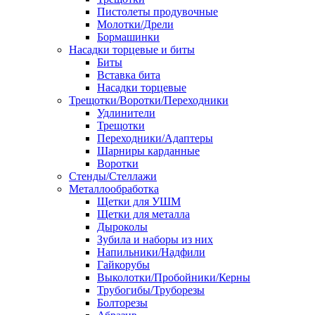
Пистолеты продувочные
Молотки/Дрели
Бормашинки
Насадки торцевые и биты
Биты
Вставка бита
Насадки торцевые
Трещотки/Воротки/Переходники
Удлинители
Трещотки
Переходники/Адаптеры
Шарниры карданные
Воротки
Стенды/Стеллажи
Металлообработка
Щетки для УШМ
Щетки для металла
Дыроколы
Зубила и наборы из них
Напильники/Надфили
Гайкорубы
Выколотки/Пробойники/Керны
Трубогибы/Труборезы
Болторезы