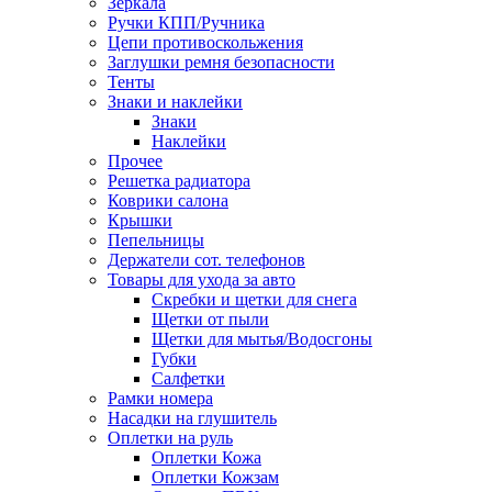
Зеркала
Ручки КПП/Ручника
Цепи противоскольжения
Заглушки ремня безопасности
Тенты
Знаки и наклейки
Знаки
Наклейки
Прочее
Решетка радиатора
Коврики салона
Крышки
Пепельницы
Держатели сот. телефонов
Товары для ухода за авто
Скребки и щетки для снега
Щетки от пыли
Щетки для мытья/Водосгоны
Губки
Салфетки
Рамки номера
Насадки на глушитель
Оплетки на руль
Оплетки Кожа
Оплетки Кожзам