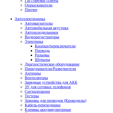
Газ Горелки Плиты
Опрыскиватели
Прочее
Автоэлектроника
Автомагнитолы
Автомобильная акустика
Автохолодильники
Видеорегистраторы
Электрика
Кнопки/переключатели
Провода
Разъемы
Штекера
Диагностическое оборудование
Прикуриватели/Разветвители
Антенны
Вентиляторы
Зарядные устройства для АКБ
ЗУ для сотовых телефонов
Сигнализации
Тестеры
Зажимы для проводов (Крокодилы)
Кабель-переходники
Клеммы аккуммуляторные