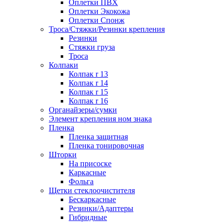
Оплетки ПВХ
Оплетки Экокожа
Оплетки Спонж
Троса/Стяжки/Резинки крепления
Резинки
Стяжки груза
Троса
Колпаки
Колпак r 13
Колпак r 14
Колпак r 15
Колпак r 16
Органайзеры/сумки
Элемент крепления ном знака
Пленка
Пленка защитная
Пленка тонировочная
Шторки
На присоске
Каркасные
Фольга
Щетки стеклоочистителя
Бескаркасные
Резинки/Адаптеры
Гибридные