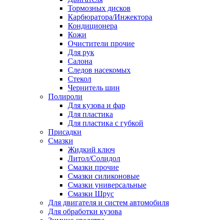
Тормозных дисков
Карбюратора/Инжектора
Кондиционера
Кожи
Очистители прочие
Для рук
Салона
Следов насекомых
Стекол
Чернитель шин
Полироли
Для кузова и фар
Для пластика
Для пластика с губкой
Присадки
Смазки
Жидкий ключ
Литол/Солидол
Смазки прочие
Смазки силиконовые
Смазки универсальные
Смазки Шрус
Для двигателя и систем автомобиля
Для обработки кузова