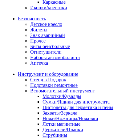
Каркасные
Иконки/крестики
Безопасность
Детское кресло
Жилеты
Знак аварийный
Прочее
Биты бейсбольные
Огнетушители
Наборы автомобилиста
Аптечка
Инструмент и оборудование
Стенд в Подарок
Подставки ремонтные
Вспомогательный инструмент
Молотки/Кувалды
Сумки/Ящики для инструмента
Пистолеты для герметика и пены
Захваты/Зеркала
Ножи/Ножницы/Ножовки
Лотки магнитные
Держатели/Планки
Струбцины