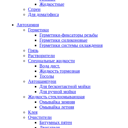
Жидкостные
Спреи
Для дома/офиса
Автохимия
Герметики
Герметики-фиксаторы резьбы
Герметики силиконовые
Герметики системы охлаждения
Грязь
Растворители
Специальные жидкости
Вода дист.
Жидкость тормозная
Тосолы
Автошампуни
Для бесконтактной мойки
Для ручной мойки
Жидкость стеклоомывающая
Омывайка зимняя
Омывайка летняя
Клея
Очистители
Битумных пятен
Двигателя