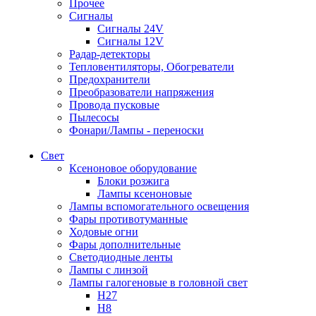
Прочее
Сигналы
Сигналы 24V
Сигналы 12V
Радар-детекторы
Тепловентиляторы, Обогреватели
Предохранители
Преобразователи напряжения
Провода пусковые
Пылесосы
Фонари/Лампы - переноски
Свет
Ксеноновое оборудование
Блоки розжига
Лампы ксеноновые
Лампы вспомогательного освещения
Фары противотуманные
Ходовые огни
Фары дополнительные
Светодиодные ленты
Лампы с линзой
Лампы галогеновые в головной свет
H27
H8