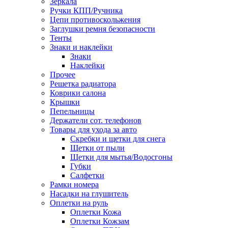
Зеркала
Ручки КПП/Ручника
Цепи противоскольжения
Заглушки ремня безопасности
Тенты
Знаки и наклейки
Знаки
Наклейки
Прочее
Решетка радиатора
Коврики салона
Крышки
Пепельницы
Держатели сот. телефонов
Товары для ухода за авто
Скребки и щетки для снега
Щетки от пыли
Щетки для мытья/Водосгоны
Губки
Салфетки
Рамки номера
Насадки на глушитель
Оплетки на руль
Оплетки Кожа
Оплетки Кожзам