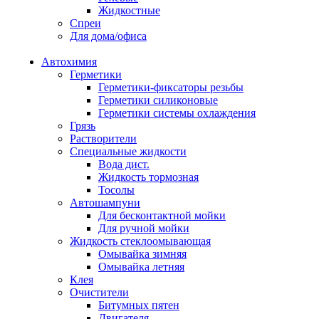
Жидкостные
Спреи
Для дома/офиса
Автохимия
Герметики
Герметики-фиксаторы резьбы
Герметики силиконовые
Герметики системы охлаждения
Грязь
Растворители
Специальные жидкости
Вода дист.
Жидкость тормозная
Тосолы
Автошампуни
Для бесконтактной мойки
Для ручной мойки
Жидкость стеклоомывающая
Омывайка зимняя
Омывайка летняя
Клея
Очистители
Битумных пятен
Двигателя