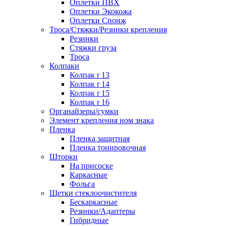
Оплетки ПВХ
Оплетки Экокожа
Оплетки Спонж
Троса/Стяжки/Резинки крепления
Резинки
Стяжки груза
Троса
Колпаки
Колпак r 13
Колпак r 14
Колпак r 15
Колпак r 16
Органайзеры/сумки
Элемент крепления ном знака
Пленка
Пленка защитная
Пленка тонировочная
Шторки
На присоске
Каркасные
Фольга
Щетки стеклоочистителя
Бескаркасные
Резинки/Адаптеры
Гибридные