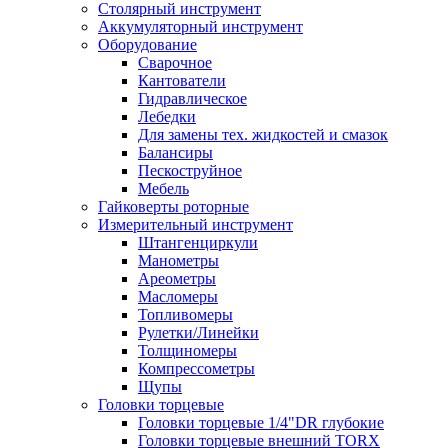
Столярный инструмент
Аккумуляторный инструмент
Оборудование
Сварочное
Кантователи
Гидравлическое
Лебедки
Для замены тех. жидкостей и смазок
Балансиры
Пескоструйное
Мебель
Гайковерты роторные
Измерительный инструмент
Штангенциркули
Манометры
Ареометры
Масломеры
Топливомеры
Рулетки/Линейки
Толщиномеры
Компрессометры
Щупы
Головки торцевые
Головки торцевые 1/4"DR глубокие
Головки торцевые внешний TORX