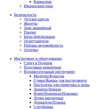
Каркасные
Иконки/крестики
Безопасность
Детское кресло
Жилеты
Знак аварийный
Прочее
Биты бейсбольные
Огнетушители
Наборы автомобилиста
Аптечка
Инструмент и оборудование
Стенд в Подарок
Подставки ремонтные
Вспомогательный инструмент
Молотки/Кувалды
Сумки/Ящики для инструмента
Пистолеты для герметика и пены
Захваты/Зеркала
Ножи/Ножницы/Ножовки
Лотки магнитные
Держатели/Планки
Струбцины