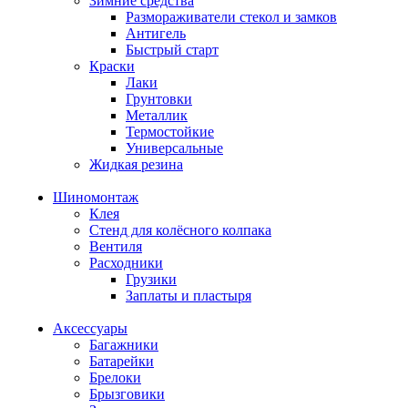
Зимние средства
Размораживатели стекол и замков
Антигель
Быстрый старт
Краски
Лаки
Грунтовки
Металлик
Термостойкие
Универсальные
Жидкая резина
Шиномонтаж
Клея
Стенд для колёсного колпака
Вентиля
Расходники
Грузики
Заплаты и пластыря
Аксессуары
Багажники
Батарейки
Брелоки
Брызговики