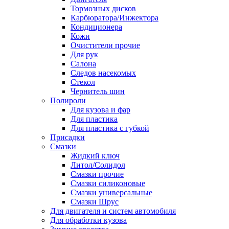
Тормозных дисков
Карбюратора/Инжектора
Кондиционера
Кожи
Очистители прочие
Для рук
Салона
Следов насекомых
Стекол
Чернитель шин
Полироли
Для кузова и фар
Для пластика
Для пластика с губкой
Присадки
Смазки
Жидкий ключ
Литол/Солидол
Смазки прочие
Смазки силиконовые
Смазки универсальные
Смазки Шрус
Для двигателя и систем автомобиля
Для обработки кузова